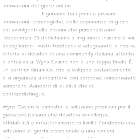
innovazioni del gioco online
https://wyns-
casino.eu/it-it/
. Figuriamo tra i primi a provare
innovazioni tecnologiche, dalle esperienze di gioco
più avvolgenti alle opzioni che personalizzano
l’esperienza. Ci dedichiamo a migliorare insieme a voi,
accogliendo i vostri feedback e adeguando la nostra
offerta ai desideri di una community italiana attenta
e entusiasta. Wyns Casino non è una tappa finale. È
un partner dinamico, che si sviluppa costantemente
e si organizza a incantarvi con sorprese, conservando
sempre lo standard di qualità che ci
contraddistingue.
Wyns Casino si dimostra la soluzione premium per il
giocatore italiano che desidera eccellenza,
affidabilità e intrattenimento di livello. Fondendo una
selezione di giochi eccezionale a una sincera