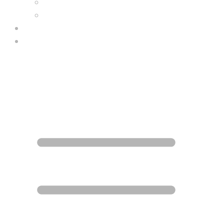
Photography
Brand Logo
Blog
Contact Us
Menu
Lets start