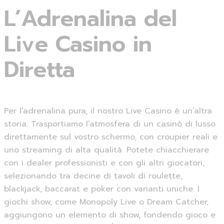
L’Adrenalina del
Live Casino in
Diretta
Per l’adrenalina pura, il nostro Live Casino è un’altra
storia. Trasportiamo l’atmosfera di un casinò di lusso
direttamente sul vostro schermo, con croupier reali e
uno streaming di alta qualità. Potete chiacchierare
con i dealer professionisti e con gli altri giocatori,
selezionando tra decine di tavoli di roulette,
blackjack, baccarat e poker con varianti uniche. I
giochi show, come Monopoly Live o Dream Catcher,
aggiungono un elemento di show, fondendo gioco e