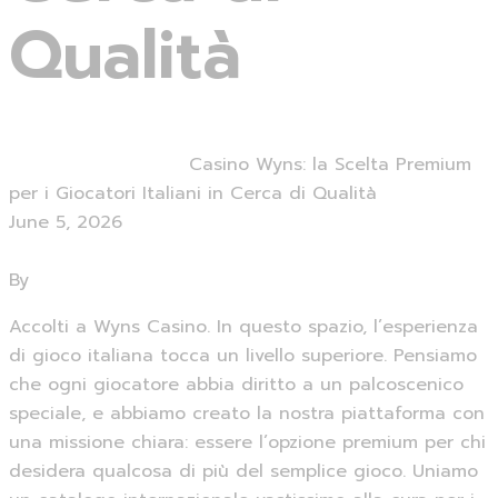
Qualità
Home
Uncategorized
Casino Wyns: la Scelta Premium
per i Giocatori Italiani in Cerca di Qualità
June 5, 2026
0 Comments
By
admin
Accolti a Wyns Casino. In questo spazio, l’esperienza
di gioco italiana tocca un livello superiore. Pensiamo
che ogni giocatore abbia diritto a un palcoscenico
speciale, e abbiamo creato la nostra piattaforma con
una missione chiara: essere l’opzione premium per chi
desidera qualcosa di più del semplice gioco. Uniamo