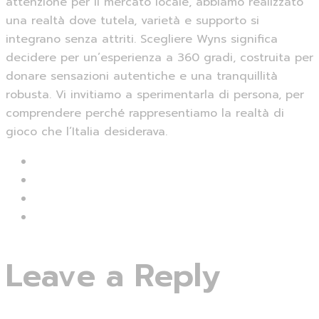
attenzione per il mercato locale, abbiamo realizzato
una realtà dove tutela, varietà e supporto si
integrano senza attriti. Scegliere Wyns significa
decidere per un’esperienza a 360 gradi, costruita per
donare sensazioni autentiche e una tranquillità
robusta. Vi invitiamo a sperimentarla di persona, per
comprendere perché rappresentiamo la realtà di
gioco che l’Italia desiderava.
Leave a Reply