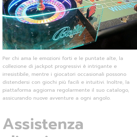
Per chi ama le emozioni forti e le puntate alte, la
collezione di jackpot progressivi è intrigante e
irresistibile, mentre i giocatori occasionali possono
distendersi con giochi più facili e intuitivi. Inoltre, la
piattaforma aggiorna regolarmente il suo catalogo,
assicurando nuove avventure a ogni angolo.
Assistenza