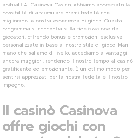
abituali! Al Casinova Casino, abbiamo apprezzato la
possibilità di accumulare premi fedeltà che
migliorano la nostra esperienza di gioco. Questo
programma si concentra sulla fidelizzazione dei
giocatori, offrendo bonus e promozioni esclusive
personalizzate in base al nostro stile di gioco. Man
mano che saliamo di livello, accediamo a vantaggi
ancora maggiori, rendendo il nostro tempo al casinò
gratificante ed emozionante. È un ottimo modo per
sentirsi apprezzati per la nostra fedeltà e il nostro
impegno.
Il casinò Casinova
offre giochi con