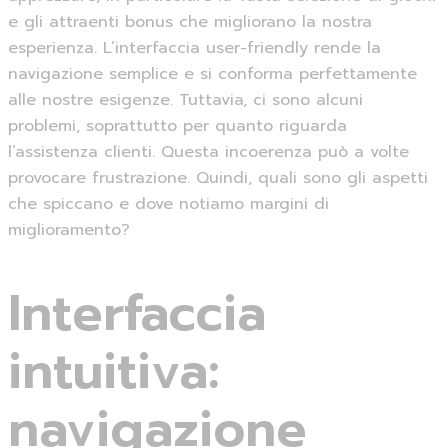
e gli attraenti bonus che migliorano la nostra
esperienza. L’interfaccia user-friendly rende la
navigazione semplice e si conforma perfettamente
alle nostre esigenze. Tuttavia, ci sono alcuni
problemi, soprattutto per quanto riguarda
l’assistenza clienti. Questa incoerenza può a volte
provocare frustrazione. Quindi, quali sono gli aspetti
che spiccano e dove notiamo margini di
miglioramento?
Interfaccia
intuitiva:
navigazione