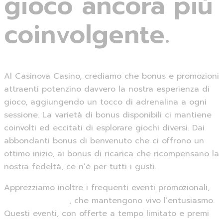
gioco ancora più
coinvolgente.
Al Casinova Casino, crediamo che bonus e promozioni
attraenti potenzino davvero la nostra esperienza di
gioco, aggiungendo un tocco di adrenalina a ogni
sessione. La varietà di bonus disponibili ci mantiene
coinvolti ed eccitati di esplorare giochi diversi. Dai
abbondanti bonus di benvenuto che ci offrono un
ottimo inizio, ai bonus di ricarica che ricompensano la
nostra fedeltà, ce n’è per tutti i gusti.
Apprezziamo inoltre i frequenti eventi promozionali,
Casinova Casinò
, che mantengono vivo l’entusiasmo.
Questi eventi, con offerte a tempo limitato e premi