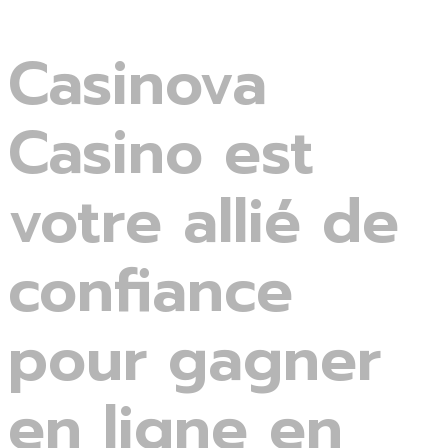
Casinova
Casino est
votre allié de
confiance
pour gagner
en ligne en