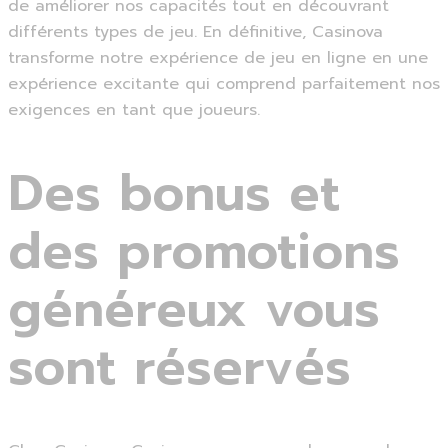
de améliorer nos capacités tout en découvrant
différents types de jeu. En définitive, Casinova
transforme notre expérience de jeu en ligne en une
expérience excitante qui comprend parfaitement nos
exigences en tant que joueurs.
Des bonus et
des promotions
généreux vous
sont réservés