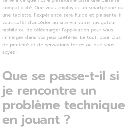
veillé à ce que notre plateforme offre une parfaite
compatibilité. Que vous employiez un smartphone ou
une tablette, l’expérience sera fluide et plaisante. Il
vous suffit d’accéder au site via votre navigateur
mobile ou de télécharger l’application pour vous
immerger dans vos jeux préférés. Le tout, pour plus
de praticité et de sensations fortes où que vous
soyez !
Que se passe-t-il si
je rencontre un
problème technique
en jouant ?