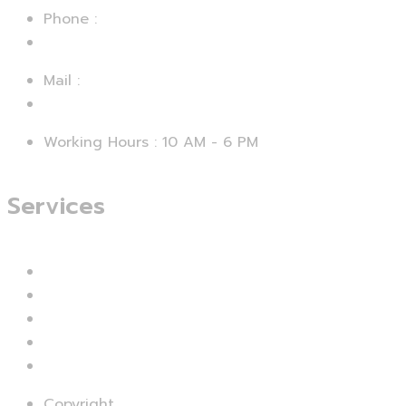
Phone :
+92 312 4729067
Mail :
support@smartseo.pk
Working Hours : 10 AM - 6 PM
Services
Branding & Identity
Web Design & Development
Mobile App Development
UI & UX Designing
Digital Marketing
Copyright