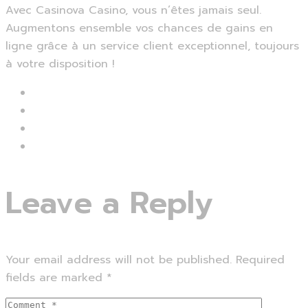
Avec Casinova Casino, vous n’êtes jamais seul.
Augmentons ensemble vos chances de gains en
ligne grâce à un service client exceptionnel, toujours
à votre disposition !
Leave a Reply
Your email address will not be published.
Required
fields are marked
*