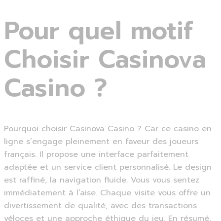
Pour quel motif
Choisir Casinova
Casino ?
Pourquoi choisir Casinova Casino ? Car ce casino en
ligne s’engage pleinement en faveur des joueurs
français. Il propose une interface parfaitement
adaptée et un service client personnalisé. Le design
est raffiné, la navigation fluide. Vous vous sentez
immédiatement à l’aise. Chaque visite vous offre un
divertissement de qualité, avec des transactions
véloces et une approche éthique du jeu. En résumé,