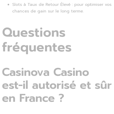
Slots à Taux de Retour Élevé : pour optimiser vos
chances de gain sur le long terme.
Questions
fréquentes
Casinova Casino
est-il autorisé et sûr
en France ?