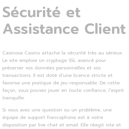
Sécurité et
Assistance Client
Casinova Casino attache la sécurité très au sérieux.
Le site emploie un cryptage SSL avancé pour
préserver vos données personnelles et vos
transactions. Il est doté d’une licence stricte et
favorise une pratique de jeu responsable. De cette
façon, vous pouvez jouer en toute confiance, l’esprit
tranquille.
Si vous avez une question ou un problème, une
équipe de support francophone est à votre
disposition par live chat et email. Elle réagit vite et