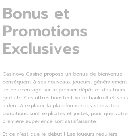
Bonus et
Promotions
Exclusives
Casinova Casino propose un bonus de bienvenue
conséquent à ses nouveaux joueurs, généralement
un pourcentage sur le premier dépôt et des tours
gratuits. Ces offres boostent votre bankroll et vous
aident à explorer la plateforme sans stress. Les
conditions sont explicites et justes, pour que votre
première expérience soit satisfaisante.
Et ce n’est que le début ! Les joueurs réguliers