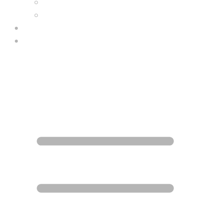
Photography
Brand Logo
Blog
Contact Us
Menu
Lets start