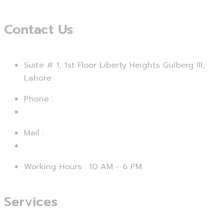
Contact Us
Suite # 1, 1st Floor Liberty Heights Gulberg III,
Lahore
Phone :
+92 312 4729067
Mail :
support@smartseo.pk
Working Hours : 10 AM - 6 PM
Services