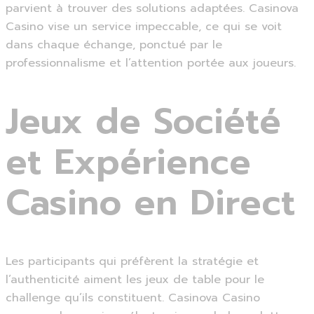
parvient à trouver des solutions adaptées. Casinova
Casino vise un service impeccable, ce qui se voit
dans chaque échange, ponctué par le
professionnalisme et l’attention portée aux joueurs.
Jeux de Société
et Expérience
Casino en Direct
Les participants qui préfèrent la stratégie et
l’authenticité aiment les jeux de table pour le
challenge qu’ils constituent. Casinova Casino