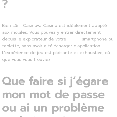
?
Bien sûr ! Casinova Casino est idéalement adapté
aux mobiles. Vous pouvez y entrer directement
depuis le explorateur de votre
ft.com
smartphone ou
tablette, sans avoir à télécharger d’application.
L’expérience de jeu est plaisante et exhaustive, où
que vous vous trouviez.
Que faire si j’égare
mon mot de passe
ou ai un problème