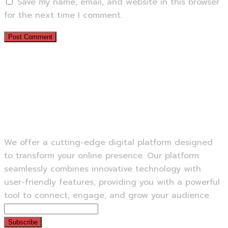
Save my name, email, and website in this browser
for the next time I comment.
Previous Service
Next Service
We offer a cutting-edge digital platform designed
to transform your online presence. Our platform
seamlessly combines innovative technology with
user-friendly features, providing you with a powerful
tool to connect, engage, and grow your audience.
Subscribe