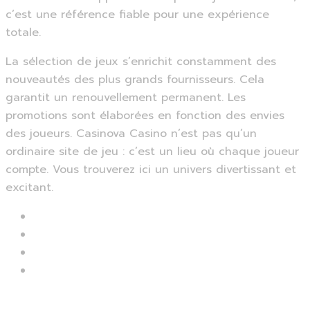
c’est une référence fiable pour une expérience
totale.
La sélection de jeux s’enrichit constamment des
nouveautés des plus grands fournisseurs. Cela
garantit un renouvellement permanent. Les
promotions sont élaborées en fonction des envies
des joueurs. Casinova Casino n’est pas qu’un
ordinaire site de jeu : c’est un lieu où chaque joueur
compte. Vous trouverez ici un univers divertissant et
excitant.