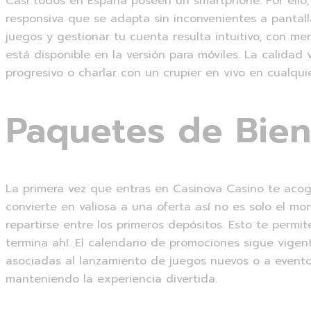
Casi todos en España poseen un smartphone. Por ello, 
responsiva que se adapta sin inconvenientes a pantalla
juegos y gestionar tu cuenta resulta intuitivo, con m
está disponible en la versión para móviles. La calidad 
progresivo o charlar con un crupier en vivo en cualqui
Paquetes de Bien
La primera vez que entras en Casinova Casino te acoge
convierte en valiosa a una oferta así no es solo el mo
repartirse entre los primeros depósitos. Esto te perm
termina ahí. El calendario de promociones sigue vige
asociadas al lanzamiento de juegos nuevos o a evento
manteniendo la experiencia divertida.