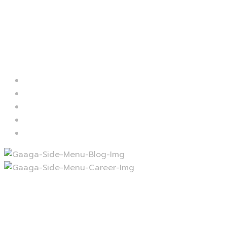
Blog
Career
Contact
Services
Projects