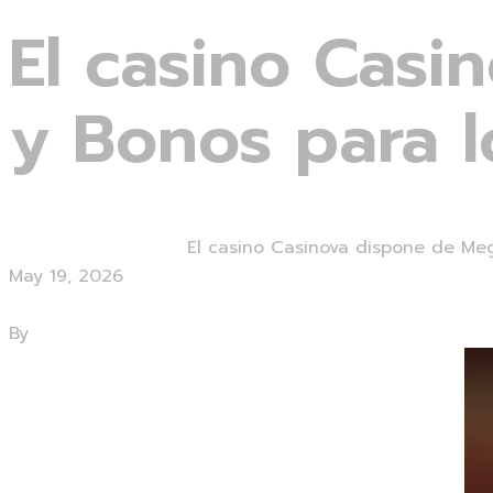
El casino Cas
y Bonos para l
Home
Uncategorized
El casino Casinova dispone de Me
May 19, 2026
0 Comments
By
admin