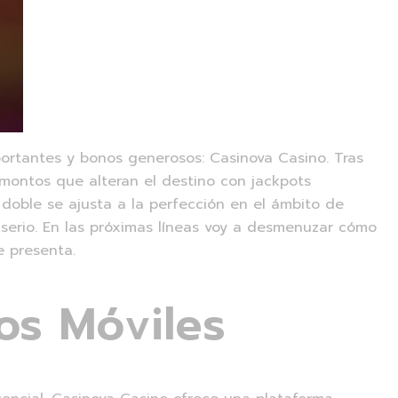
portantes y bonos generosos: Casinova Casino. Tras
 montos que alteran el destino con jackpots
doble se ajusta a la perfección en el ámbito de
 serio. En las próximas líneas voy a desmenuzar cómo
e presenta.
os Móviles