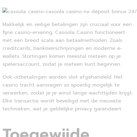
Makkelijk en veilige betalingen zijn cruciaal voor een
fijne casino-ervaring. Casoola Casino functioneert
met een breed scala aan betaalmethoden. Zoals
creditcards, bankoverschrijvingen en moderne e-
wallets. Stortingen komen meestal meteen op je
spelersaccount, zodat je meteen kunt beginnen.
Ook uitbetalingen worden vlot afgehandeld. Het
casino tracht aanvragen zo spoedig mogelijk te
verwerken, zodat je je winst lange wachttijden krijgt.
Elke transactie wordt beveiligd met de nieuwste
technieken, wat je geldelijke privacy garandeert.
Toegewijde