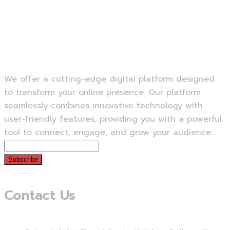
Next Service
We offer a cutting-edge digital platform designed
to transform your online presence. Our platform
seamlessly combines innovative technology with
user-friendly features, providing you with a powerful
tool to connect, engage, and grow your audience.
Subscribe
Contact Us