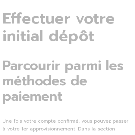
Effectuer votre
initial dépôt
Parcourir parmi les
méthodes de
paiement
Une fois votre compte confirmé, vous pouvez passer
à votre 1er approvisionnement. Dans la section