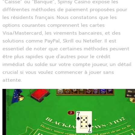
“Caisse” ou “Banque”, Spinsy Casino expose les
différentes méthodes de paiement proposées pour
les résidents français. Nous constatons que les
options courantes comprennent les cartes
Visa/Mastercard, les virements bancaires, et des
solutions comme PayPal, Skrill ou Neteller. Il est
essentiel de noter que certaines méthodes peuvent
être plus rapides que d’autres pour le crédit
immédiat du solde sur votre compte joueur, un détail
crucial si vous voulez commencer à jouer sans
attente.