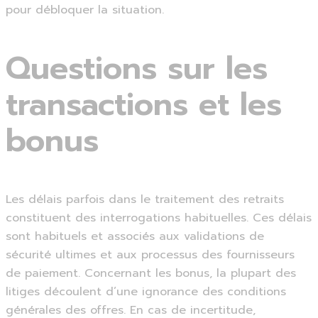
pour débloquer la situation.
Questions sur les
transactions et les
bonus
Les délais parfois dans le traitement des retraits
constituent des interrogations habituelles. Ces délais
sont habituels et associés aux validations de
sécurité ultimes et aux processus des fournisseurs
de paiement. Concernant les bonus, la plupart des
litiges découlent d’une ignorance des conditions
générales des offres. En cas de incertitude,