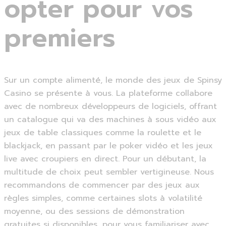
opter pour vos
premiers
Sur un compte alimenté, le monde des jeux de Spinsy
Casino se présente à vous. La plateforme collabore
avec de nombreux développeurs de logiciels, offrant
un catalogue qui va des machines à sous vidéo aux
jeux de table classiques comme la roulette et le
blackjack, en passant par le poker vidéo et les jeux
live avec croupiers en direct. Pour un débutant, la
multitude de choix peut sembler vertigineuse. Nous
recommandons de commencer par des jeux aux
règles simples, comme certaines slots à volatilité
moyenne, ou des sessions de démonstration
gratuites si disponibles, pour vous familiariser avec