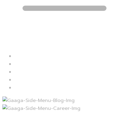
Blog
Career
Contact
Services
Projects