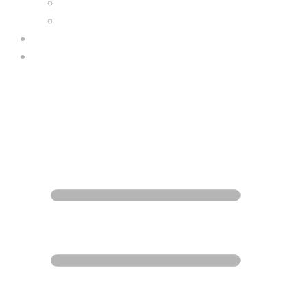
Photography
Brand Logo
Blog
Contact Us
Menu
Lets start