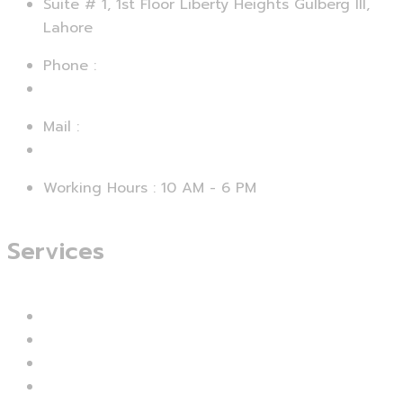
Suite # 1, 1st Floor Liberty Heights Gulberg III,
Lahore
Phone :
+92 312 4729067
Mail :
support@smartseo.pk
Working Hours : 10 AM - 6 PM
Services
Branding & Identity
Web Design & Development
Mobile App Development
UI & UX Designing