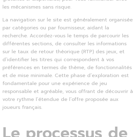
les mécanismes sans risque.
La navigation sur le site est généralement organisée
par catégories ou par fournisseur, aidant la
recherche. Accordez-vous le temps de parcourir les
différentes sections, de consulter les informations
sur le taux de retour théorique (RTP) des jeux, et
d’identifier les titres qui correspondent à vos
préférences en termes de thème, de fonctionnalités
et de mise minimale. Cette phase d’exploration est
fondamentale pour une expérience de jeu
responsable et agréable, vous offrant de découvrir à
votre rythme l’étendue de l’offre proposée aux
joueurs français.
Le processus de