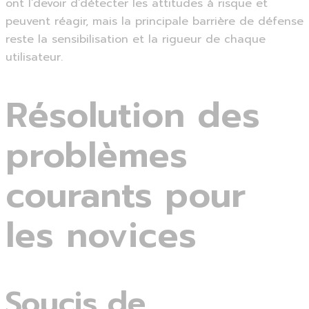
ont l’devoir d’détecter les attitudes à risque et
peuvent réagir, mais la principale barrière de défense
reste la sensibilisation et la rigueur de chaque
utilisateur.
Résolution des
problèmes
courants pour
les novices
Soucis de