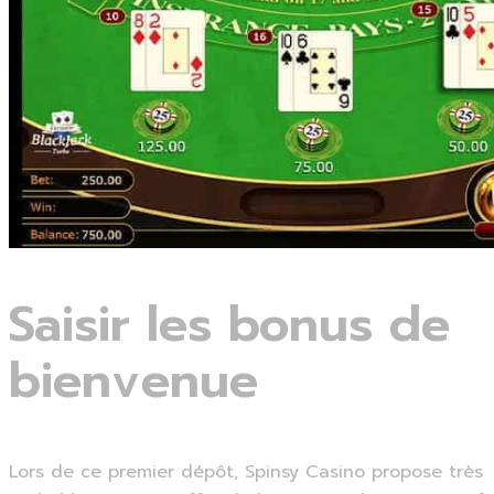
Saisir les bonus de
bienvenue
Lors de ce premier dépôt, Spinsy Casino propose très