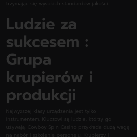
trzymając się wysokich standardów jakości.
Ludzie za
sukcesem :
Grupa
krupierów i
produkcji
Najwyższej klasy urządzenia jest tylko
instrumentem. Kluczowi są ludzie, którzy go
używają. Cowboy Spin Casino przykłada dużą wagę
na nabór i szkolenie personelu. Krupierzy i