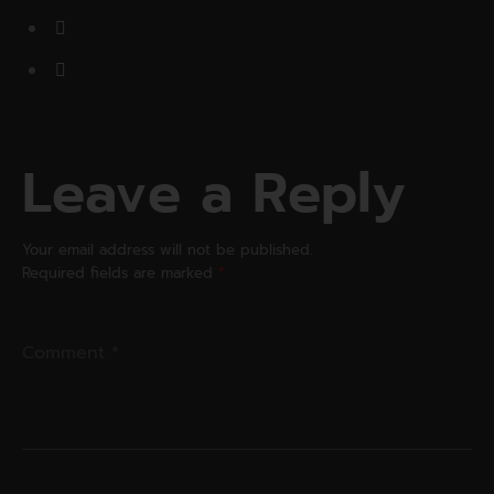
Leave a Reply
Your email address will not be published.
Required fields are marked
*