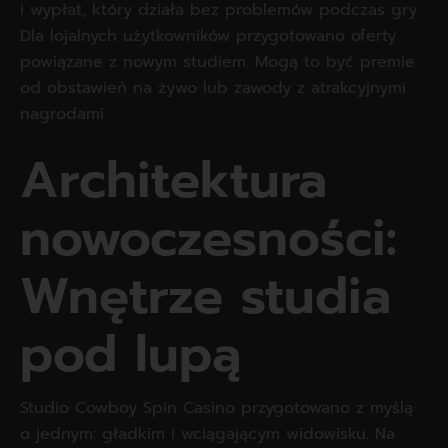
i wypłat, który działa bez problemów podczas gry.
Dla lojalnych użytkowników przygotowano oferty
powiązane z nowym studiem. Mogą to być premie
od obstawień na żywo lub zawody z atrakcyjnymi
nagrodami.
Architektura
nowoczesności:
Wnętrze studia
pod lupą
Studio Cowboy Spin Casino przygotowano z myślą
o jednym: gładkim i wciągającym widowisku. Na