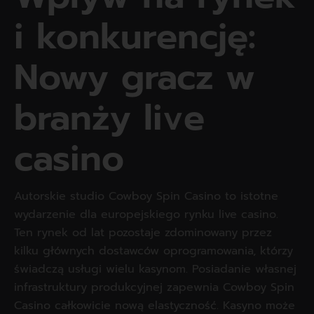
i konkurencję:
Nowy gracz w
branży live
casino
Autorskie studio Cowboy Spin Casino to istotne
wydarzenie dla europejskiego rynku live casino.
Ten rynek od lat pozostaje zdominowany przez
kilku głównych dostawców oprogramowania, którzy
świadczą usługi wielu kasynom. Posiadanie własnej
infrastruktury produkcyjnej zapewnia Cowboy Spin
Casino całkowicie nową elastyczność. Kasyno może