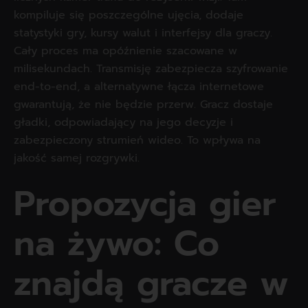
kompiluje się poszczególne ujęcia, dodaje
statystyki gry, kursy walut i interfejsy dla graczy.
Cały proces ma opóźnienie szacowane w
milisekundach. Transmisję zabezpiecza szyfrowanie
end-to-end, a alternatywne łącza internetowe
gwarantują, że nie będzie przerw. Gracz dostaje
gładki, odpowiadający na jego decyzje i
zabezpieczony strumień wideo. To wpływa na
jakość samej rozgrywki.
Propozycja gier
na żywo: Co
znajdą gracze w