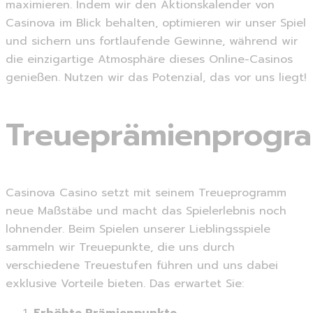
maximieren. Indem wir den Aktionskalender von
Casinova im Blick behalten, optimieren wir unser Spiel
und sichern uns fortlaufende Gewinne, während wir
die einzigartige Atmosphäre dieses Online-Casinos
genießen. Nutzen wir das Potenzial, das vor uns liegt!
Treueprämienprogr
Casinova Casino setzt mit seinem Treueprogramm
neue Maßstäbe und macht das Spielerlebnis noch
lohnender. Beim Spielen unserer Lieblingsspiele
sammeln wir Treuepunkte, die uns durch
verschiedene Treuestufen führen und uns dabei
exklusive Vorteile bieten. Das erwartet Sie:
Erhöhte Prämienpunkte