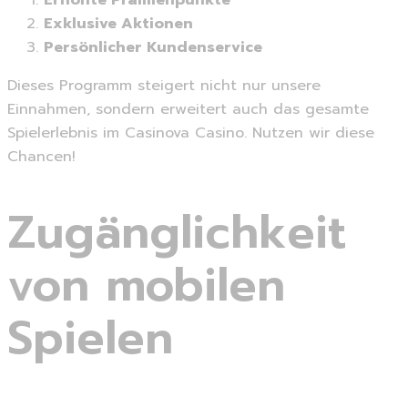
Exklusive Aktionen
Persönlicher Kundenservice
Dieses Programm steigert nicht nur unsere
Einnahmen, sondern erweitert auch das gesamte
Spielerlebnis im Casinova Casino. Nutzen wir diese
Chancen!
Zugänglichkeit
von mobilen
Spielen