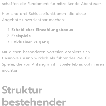
schaffen die Fundament für mitreißende Abenteuer.
Hier sind drei Schlüsselfunktionen, die diese
Angebote unverzichtbar machen:
Erheblicher Einzahlungsbonus
Freispiele
Exklusiver Zugang
Mit diesen besonderen Vorteilen etabliert sich
Casinova Casino wirklich als führendes Ziel für
Spieler, die von Anfang an ihr Spielerlebnis optimieren
möchten.
Struktur
bestehender