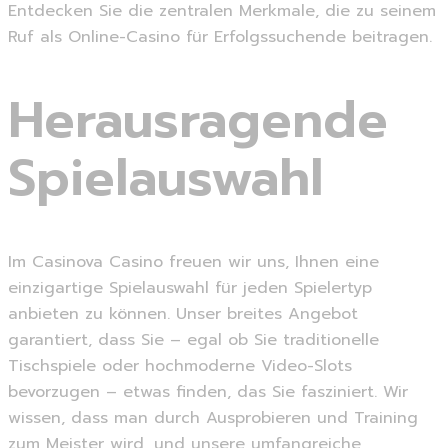
Entdecken Sie die zentralen Merkmale, die zu seinem
Ruf als Online-Casino für Erfolgssuchende beitragen.
Herausragende
Spielauswahl
Im Casinova Casino freuen wir uns, Ihnen eine
einzigartige Spielauswahl für jeden Spielertyp
anbieten zu können. Unser breites Angebot
garantiert, dass Sie – egal ob Sie traditionelle
Tischspiele oder hochmoderne Video-Slots
bevorzugen – etwas finden, das Sie fasziniert. Wir
wissen, dass man durch Ausprobieren und Training
zum Meister wird, und unsere umfangreiche