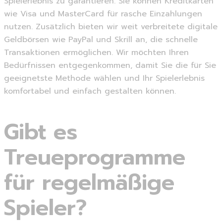
Spielerlebnis zu garantieren. Sie können Kreditkarten
wie Visa und MasterCard für rasche Einzahlungen
nutzen. Zusätzlich bieten wir weit verbreitete digitale
Geldbörsen wie PayPal und Skrill an, die schnelle
Transaktionen ermöglichen. Wir möchten Ihren
Bedürfnissen entgegenkommen, damit Sie die für Sie
geeignetste Methode wählen und Ihr Spielerlebnis
komfortabel und einfach gestalten können.
Gibt es
Treueprogramme
für regelmäßige
Spieler?