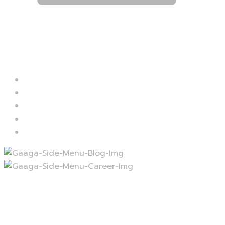
Blog
Career
Contact
Services
Projects