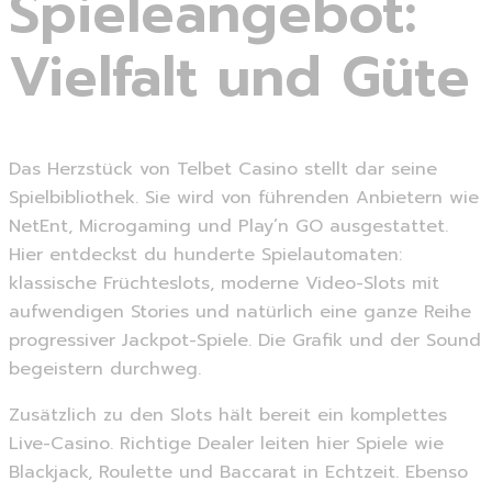
Spieleangebot:
Vielfalt und Güte
Das Herzstück von Telbet Casino stellt dar seine
Spielbibliothek. Sie wird von führenden Anbietern wie
NetEnt, Microgaming und Play’n GO ausgestattet.
Hier entdeckst du hunderte Spielautomaten:
klassische Früchteslots, moderne Video-Slots mit
aufwendigen Stories und natürlich eine ganze Reihe
progressiver Jackpot-Spiele. Die Grafik und der Sound
begeistern durchweg.
Zusätzlich zu den Slots hält bereit ein komplettes
Live-Casino. Richtige Dealer leiten hier Spiele wie
Blackjack, Roulette und Baccarat in Echtzeit. Ebenso