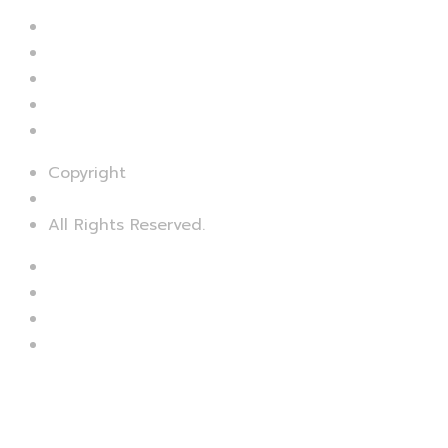
Branding & Identity
Web Design & Development
Mobile App Development
UI & UX Designing
Digital Marketing
Copyright
© SMART SEO
All Rights Reserved.