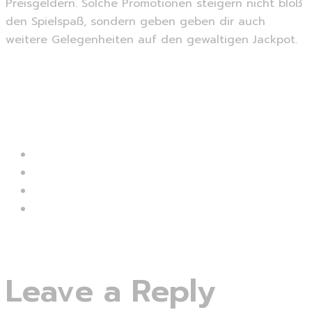
Preisgeldern. Solche Promotionen steigern nicht bloß
den Spielspaß, sondern geben geben dir auch
weitere Gelegenheiten auf den gewaltigen Jackpot.
Leave a Reply