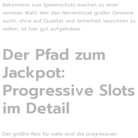
Bekenntnis zum Spielerschutz machen zu einer
seriösen Wahl. Wer den Nervenkitzel großer Gewinne
sucht, ohne auf Qualität und Sicherheit verzichten zu
wollen, ist hier gut aufgehoben.
Der Pfad zum
Jackpot:
Progressive Slots
im Detail
Der größte Reiz für viele sind die progressiven