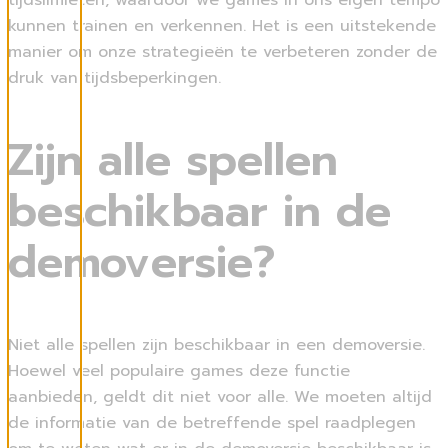
kunnen trainen en verkennen. Het is een uitstekende
manier om onze strategieën te verbeteren zonder de
druk van tijdsbeperkingen.
Zijn alle spellen
beschikbaar in de
demoversie?
Niet alle spellen zijn beschikbaar in een demoversie.
Hoewel veel populaire games deze functie
aanbieden, geldt dit niet voor alle. We moeten altijd
de informatie van de betreffende spel raadplegen