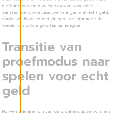
methode ons meer zelfvertrouwen voor onze
aanstaande online casino-ervaringen met echt geld,
omdat we klaar en met de vereiste informatie de
wereld van online goksites binnengaan.
Transitie van
proefmodus naar
spelen voor echt
geld
Nu we nadenken om van de proefmodus te switchen