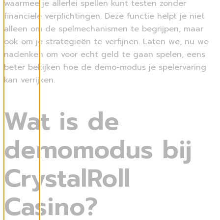
waarmee je allerlei spellen kunt testen zonder
financiële verplichtingen. Deze functie helpt je niet
alleen om de spelmechanismen te begrijpen, maar
ook om je strategieën te verfijnen. Laten we, nu we
nadenken om voor echt geld te gaan spelen, eens
beter bekijken hoe de demo-modus je spelervaring
kan verrijken.
Wat is de
demomodus bij
CrystalRoll
Casino?