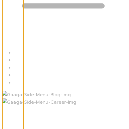
Blog
Career
Contact
Services
Projects