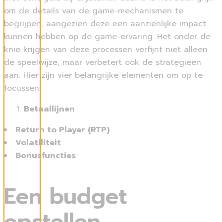
om de details van de game-mechanismen te
begrijpen, aangezien deze een aanzienlijke impact
kunnen hebben op de game-ervaring. Het onder de
knie krijgen van deze processen verfijnt niet alleen
de speelwijze, maar verbetert ook de strategieën
aan. Hier zijn vier belangrijke elementen om op te
focussen:
Betaallijnen
Return to Player (RTP)
Volatiliteit
Bonusfuncties
Een budget
opstellen