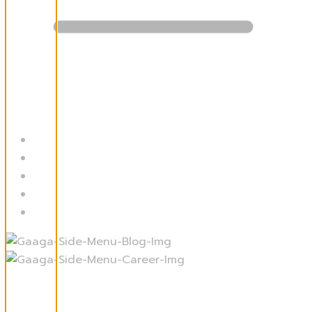
Blog
Career
Contact
Services
Projects