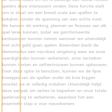
spelers deze interessant vinden. Deze functie stelt
ons in staat om een breed scala aan spellen te
bekijken zonder de spanning van een echte inzet.
We kunnen de werking, plannen en finesses van elk
spel leren kennen, zodat we geïnformeerde
beslissingen kunnen nemen wanneer we uiteindelijk
met echt geld gaan spelen. Bovendien biedt de
demomodus een risicoloze omgeving waar we onze
vaardigheden kunnen verbeteren, onze tactieken
kunnen testen en zelfvertrouwen kunnen opbouwen.
Door deze optie te benutten, kunnen we de fijne
kneepjes van de spellen onder de knie krijgen
voordat we er volledig induiken. Uiteindelijk helpt
deze aanpak om verlies te beperken en onze totale
spelervaring te verbeteren, waardoor het een
essentiële stap is voor nieuwkomers.