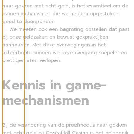
naar gokken met echt geld, is het essentieel om de
game-mechanismen die we hebben opgestoken
goed te doorgronden
https://crystalroll-casino.eu/nl-
nl
. We moeten ook een begroting opstellen dat past
bij onze geldzaken en bewust gokpraktijken
aanhouden. Met deze overwegingen in het
achterhoofd kunnen we deze overgang soepeler en
prettiger laten verlopen.
Kennis in game-
mechanismen
Bij de verandering van de proefmodus naar gokken
met echt geld bij CrystalRoll Casino is het belangrijk