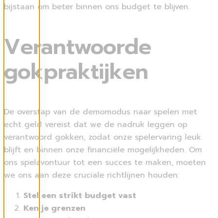
bijstaan om beter binnen ons budget te blijven.
Verantwoorde
gokpraktijken
De overstap van de demomodus naar spelen met
echt geld vereist dat we de nadruk leggen op
verantwoord gokken, zodat onze spelervaring leuk
blijft en binnen onze financiële mogelijkheden. Om
ons spelavontuur tot een succes te maken, moeten
we ons aan deze cruciale richtlijnen houden:
Stel een strikt budget vast
Ken je grenzen