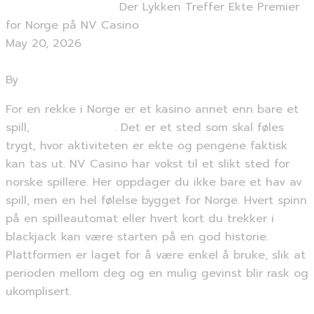
Home
Uncategorized
Der Lykken Treffer Ekte Premier
for Norge på NV Casino
May 20, 2026
0 Comments
By
admin
For en rekke i Norge er et kasino annet enn bare et
spill,
casinoonv.com
. Det er et sted som skal føles
trygt, hvor aktiviteten er ekte og pengene faktisk
kan tas ut. NV Casino har vokst til et slikt sted for
norske spillere. Her oppdager du ikke bare et hav av
spill, men en hel følelse bygget for Norge. Hvert spinn
på en spilleautomat eller hvert kort du trekker i
blackjack kan være starten på en god historie.
Plattformen er laget for å være enkel å bruke, slik at
perioden mellom deg og en mulig gevinst blir rask og
ukomplisert.