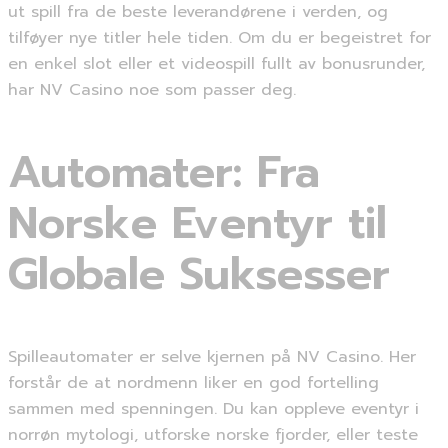
ut spill fra de beste leverandørene i verden, og
tilføyer nye titler hele tiden. Om du er begeistret for
en enkel slot eller et videospill fullt av bonusrunder,
har NV Casino noe som passer deg.
Automater: Fra
Norske Eventyr til
Globale Suksesser
Spilleautomater er selve kjernen på NV Casino. Her
forstår de at nordmenn liker en god fortelling
sammen med spenningen. Du kan oppleve eventyr i
norrøn mytologi, utforske norske fjorder, eller teste