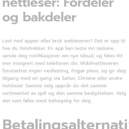
nettleser: Fordeler
og bakdeler
Last ned appen eller bruk webleseren? Det er opp til
hva du foretrekker. En app kan laste inn raskere,
sende deg notifikasjoner om nye tilbud, og føles litt
mer integrert med telefonen din. Mobilnettleseren
forutsetter ingen nedlasting, frigjør plass, og gir deg
tilgang med en gang via Safari, Chrome eller andre
nettleser. Samme valg oppnår du det samme
sortimentet av spill og den samme beskyttelsen. Velg
det som føles mest behagelig for deg.
Betalingsalternat