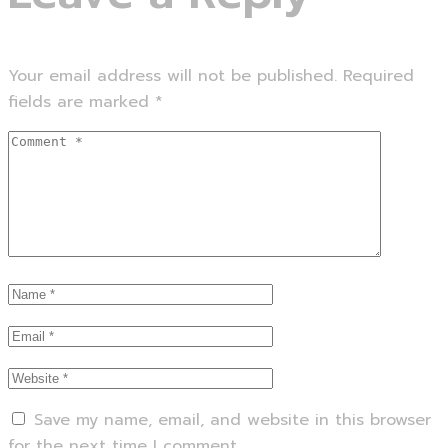
Your email address will not be published.
Required
fields are marked
*
Save my name, email, and website in this browser
for the next time I comment.