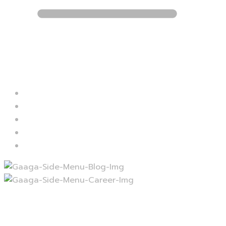
Blog
Career
Contact
Services
Projects