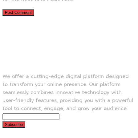
Previous Service
Next Service
We offer a cutting-edge digital platform designed
to transform your online presence. Our platform
seamlessly combines innovative technology with
user-friendly features, providing you with a powerful
tool to connect, engage, and grow your audience.
Subscribe