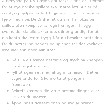
Å begynne på NV Casino går raskt. Siden er utformet
for at nye norske spillere skal starte lett. Alt er på
norsk, og hjelpen er lett tilgjengelig om du trenger
hjelp med noe. De ønsker at du skal ha fokus på
spillet, uten kompliserte registreringer. I tillegg
overholder de alle sikkerhetsrutiner grundig, for at
din konto skal være trygg. Når du besøker nettsiden
før du setter inn penger og spinner, tar det vanligvis
ikke mer enn noen minutter.
Gå til NV Casinos nettside og trykk på knappen
for å registrere deg.
Fyll ut skjemaet med riktig informasjon. Det er
avgjørende for å kunne ta ut penger i
fremtiden.
Bekreft kontoen din via e-postmeldingen eller
SMS-en du mottar.
Åpne innskuddsseksjonen og avgjør hvilken