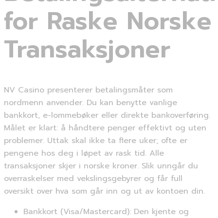
for Raske Norske
Transaksjoner
NV Casino presenterer betalingsmåter som
nordmenn anvender. Du kan benytte vanlige
bankkort, e-lommebøker eller direkte bankoverføring.
Målet er klart: å håndtere penger effektivt og uten
problemer. Uttak skal ikke ta flere uker; ofte er
pengene hos deg i løpet av rask tid. Alle
transaksjoner skjer i norske kroner. Slik unngår du
overraskelser med vekslingsgebyrer og får full
oversikt over hva som går inn og ut av kontoen din.
Bankkort (Visa/Mastercard): Den kjente og