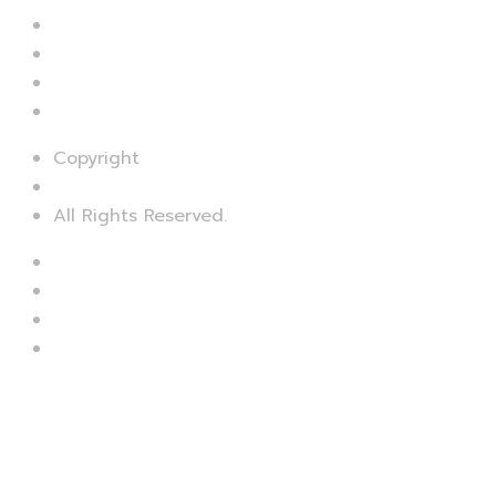
Web Design & Development
Mobile App Development
UI & UX Designing
Digital Marketing
Copyright
© SMART SEO
All Rights Reserved.