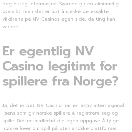
deg hurtig informasjon. Svarene gir en alminnelig
oversikt, men det er lurt å sjekke de eksakte
vilkårene på NV Casinos egen side, da ting kan
variere.
Er egentlig NV
Casino legitimt for
spillere fra Norge?
Ja, det er det. NV Casino har en aktiv internasjonal
lisens som gir norske spillere å registrere seg og
spille. Det er imidlertid din egen oppgave å følge
norske lover om spill på utenlandske plattformer.