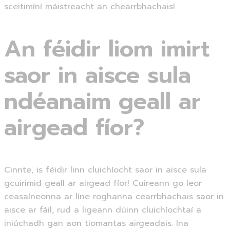
sceitimíní máistreacht an chearrbhachais!
An féidir liom imirt
saor in aisce sula
ndéanaim geall ar
airgead fíor?
Cinnte, is féidir linn cluichíocht saor in aisce sula
gcuirimid geall ar airgead fíor! Cuireann go leor
ceasaíneonna ar líne roghanna cearrbhachais saor in
aisce ar fáil, rud a ligeann dúinn cluichíochtaí a
iniúchadh gan aon tiomantas airgeadais. Ina