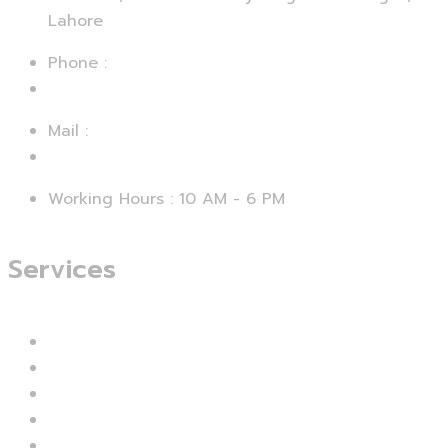
Lahore
Phone :
+92 312 4729067
Mail :
support@smartseo.pk
Working Hours : 10 AM - 6 PM
Services
Branding & Identity
Web Design & Development
Mobile App Development
UI & UX Designing
Digital Marketing