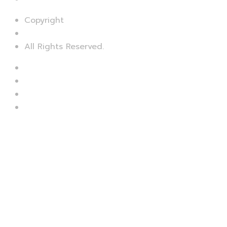
Copyright
© SMART SEO
All Rights Reserved.