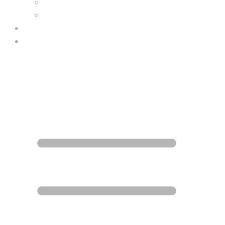
Photography
Brand Logo
Blog
Contact Us
Menu
Lets start