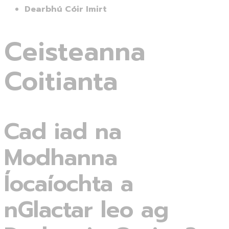
Dearbhú Cóir Imirt
Ceisteanna
Coitianta
Cad iad na
Modhanna
Íocaíochta a
nGlactar leo ag