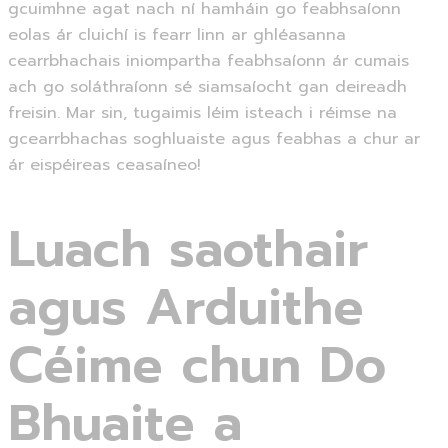
gcuimhne agat nach ní hamháin go feabhsaíonn
eolas ár cluichí is fearr linn ar ghléasanna
cearrbhachais iniompartha feabhsaíonn ár cumais
ach go soláthraíonn sé siamsaíocht gan deireadh
freisin. Mar sin, tugaimis léim isteach i réimse na
gcearrbhachas soghluaiste agus feabhas a chur ar
ár eispéireas ceasaíneo!
Luach saothair
agus Arduithe
Céime chun Do
Bhuaite a