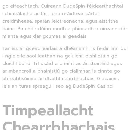
go éifeachtach. Cuireann DudeSpin féidearthachtaí
ilchineálacha ar fáil, lena n-áirítear cártaí
creidmheasa, sparán leictreonacha, agus aistrithe
bainc. Ba chóir dúinn modh a phiocadh a oireann dár
mianta agus dár gcumas airgeadais.
Tar éis ár gcéad éarlais a dhéanamh, is féidir linn dul
i ngleic le saol leathan na gcluichí, ó shliotáin go
cluichí boird. Trí úsáid a bhaint as ár straitéisí agus
ár mbancroll a bhainistiú go ciallmhar, is cinnte go
bhfeabhsóimid ár dtaithí cearrbhachais. Glacaimis
leis an turas spreagúil seo ag DudeSpin Casino!
Timpeallacht
Chearrbhachais