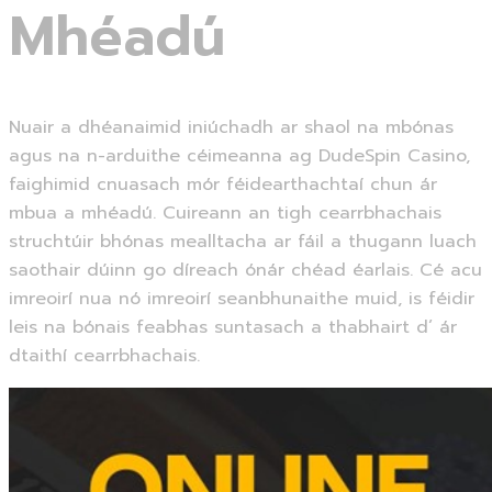
Mhéadú
Nuair a dhéanaimid iniúchadh ar shaol na mbónas
agus na n-arduithe céimeanna ag DudeSpin Casino,
faighimid cnuasach mór féidearthachtaí chun ár
mbua a mhéadú. Cuireann an tigh cearrbhachais
struchtúir bhónas mealltacha ar fáil a thugann luach
saothair dúinn go díreach ónár chéad éarlais. Cé acu
imreoirí nua nó imreoirí seanbhunaithe muid, is féidir
leis na bónais feabhas suntasach a thabhairt d’ ár
dtaithí cearrbhachais.