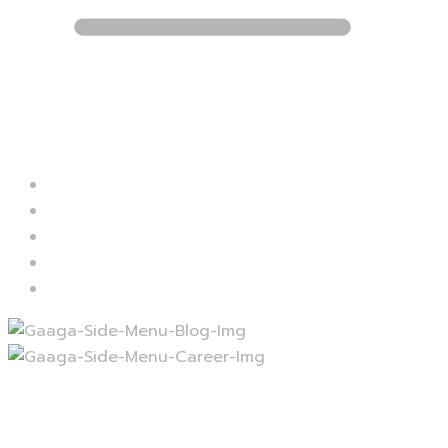
Blog
Career
Contact
Services
Projects