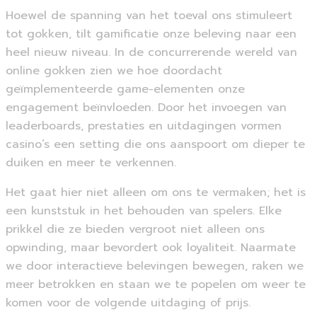
Hoewel de spanning van het toeval ons stimuleert
tot gokken, tilt gamificatie onze beleving naar een
heel nieuw niveau. In de concurrerende wereld van
online gokken zien we hoe doordacht
geïmplementeerde game-elementen onze
engagement beïnvloeden. Door het invoegen van
leaderboards, prestaties en uitdagingen vormen
casino’s een setting die ons aanspoort om dieper te
duiken en meer te verkennen.
Het gaat hier niet alleen om ons te vermaken; het is
een kunststuk in het behouden van spelers. Elke
prikkel die ze bieden vergroot niet alleen ons
opwinding, maar bevordert ook loyaliteit. Naarmate
we door interactieve belevingen bewegen, raken we
meer betrokken en staan we te popelen om weer te
komen voor de volgende uitdaging of prijs.