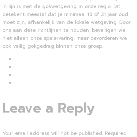
in lijn is met de gokwetgeving in onze regio. Dit
betekent meestal dat je minimaal 18 of 21 jaar oud
moet zijn, afhankelijk van de lokale wetgeving. Door
ons aan deze richtlijnen te houden, beveiligen we
niet alleen onze spelervaring, maar bevorderen we
ook veilig gokgedrag binnen onze groep.
Leave a Reply
Your email address will not be published.
Required