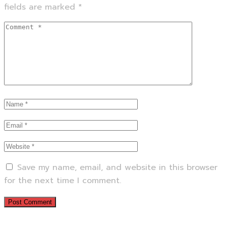
fields are marked
*
Save my name, email, and website in this browser
for the next time I comment.
Previous Service