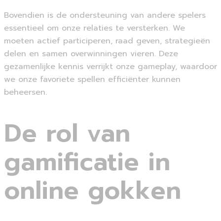
Bovendien is de ondersteuning van andere spelers
essentieel om onze relaties te versterken. We
moeten actief participeren, raad geven, strategieën
delen en samen overwinningen vieren. Deze
gezamenlijke kennis verrijkt onze gameplay, waardoor
we onze favoriete spellen efficiënter kunnen
beheersen.
De rol van
gamificatie in
online gokken