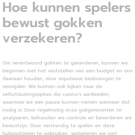
Hoe kunnen spelers
bewust gokken
verzekeren?
Om verantwoord gokken te garanderen, kunnen we
beginnen met het vaststellen van een budget en ons
daaraan houden, door impulsieve beslissingen te
vermijden. We kunnen ook kijken naar de
zelfuitsluitingsopties die casino’s aanbieden,
waarmee we een pauze kunnen nemen wanneer dat
nodig is. Door regelmatig onze gokgewoonten te
analyseren, behouden we controle en bevorderen we
bewustzijn. Door verstandig te spelen en deze
hulpmiddelen te gebruiken, verbeteren we niet