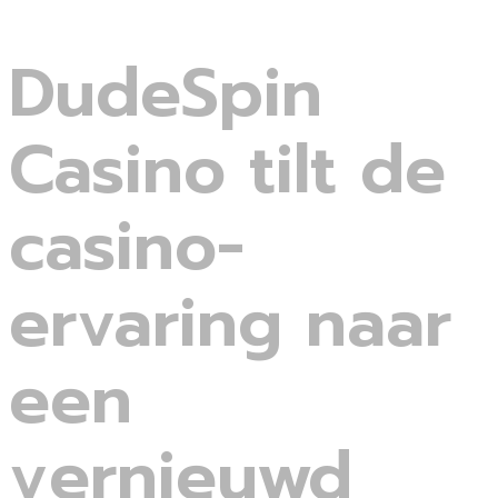
DudeSpin
Casino tilt de
casino-
ervaring naar
een
vernieuwd