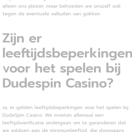
alleen ons plezier, maar behoeden we onszelf ook
tegen de eventuele valkuilen van gokken.
Zijn er
leeftijdsbeperkinge
voor het spelen bij
Dudespin Casino?
Ja, er gelden leeftijdsbeperkingen voor het spelen bij
DudeSpin Casino. We moeten allemaal een
leeftijdsverificatie ondergaan om te garanderen dat
we voldoen aan de minimumleeftijd, die doorgaans