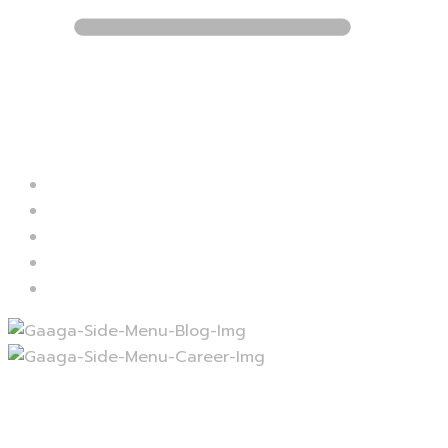
Blog
Career
Contact
Services
Projects