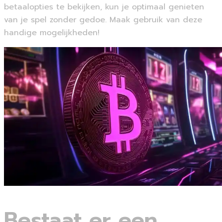
betaalopties te bekijken, kun je optimaal genieten
van je spel zonder gedoe. Maak gebruik van deze
handige mogelijkheden!
Bestaat er een