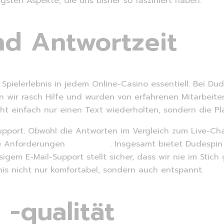
gsten Aspekte, die uns bisher so fasziniert haben.
d Antwortzeit
ies Spielerlebnis in jedem Online-Casino essentiell. Be
 wir rasch Hilfe und wurden von erfahrenen Mitarbeiter
ht einfach nur einen Text wiederholten, sondern die Plat
upport. Obwohl die Antworten im Vergleich zum Live-Ch
re Anforderungen
angepasst
. Insgesamt bietet Dudespi
em E-Mail-Support stellt sicher, dass wir nie im Stich 
nis nicht nur komfortabel, sondern auch entspannt.
-qualität