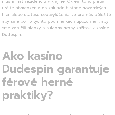
musia mať rezidenciu v krajine. Okrem toho platia
určité obmedzenia na základe histórie hazardných
hier alebo statusu sebavylúčenia. Je pre nás dôležité,
aby sme boli o týchto podmienkach upozornení, aby
sme zaručili hladký a súladný herný zážitok v kasíne
Dudespin.
Ako kasíno
Dudespin garantuje
férové herné
praktiky?