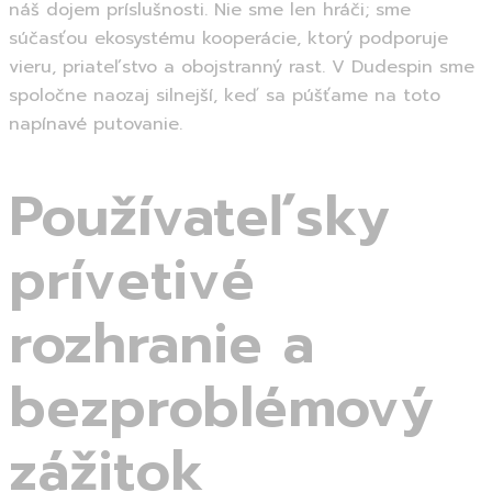
náš dojem príslušnosti. Nie sme len hráči; sme
súčasťou ekosystému kooperácie, ktorý podporuje
vieru, priateľstvo a obojstranný rast. V Dudespin sme
spoločne naozaj silnejší, keď sa púšťame na toto
napínavé putovanie.
Používateľsky
prívetivé
rozhranie a
bezproblémový
zážitok