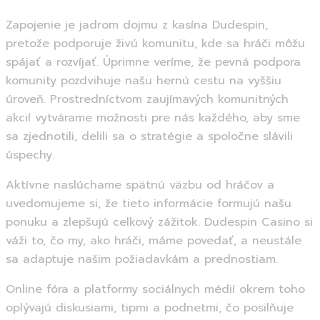
Zapojenie je jadrom dojmu z kasína Dudespin,
pretože podporuje živú komunitu, kde sa hráči môžu
spájať a rozvíjať. Úprimne veríme, že pevná podpora
komunity pozdvihuje našu hernú cestu na vyššiu
úroveň. Prostredníctvom zaujímavých komunitných
akcií vytvárame možnosti pre nás každého, aby sme
sa zjednotili, delili sa o stratégie a spoločne slávili
úspechy.
Aktívne naslúchame spätnú väzbu od hráčov a
uvedomujeme si, že tieto informácie formujú našu
ponuku a zlepšujú celkový zážitok. Dudespin Casino si
váži to, čo my, ako hráči, máme povedať, a neustále
sa adaptuje našim požiadavkám a prednostiam.
Online fóra a platformy sociálnych médií okrem toho
oplývajú diskusiami, tipmi a podnetmi, čo posilňuje