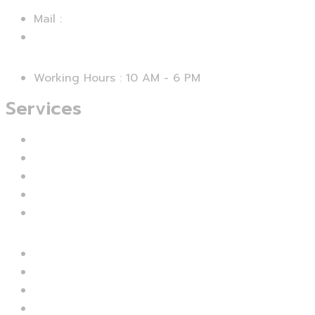
Mail :
support@smartseo.pk
Working Hours : 10 AM - 6 PM
Services
Branding & Identity
Web Design & Development
Mobile App Development
UI & UX Designing
Digital Marketing