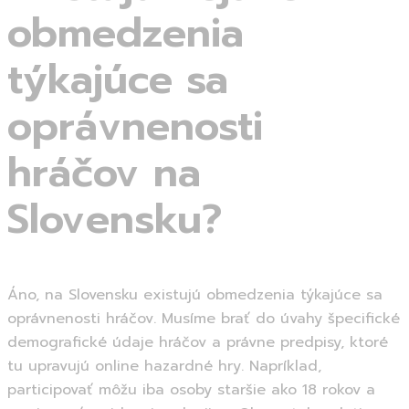
obmedzenia
týkajúce sa
oprávnenosti
hráčov na
Slovensku?
Áno, na Slovensku existujú obmedzenia týkajúce sa
oprávnenosti hráčov. Musíme brať do úvahy špecifické
demografické údaje hráčov a právne predpisy, ktoré
tu upravujú online hazardné hry. Napríklad,
participovať môžu iba osoby staršie ako 18 rokov a