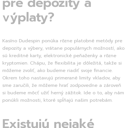
pre depozity a
výplaty?
Kasíno Dudespin ponúka rôzne platobné metódy pre
depozity a výbery, vrátane populárnych možností, ako
sú kreditné karty, elektronické peňaženky a rôzne
kryptomien. Chápu, že flexibilita je dôležitá, takže si
môžeme zvoliť, ako budeme riadiť svoje financie.
Okrem toho nastavujú primerané limity vkladov, aby
sme zaručili, že môžeme hrať zodpovedne a zároveň
si budeme môcť užiť herný zážitok. Ide o to, aby nám
ponúkli možnosti, ktoré spĺňajú našim potrebám.
Existujú nejaké