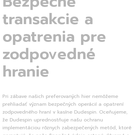
Bezpečné
transakcie a
opatrenia pre
zodpovedné
hranie
Pri zábave našich preferovaných hier nemôžeme
prehliadať význam bezpečných operácií a opatrení
zodpovedného hraní v kasíne Dudespin. Oceňujeme,
že Dudespin uprednostňuje našu ochranu
implementáciou rôznych zabezpečených metód, ktoré