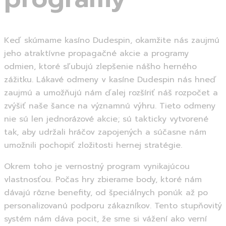
Keď skúmame kasíno Dudespin, okamžite nás zaujmú
jeho atraktívne propagačné akcie a programy
odmien, ktoré sľubujú zlepšenie nášho herného
zážitku. Lákavé odmeny v kasíne Dudespin nás hneď
zaujmú a umožňujú nám ďalej rozšíriť náš rozpočet a
zvýšiť naše šance na významnú výhru. Tieto odmeny
nie sú len jednorázové akcie; sú takticky vytvorené
tak, aby udržali hráčov zapojených a súčasne nám
umožnili pochopiť zložitosti hernej stratégie.
Okrem toho je vernostný program vynikajúcou
vlastnosťou. Počas hry zbierame body, ktoré nám
dávajú rôzne benefity, od špeciálnych ponúk až po
personalizovanú podporu zákazníkov. Tento stupňovitý
systém nám dáva pocit, že sme si vážení ako verní