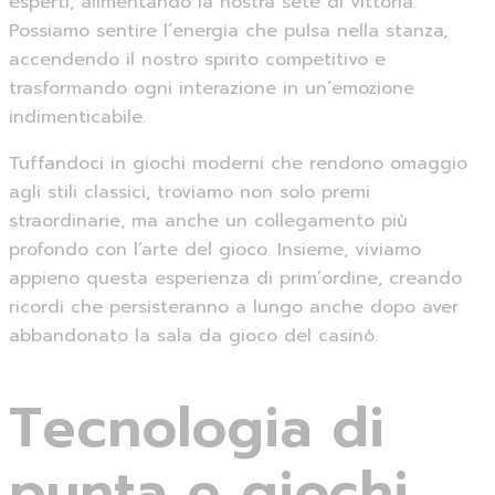
esperti, alimentando la nostra sete di vittoria.
Possiamo sentire l’energia che pulsa nella stanza,
accendendo il nostro spirito competitivo e
trasformando ogni interazione in un’emozione
indimenticabile.
Tuffandoci in giochi moderni che rendono omaggio
agli stili classici, troviamo non solo premi
straordinarie, ma anche un collegamento più
profondo con l’arte del gioco. Insieme, viviamo
appieno questa esperienza di prim’ordine, creando
ricordi che persisteranno a lungo anche dopo aver
abbandonato la sala da gioco del casinò.
Tecnologia di
punta e giochi