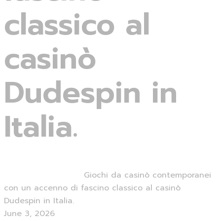
classico al
casinò
Dudespin in
Italia.
Home
Uncategorized
Giochi da casinò contemporanei
con un accenno di fascino classico al casinò
Dudespin in Italia.
June 3, 2026