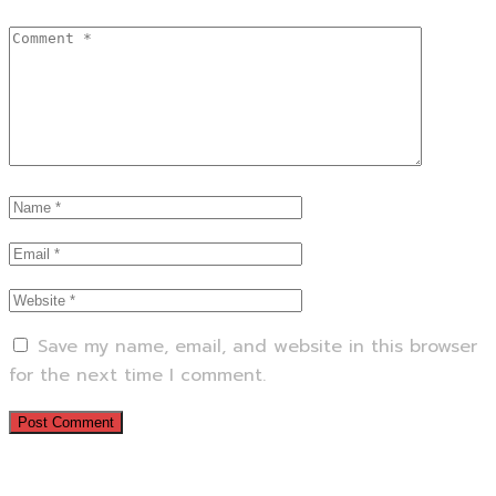
Save my name, email, and website in this browser
for the next time I comment.
Previous Service