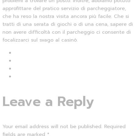
problemi a trovare un posto. Inoltre, abbiamo potuto
approfittare del pratico servizio di parcheggiatore,
che ha reso la nostra visita ancora più facile. Che si
tratti di una serata di giochi o di una cena, sapere di
non avere difficoltà con il parcheggio ci consente di
focalizzarci sul svago al casinò.
Leave a Reply
Your email address will not be published.
Required
fields are marked
*