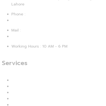
Lahore
Phone :
+92 312 4729067
Mail :
support@smartseo.pk
Working Hours : 10 AM - 6 PM
Services
Branding & Identity
Web Design & Development
Mobile App Development
UI & UX Designing
Digital Marketing