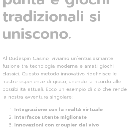
tradizionali si
uniscono.
Al Dudespin Casino, viviamo un’entusiasmante
fusione tra tecnologia moderna e amati giochi
classici. Questo metodo innovativo ridefinisce le
nostre esperienze di gioco, unendo la ricordo alle
possibilità attuali. Ecco un esempio di ciò che rende
la nostra avventura singolare:
Integrazione con la realtà virtuale
Interfacce utente migliorate
Innovazioni con croupier dal vivo