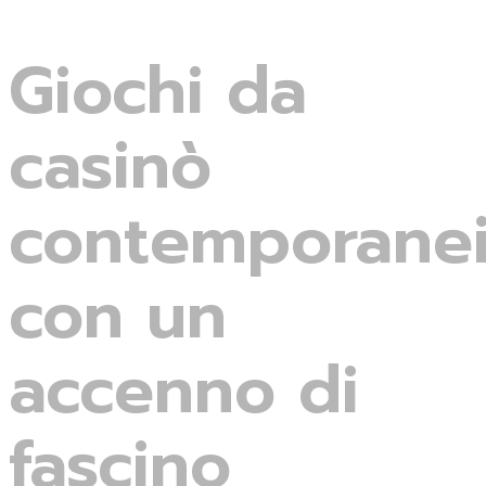
Giochi da
casinò
contemporane
con un
accenno di
fascino