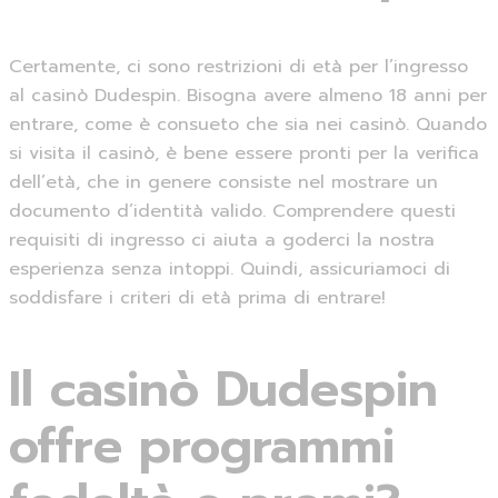
Certamente, ci sono restrizioni di età per l’ingresso
al casinò Dudespin. Bisogna avere almeno 18 anni per
entrare, come è consueto che sia nei casinò. Quando
si visita il casinò, è bene essere pronti per la verifica
dell’età, che in genere consiste nel mostrare un
documento d’identità valido. Comprendere questi
requisiti di ingresso ci aiuta a goderci la nostra
esperienza senza intoppi. Quindi, assicuriamoci di
soddisfare i criteri di età prima di entrare!
Il casinò Dudespin
offre programmi