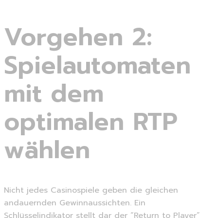
Vorgehen 2:
Spielautomaten
mit dem
optimalen RTP
wählen
Nicht jedes Casinospiele geben die gleichen
andauernden Gewinnaussichten. Ein
Schlüsselindikator stellt dar der “Return to Player”