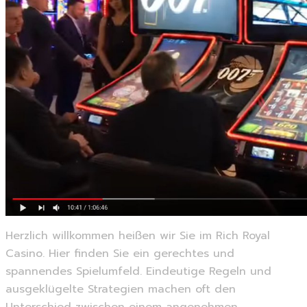
Herzlich willkommen heißen wir Sie im Rich Royal
Casino. Hier finden Sie ein gerechtes und
spannendes Spielumfeld. Eindeutige Regeln und
ausgeklügelte Strategien machen oft den