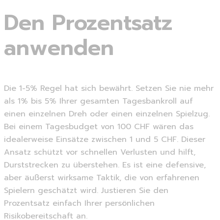
Den Prozentsatz
anwenden
Die 1-5% Regel hat sich bewährt. Setzen Sie nie mehr
als 1% bis 5% Ihrer gesamten Tagesbankroll auf
einen einzelnen Dreh oder einen einzelnen Spielzug.
Bei einem Tagesbudget von 100 CHF wären das
idealerweise Einsätze zwischen 1 und 5 CHF. Dieser
Ansatz schützt vor schnellen Verlusten und hilft,
Durststrecken zu überstehen. Es ist eine defensive,
aber äußerst wirksame Taktik, die von erfahrenen
Spielern geschätzt wird. Justieren Sie den
Prozentsatz einfach Ihrer persönlichen
Risikobereitschaft an.