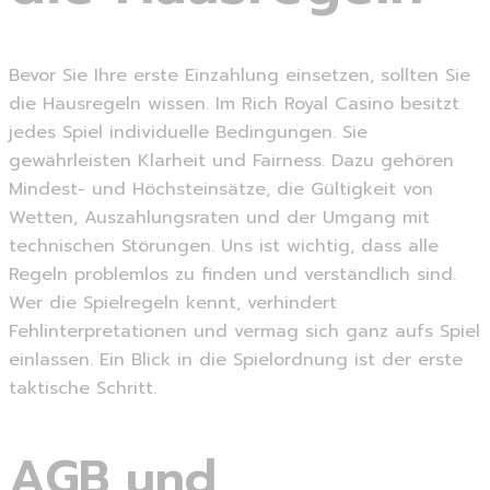
Bevor Sie Ihre erste Einzahlung einsetzen, sollten Sie
die Hausregeln wissen. Im Rich Royal Casino besitzt
jedes Spiel individuelle Bedingungen. Sie
gewährleisten Klarheit und Fairness. Dazu gehören
Mindest- und Höchsteinsätze, die Gültigkeit von
Wetten, Auszahlungsraten und der Umgang mit
technischen Störungen. Uns ist wichtig, dass alle
Regeln problemlos zu finden und verständlich sind.
Wer die Spielregeln kennt, verhindert
Fehlinterpretationen und vermag sich ganz aufs Spiel
einlassen. Ein Blick in die Spielordnung ist der erste
taktische Schritt.
AGB und