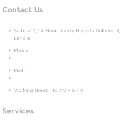
Contact Us
Suite # 1, 1st Floor Liberty Heights Gulberg III,
Lahore
Phone :
+92 312 4729067
Mail :
support@smartseo.pk
Working Hours : 10 AM - 6 PM
Services