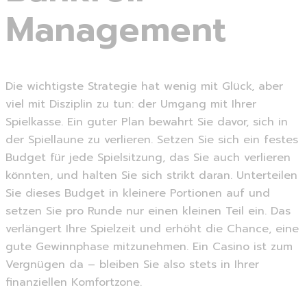
Management
Die wichtigste Strategie hat wenig mit Glück, aber
viel mit Disziplin zu tun: der Umgang mit Ihrer
Spielkasse. Ein guter Plan bewahrt Sie davor, sich in
der Spiellaune zu verlieren. Setzen Sie sich ein festes
Budget für jede Spielsitzung, das Sie auch verlieren
könnten, und halten Sie sich strikt daran. Unterteilen
Sie dieses Budget in kleinere Portionen auf und
setzen Sie pro Runde nur einen kleinen Teil ein. Das
verlängert Ihre Spielzeit und erhöht die Chance, eine
gute Gewinnphase mitzunehmen. Ein Casino ist zum
Vergnügen da – bleiben Sie also stets in Ihrer
finanziellen Komfortzone.