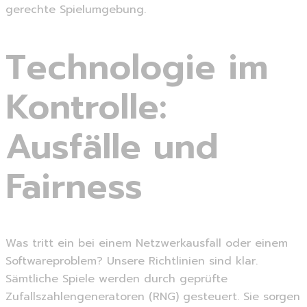
gerechte Spielumgebung.
Technologie im
Kontrolle:
Ausfälle und
Fairness
Was tritt ein bei einem Netzwerkausfall oder einem
Softwareproblem? Unsere Richtlinien sind klar.
Sämtliche Spiele werden durch geprüfte
Zufallszahlengeneratoren (RNG) gesteuert. Sie sorgen