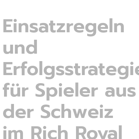
Einsatzregeln
und
Erfolgsstrateg
für Spieler aus
der Schweiz
im Rich Royal