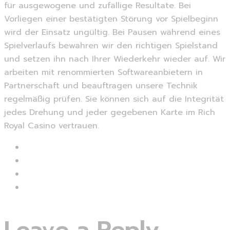
für ausgewogene und zufällige Resultate. Bei
Vorliegen einer bestätigten Störung vor Spielbeginn
wird der Einsatz ungültig. Bei Pausen während eines
Spielverlaufs bewahren wir den richtigen Spielstand
und setzen ihn nach Ihrer Wiederkehr wieder auf. Wir
arbeiten mit renommierten Softwareanbietern in
Partnerschaft und beauftragen unsere Technik
regelmäßig prüfen. Sie können sich auf die Integrität
jedes Drehung und jeder gegebenen Karte im Rich
Royal Casino vertrauen.
Leave a Reply