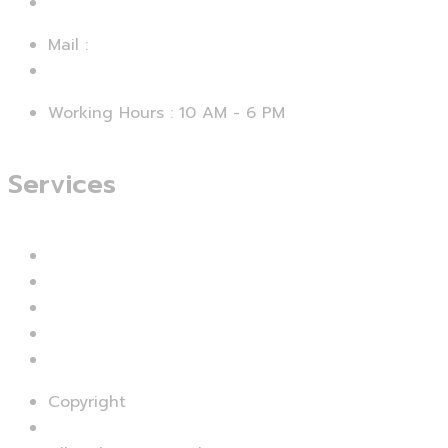
+92 312 4729067
Mail :
support@smartseo.pk
Working Hours : 10 AM - 6 PM
Services
Branding & Identity
Web Design & Development
Mobile App Development
UI & UX Designing
Digital Marketing
Copyright
© SMART SEO