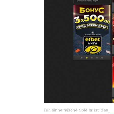
Für einheimische Spieler ist das
ei