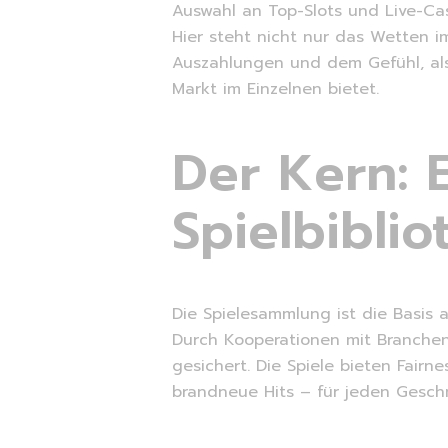
Auswahl an Top-Slots und Live-Cas
Hier steht nicht nur das Wetten i
Auszahlungen und dem Gefühl, als 
Markt im Einzelnen bietet.
Der Kern: E
Spielbiblio
Die Spielesammlung ist die Basis a
Durch Kooperationen mit Branchenr
gesichert. Die Spiele bieten Fair
brandneue Hits – für jeden Gesch