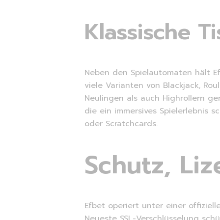
Klassische T
Neben den Spielautomaten hält Efb
viele Varianten von Blackjack, Rou
Neulingen als auch Highrollern ge
die ein immersives Spielerlebnis 
oder Scratchcards.
Schutz, Liz
Efbet operiert unter einer offizie
Neueste SSL-Verschlüsselung schüt