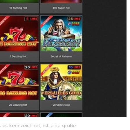
 es kennzeichnet, ist eine große