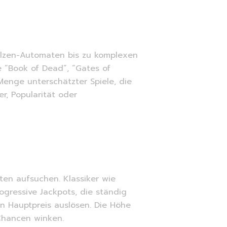
Walzen-Automaten bis zu komplexen
 “Book of Dead”, “Gates of
Menge unterschätzter Spiele, die
r, Popularität oder
ten aufsuchen. Klassiker wie
gressive Jackpots, die ständig
en Hauptpreis auslösen. Die Höhe
Chancen winken.