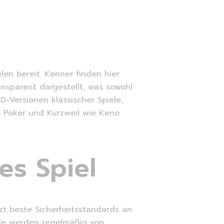
len bereit. Kenner finden hier
ansparent dargestellt, was sowohl
D-Versionen klassischer Spiele,
o Poker und Kurzweil wie Keno
es Spiel
tzt beste Sicherheitsstandards an.
ele werden regelmäßig von