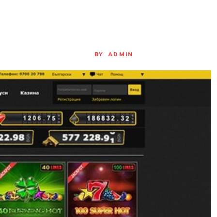
BY
ADMIN