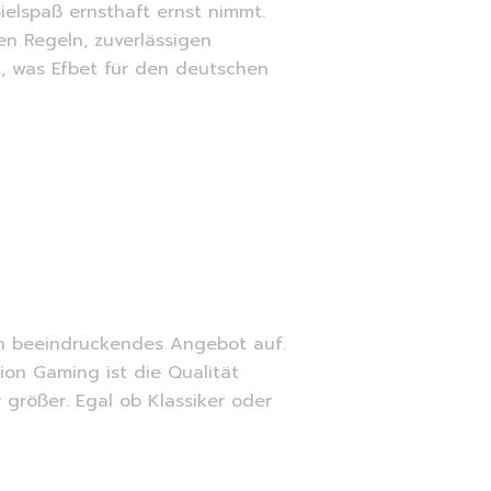
ielspaß ernsthaft ernst nimmt.
en Regeln, zuverlässigen
t, was Efbet für den deutschen
 ein beeindruckendes Angebot auf.
ion Gaming ist die Qualität
 größer. Egal ob Klassiker oder