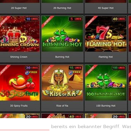
nloggen casino efbet
bereits ein bekannter Begriff. Was