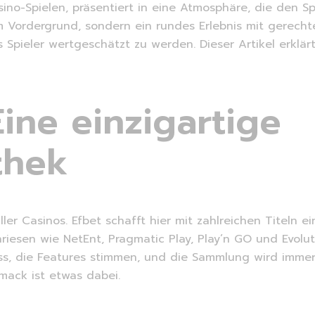
ino-Spielen, präsentiert in eine Atmosphäre, die den Sp
m Vordergrund, sondern ein rundes Erlebnis mit gerecht
Spieler wertgeschätzt zu werden. Dieser Artikel erklär
ine einzigartige
thek
ller Casinos. Efbet schafft hier mit zahlreichen Titeln
iesen wie NetEnt, Pragmatic Play, Play’n GO und Evolut
ness, die Features stimmen, und die Sammlung wird immer
mack ist etwas dabei.