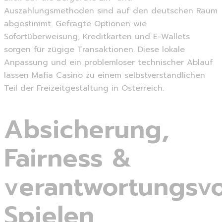
Auszahlungsmethoden sind auf den deutschen Raum
abgestimmt. Gefragte Optionen wie
Sofortüberweisung, Kreditkarten und E-Wallets
sorgen für zügige Transaktionen. Diese lokale
Anpassung und ein problemloser technischer Ablauf
lassen Mafia Casino zu einem selbstverständlichen
Teil der Freizeitgestaltung in Österreich.
Absicherung,
Fairness &
verantwortungsvo
Spielen