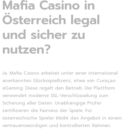
Mafia Casino in
Österreich legal
und sicher zu
nutzen?
Ja. Mafia Casino arbeitet unter einer international
anerkannten Glücksspiellizenz, etwa von Curaçao
eGaming. Diese regelt den Betrieb. Die Plattform
verwendet moderne SSL-Verschlüsselung zum
Sicherung aller Daten. Unabhängige Prüfer
zertifizieren die Fairness der Spiele. Für
österreichische Spieler bleibt das Angebot in einem
vertrauenswürdigen und kontrollierten Rahmen