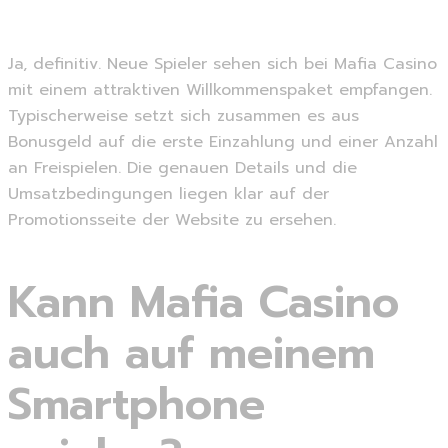
Ja, definitiv. Neue Spieler sehen sich bei Mafia Casino
mit einem attraktiven Willkommenspaket empfangen.
Typischerweise setzt sich zusammen es aus
Bonusgeld auf die erste Einzahlung und einer Anzahl
an Freispielen. Die genauen Details und die
Umsatzbedingungen liegen klar auf der
Promotionsseite der Website zu ersehen.
Kann Mafia Casino
auch auf meinem
Smartphone