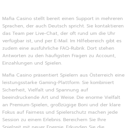
Mafia Casino stellt bereit einen Support in mehreren
Sprachen, der auch Deutsch spricht. Sie kontaktieren
das Team per Live-Chat, der oft rund um die Uhr
verfügbar ist, und per E-Mail. Im Hilfebereich gibt es
zudem eine ausführliche FAQ-Rubrik. Dort stehen
Antworten zu den häufigsten Fragen zu Account,
Einzahlungen und Spielen.
Mafia Casino präsentiert Spielern aus Österreich eine
leistungsstarke Gaming-Plattform. Sie kombiniert
Sicherheit, Vielfalt und Spannung auf
beeindruckende Art und Weise. Die enorme Vielfalt
an Premium-Spielen, großzügige Boni und der klare
Fokus auf Fairness und Spielerschutz machen jede
Session zu einem Erlebnis. Bereichern Sie Ihre
Spielzeit mit neuer Energie. Erkunden Sie die