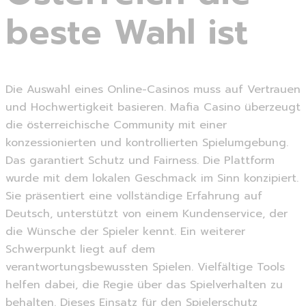
beste Wahl ist
Die Auswahl eines Online-Casinos muss auf Vertrauen
und Hochwertigkeit basieren. Mafia Casino überzeugt
die österreichische Community mit einer
konzessionierten und kontrollierten Spielumgebung.
Das garantiert Schutz und Fairness. Die Plattform
wurde mit dem lokalen Geschmack im Sinn konzipiert.
Sie präsentiert eine vollständige Erfahrung auf
Deutsch, unterstützt von einem Kundenservice, der
die Wünsche der Spieler kennt. Ein weiterer
Schwerpunkt liegt auf dem
verantwortungsbewussten Spielen. Vielfältige Tools
helfen dabei, die Regie über das Spielverhalten zu
behalten. Dieses Einsatz für den Spielerschutz