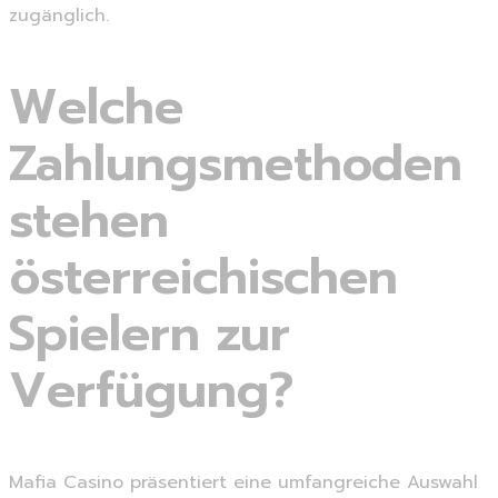
zugänglich.
Welche
Zahlungsmethoden
stehen
österreichischen
Spielern zur
Verfügung?
Mafia Casino präsentiert eine umfangreiche Auswahl