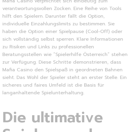
Mafia Casino verpflichtet sich eindeutig zum
verantwortungsvollen Zocken. Eine Reihe von Tools
hilft den Spielern. Darunter fällt die Option,
individuelle Einzahlungslimits zu bestimmen. Sie
haben die Option einer Spielpause (Cool-Off) oder
sich vollständig selbst sperren. Klare Informationen
zu Risiken und Links zu professionellen
Beratungsstellen wie “Spielerhilfe Österreich” stehen
zur Verfügung. Diese Schritte demonstrieren, dass
Mafia Casino den Spielspaß in geordneten Bahnen
sieht. Das Wohl der Spieler steht an erster Stelle. Ein
sicheres und faires Umfeld ist die Basis für
langanhaltende Spielunterhaltung.
Die ultimative