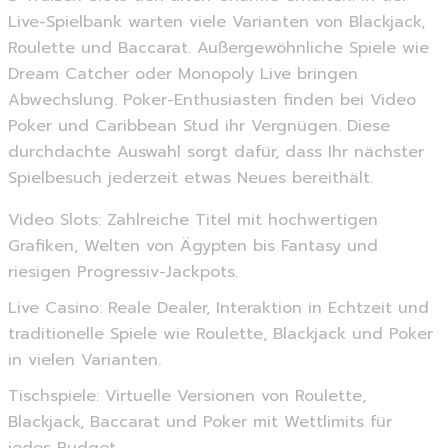
Live-Spielbank warten viele Varianten von Blackjack,
Roulette und Baccarat. Außergewöhnliche Spiele wie
Dream Catcher oder Monopoly Live bringen
Abwechslung. Poker-Enthusiasten finden bei Video
Poker und Caribbean Stud ihr Vergnügen. Diese
durchdachte Auswahl sorgt dafür, dass Ihr nächster
Spielbesuch jederzeit etwas Neues bereithält.
Video Slots: Zahlreiche Titel mit hochwertigen
Grafiken, Welten von Ägypten bis Fantasy und
riesigen Progressiv-Jackpots.
Live Casino: Reale Dealer, Interaktion in Echtzeit und
traditionelle Spiele wie Roulette, Blackjack und Poker
in vielen Varianten.
Tischspiele: Virtuelle Versionen von Roulette,
Blackjack, Baccarat und Poker mit Wettlimits für
jedes Budget.