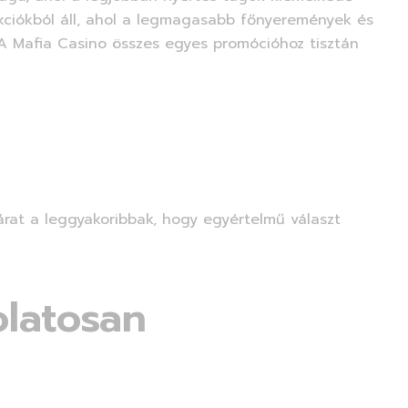
akciókból áll, ahol a legmagasabb főnyeremények és
 A Mafia Casino összes egyes promócióhoz tisztán
árat a leggyakoribbak, hogy egyértelmű választ
olatosan