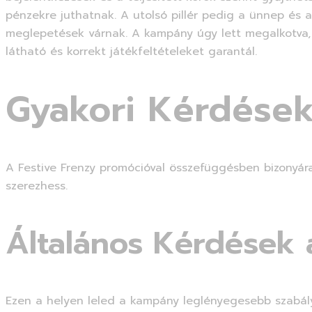
pénzekre juthatnak. A utolsó pillér pedig a ünnep és 
meglepetések várnak. A kampány úgy lett megalkotva, 
látható és korrekt játékfeltételeket garantál.
Gyakori Kérdések
A Festive Frenzy promócióval összefüggésben bizonyár
szerezhess.
Általános Kérdések 
Ezen a helyen leled a kampány leglényegesebb szabálya