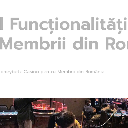
l Funcționalită
 Membrii din R
r Honeybetz Casino pentru Membrii din România