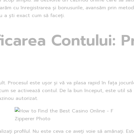
arăm cu înregistrarea și bonusurile, avansăm prin metode
u a ști exact cum să faceți.
ficarea Contului: Pr
. Procesul este ușor și vă va plasa rapid în fața jocur
m se activează contul. De la bun început, este util să a
zinou autorizat.
lizați profilul. Nu este ceva ce aveți voie să amânați. Es