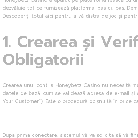
dezvăluie tot ce furnizează platforma, pas cu pas. Dem
Descoperiți totul aici pentru a vă distra de joc și pentr
1. Crearea și Veri
Obligatorii
Crearea unui cont la Honeybetz Casino nu necesită mult
datele de bază, cum se validează adresa de e-mail și cu
Your Customer”). Este o procedură obișnuită în orice ca
După prima conectare, sistemul vă va solicita să vă fina