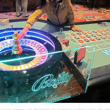
op simplu: să dezvolte un cazinou online care să satisfa