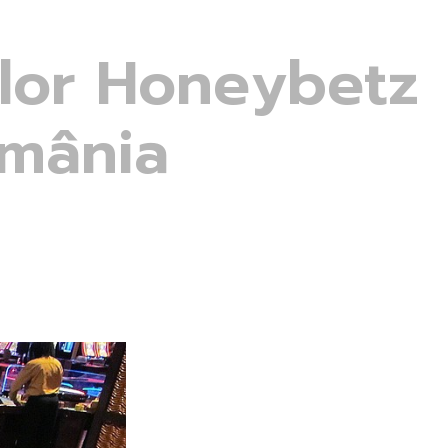
ților Honeybetz
omânia