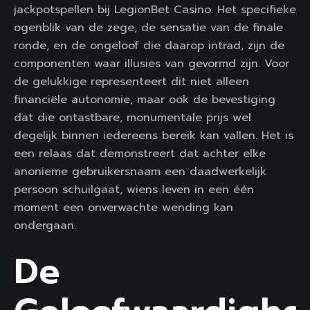
jackpotspellen bij LegionBet Casino. Het specifieke
ogenblik van de zege, de sensatie van de finale
ronde, en de ongeloof die daarop intrad, zijn de
componenten waar illusies van gevormd zijn. Voor
de gelukkige representeert dit niet alleen
financiële autonomie, maar ook de bevestiging
dat die ontastbare, monumentale prijs wel
degelijk binnen iedereens bereik kan vallen. Het is
een relaas dat demonstreert dat achter elke
anonieme gebruikersnaam een daadwerkelijk
persoon schuilgaat, wiens leven in een één
moment een onverwachte wending kan
ondergaan.
De