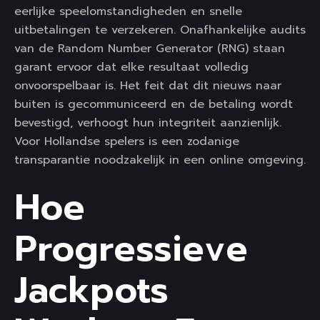
eerlijke speelomstandigheden en snelle
uitbetalingen te verzekeren. Onafhankelijke audits
van de Random Number Generator (RNG) staan
garant ervoor dat elke resultaat volledig
onvoorspelbaar is. Het feit dat dit nieuws naar
buiten is gecommuniceerd en de betaling wordt
bevestigd, verhoogt hun integriteit aanzienlijk.
Voor Hollandse spelers is een zodanige
transparantie noodzakelijk in een online omgeving.
Hoe
Progressieve
Jackpots