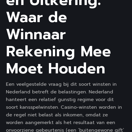
en Uitkering:
Waar de
Winnaar
Rekening Mee
Moet Houden
Een veelgestelde vraag bij dit soort winsten in
Nederland betreft de belastingen. Nederland
hanteert een relatief gunstig regime voor dit
soort kansspelwinsten. Casino-winsten worden in
de regel niet belast als inkomen, omdat ze
worden aangemerkt als het resultaat van een
onvoorziene gebeurtenis (een ‘buitengewone gift’