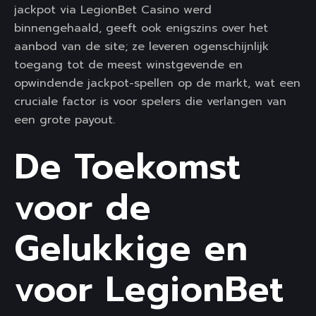
jackpot via LegionBet Casino werd
binnengehaald, geeft ook enigszins over het
aanbod van de site; ze leveren ogenschijnlijk
toegang tot de meest winstgevende en
opwindende jackpot-spellen op de markt, wat een
cruciale factor is voor spelers die verlangen van
een grote payout.
De Toekomst
voor de
Gelukkige en
voor LegionBet