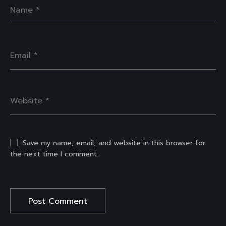
Save my name, email, and website in this browser for
the next time I comment.