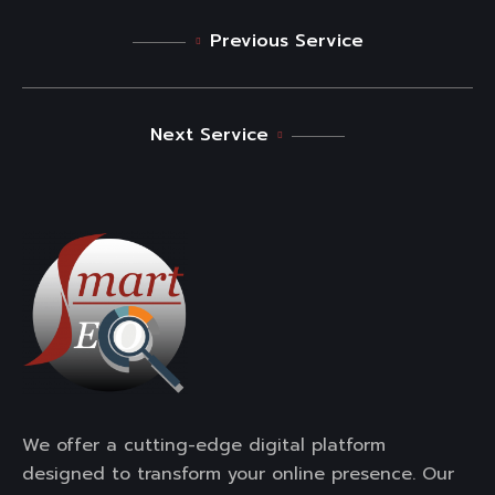
Previous Service
Next Service
We offer a cutting-edge digital platform
designed to transform your online presence. Our