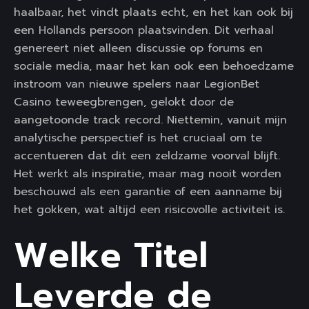
haalbaar, het vindt plaats echt, en het kan ook bij
een Hollands persoon plaatsvinden. Dit verhaal
genereert niet alleen discussie op forums en
sociale media, maar het kan ook een behoedzame
instroom van nieuwe spelers naar LegionBet
Casino teweegbrengen, gelokt door de
aangetoonde track record. Niettemin, vanuit mijn
analytische perspectief is het cruciaal om te
accentueren dat dit een zeldzame voorval blijft.
Het werkt als inspiratie, maar mag nooit worden
beschouwd als een garantie of een aanname bij
het gokken, wat altijd een risicovolle activiteit is.
Welke Titel
Leverde de