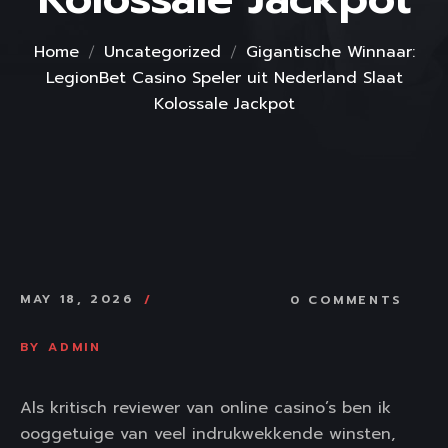
Home
Uncategorized
Gigantische Winnaar:
LegionBet Casino Speler uit Nederland Slaat
Kolossale Jackpot
MAY 18, 2026
0 COMMENTS
BY
ADMIN
Als kritisch reviewer van online casino’s ben ik
ooggetuige van veel indrukwekkende winsten,