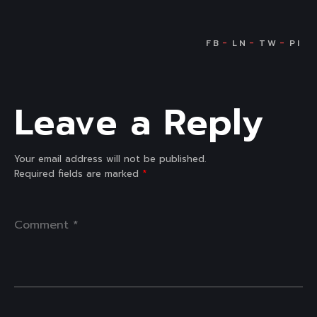
Leave a Reply
Your email address will not be published.
Required fields are marked
*