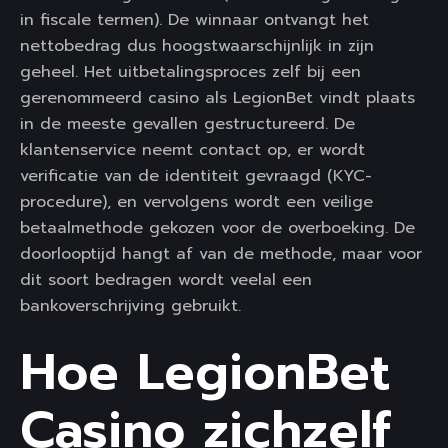
in fiscale termen). De winnaar ontvangt het
nettobedrag dus hoogstwaarschijnlijk in zijn
geheel. Het uitbetalingsproces zelf bij een
gerenommeerd casino als LegionBet vindt plaats
in de meeste gevallen gestructureerd. De
klantenservice neemt contact op, er wordt
verificatie van de identiteit gevraagd (KYC-
procedure), en vervolgens wordt een veilige
betaalmethode gekozen voor de overboeking. De
doorlooptijd hangt af van de methode, maar voor
dit soort bedragen wordt veelal een
bankoverschrijving gebruikt.
Hoe LegionBet
Casino zichzelf