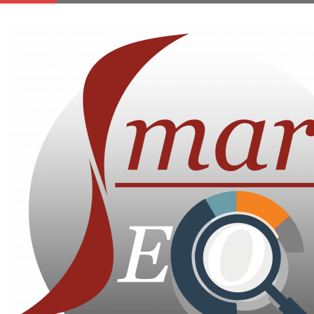
Skip to content