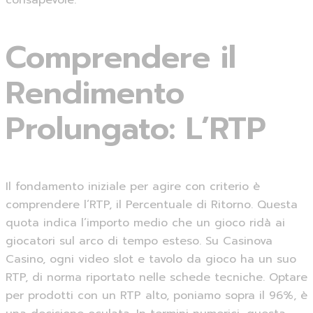
Comprendere il
Rendimento
Prolungato: L’RTP
Il fondamento iniziale per agire con criterio è
comprendere l’RTP, il Percentuale di Ritorno. Questa
quota indica l’importo medio che un gioco ridà ai
giocatori sul arco di tempo esteso. Su Casinova
Casino, ogni video slot e tavolo da gioco ha un suo
RTP, di norma riportato nelle schede tecniche. Optare
per prodotti con un RTP alto, poniamo sopra il 96%, è