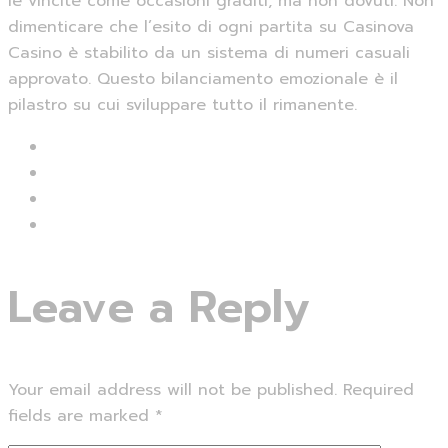
le vincite come occasioni graditi, ma non dovuti. Non
dimenticare che l’esito di ogni partita su Casinova
Casino è stabilito da un sistema di numeri casuali
approvato. Questo bilanciamento emozionale è il
pilastro su cui sviluppare tutto il rimanente.
Leave a Reply
Your email address will not be published.
Required
fields are marked
*