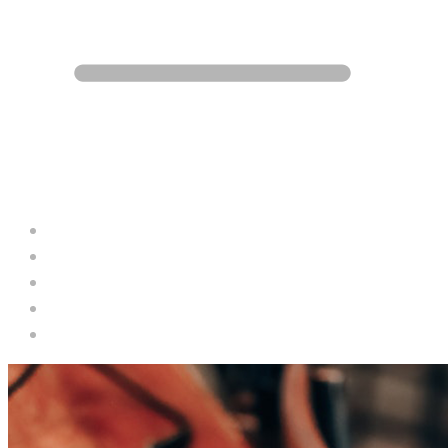
Blog
Career
Contact
Services
Projects