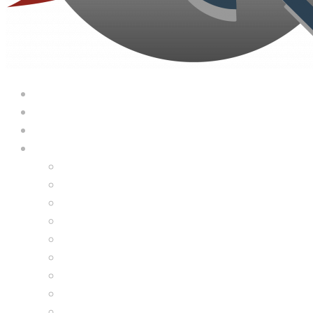
Home
About Us
Our Services
Website Development
Application Development
SEO Optimization
Social Media Marketing
Graphic Designing
Content Marketing