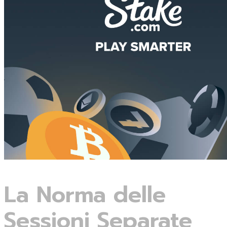
La Norma delle
Sessioni Separate