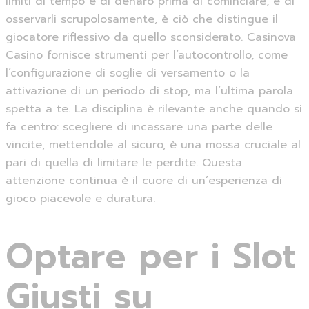
limiti di tempo e di denaro prima di cominciare, e di
osservarli scrupolosamente, è ciò che distingue il
giocatore riflessivo da quello sconsiderato. Casinova
Casino fornisce strumenti per l’autocontrollo, come
l’configurazione di soglie di versamento o la
attivazione di un periodo di stop, ma l’ultima parola
spetta a te. La disciplina è rilevante anche quando si
fa centro: scegliere di incassare una parte delle
vincite, mettendole al sicuro, è una mossa cruciale al
pari di quella di limitare le perdite. Questa
attenzione continua è il cuore di un’esperienza di
gioco piacevole e duratura.
Optare per i Slot
Giusti su