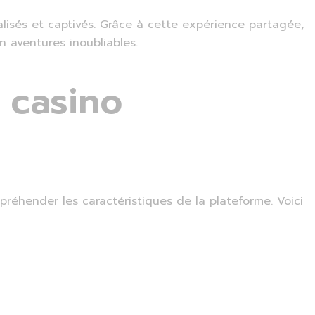
alisés et captivés. Grâce à cette expérience partagée,
n aventures inoubliables.
 casino
préhender les caractéristiques de la plateforme. Voici