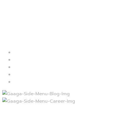
Blog
Career
Contact
Services
Projects