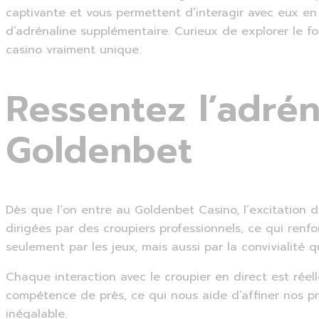
captivante et vous permettent d’interagir avec eux en
d’adrénaline supplémentaire. Curieux de explorer le 
casino vraiment unique.
Ressentez l’adrén
Goldenbet
Dès que l’on entre au Goldenbet Casino, l’excitation 
dirigées par des croupiers professionnels, ce qui re
seulement par les jeux, mais aussi par la convivialité qu
Chaque interaction avec le croupier en direct est réel
compétence de près, ce qui nous aide d’affiner nos pr
inégalable.