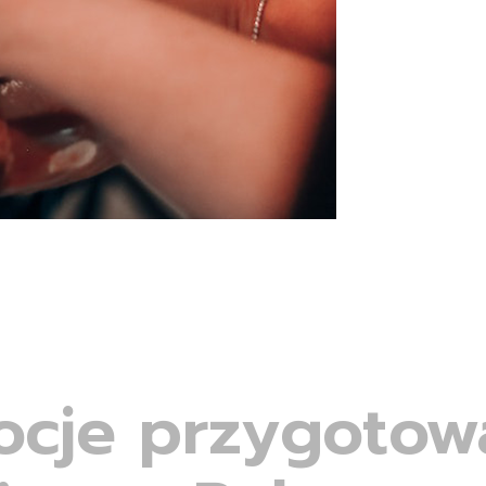
ocje przygoto