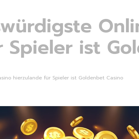
swürdigste Onli
r Spieler ist G
sino hierzulande für Spieler ist Goldenbet Casino