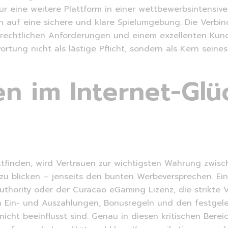
ur eine weitere Plattform in einer wettbewerbsintensiven
n auf eine sichere und klare Spielumgebung. Die Verbin
rechtlichen Anforderungen und einem exzellenten Kund
rtung nicht als lästige Pflicht, sondern als Kern seine
n im Internet-Glüc
tfinden, wird Vertrauen zur wichtigsten Währung zwisc
 zu blicken – jenseits den bunten Werbeversprechen. Ei
thority oder der Curacao eGaming Lizenz, die strikte V
h Ein- und Auszahlungen, Bonusregeln und den festgele
 nicht beeinflusst sind. Genau in diesen kritischen Bere