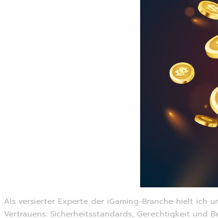
Als versierter Experte der iGaming-Branche hielt ich 
Vertrauens: Sicherheitsstandards, Gerechtigkeit und 