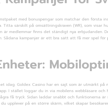
omstpaket med bonuspengar som matchar den första insät
 noga. Titta särskilt på omsättningskraven (WR), som vi
dan är medlemmar finns det ständigt nya erbjudanden. D
ram. Sådana kampanjer är ett bra sätt att få mer spel fö
Enheter: Mobilopt
et idag. Goldex Casino har en sajt som är utmärkt på mo
app. I stället loggar du in via mobilens webbläsare och 
några få tryck. Sidan laddar snabbt och funktionerna ä
u upplever på en större skärm, vilket skapar besökaren 