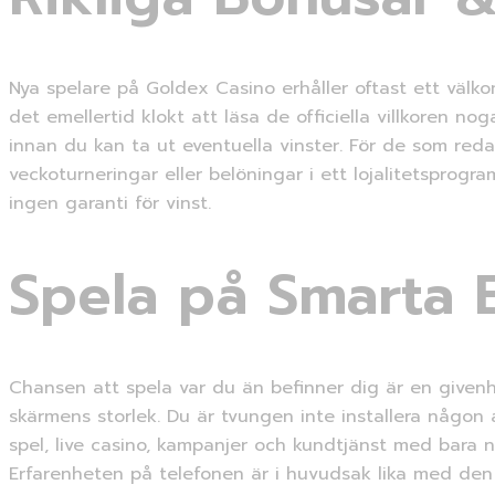
Nya spelare på Goldex Casino erhåller oftast ett välk
det emellertid klokt att läsa de officiella villkoren
innan du kan ta ut eventuella vinster. För de som re
veckoturneringar eller belöningar i ett lojalitetsprog
ingen garanti för vinst.
Spela på Smarta 
Chansen att spela var du än befinner dig är en givenh
skärmens storlek. Du är tvungen inte installera någon 
spel, live casino, kampanjer och kundtjänst med bara 
Erfarenheten på telefonen är i huvudsak lika med den d