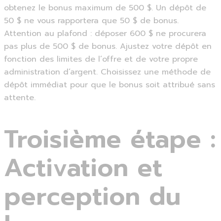
obtenez le bonus maximum de 500 $. Un dépôt de
50 $ ne vous rapportera que 50 $ de bonus.
Attention au plafond : déposer 600 $ ne procurera
pas plus de 500 $ de bonus. Ajustez votre dépôt en
fonction des limites de l’offre et de votre propre
administration d’argent. Choisissez une méthode de
dépôt immédiat pour que le bonus soit attribué sans
attente.
Troisième étape :
Activation et
perception du