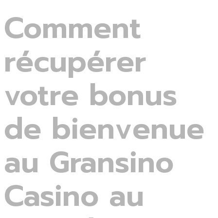
Comment
récupérer
votre bonus
de bienvenue
au Gransino
Casino au