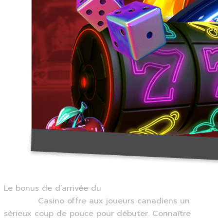
Le bonus de d’arrivée du
gransino fournisseurs de
logiciels
Casino offre aux joueurs canadiens un
sérieux coup de pouce pour débuter. Connaître