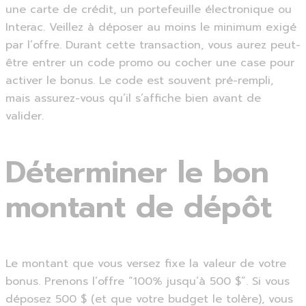
une carte de crédit, un portefeuille électronique ou
Interac. Veillez à déposer au moins le minimum exigé
par l’offre. Durant cette transaction, vous aurez peut-
être entrer un code promo ou cocher une case pour
activer le bonus. Le code est souvent pré-rempli,
mais assurez-vous qu’il s’affiche bien avant de
valider.
Déterminer le bon
montant de dépôt
Le montant que vous versez fixe la valeur de votre
bonus. Prenons l’offre “100% jusqu’à 500 $”. Si vous
déposez 500 $ (et que votre budget le tolère), vous