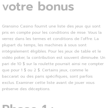
votre bonus
Gransino Casino fournit une liste des jeux qui sont
pris en compte pour les conditions de mise. Vous la
verrez dans les termes et conditions de l’offre. La
plupart du temps, les machines à sous sont
intégralement éligibles. Pour les jeux de table et le
vidéo poker, la contribution est souvent diminuée. Un
pari de 10 $ sur la roulette pourrait ainsi ne compter
que pour 1 $ ou 2 $. Certains jeux, comme le
baccarat ou des paris spécifiques, sont parfois
exclus. Examiner cette liste avant de jouer vous
préserve des déceptions.