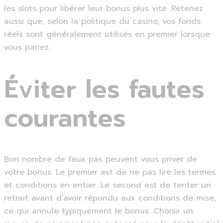
les slots pour libérer leur bonus plus vite. Retenez
aussi que, selon la politique du casino, vos fonds
réels sont généralement utilisés en premier lorsque
vous pariez.
Éviter les fautes
courantes
Bon nombre de faux pas peuvent vous priver de
votre bonus. Le premier est de ne pas lire les termes
et conditions en entier. Le second est de tenter un
retrait avant d’avoir répondu aux conditions de mise,
ce qui annule typiquement le bonus. Choisir un