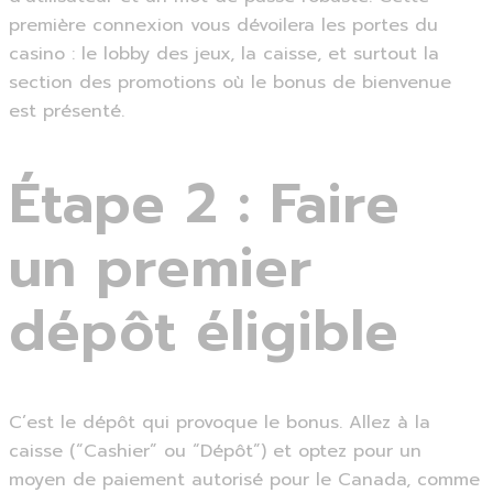
première connexion vous dévoilera les portes du
casino : le lobby des jeux, la caisse, et surtout la
section des promotions où le bonus de bienvenue
est présenté.
Étape 2 : Faire
un premier
dépôt éligible
C’est le dépôt qui provoque le bonus. Allez à la
caisse (“Cashier” ou “Dépôt”) et optez pour un
moyen de paiement autorisé pour le Canada, comme