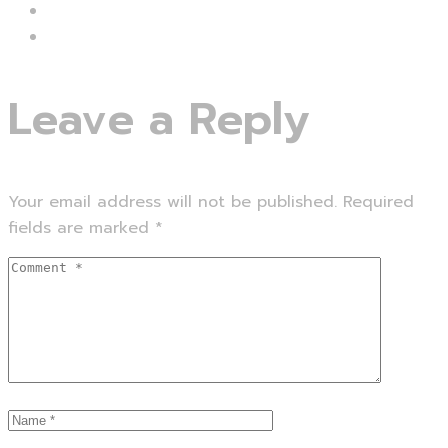
Leave a Reply
Your email address will not be published.
Required
fields are marked
*