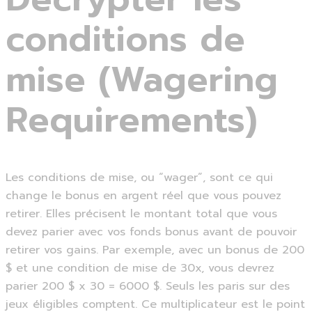
conditions de
mise (Wagering
Requirements)
Les conditions de mise, ou “wager”, sont ce qui
change le bonus en argent réel que vous pouvez
retirer. Elles précisent le montant total que vous
devez parier avec vos fonds bonus avant de pouvoir
retirer vos gains. Par exemple, avec un bonus de 200
$ et une condition de mise de 30x, vous devrez
parier 200 $ x 30 = 6000 $. Seuls les paris sur des
jeux éligibles comptent. Ce multiplicateur est le point