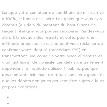
Lorsque votre compteur de conditions de mise arrive
à 100%, le bonus est libéré. Les gains que vous avez
obtenus (au-delà du montant du bonus) sont de
l’argent réel que vous pouvez récupérer. Rendez-vous
alors à la section des retraits et optez pour une
méthode proposée. Le casino peut vous réclamer de
confirmer votre identité (procédure KYC) en
transmettant une copie de votre pièce d’identité et
d’un justificatif de domicile. Les délais de traitement
dépendent la méthode utilisée. N’oubliez pas que
des montants minimum de retrait sont en vigueur, et
que les dépôts non joués peuvent être sujets à leurs
propres conditions.