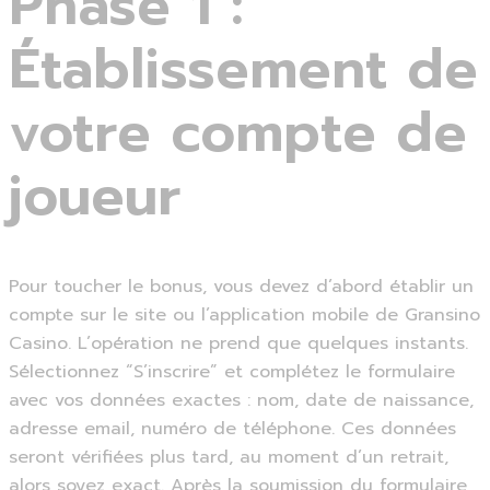
Phase 1 :
Établissement de
votre compte de
joueur
Pour toucher le bonus, vous devez d’abord établir un
compte sur le site ou l’application mobile de Gransino
Casino. L’opération ne prend que quelques instants.
Sélectionnez “S’inscrire” et complétez le formulaire
avec vos données exactes : nom, date de naissance,
adresse email, numéro de téléphone. Ces données
seront vérifiées plus tard, au moment d’un retrait,
alors soyez exact. Après la soumission du formulaire,