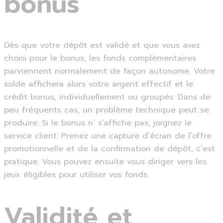
bonus
Dès que votre dépôt est validé et que vous avez
choisi pour le bonus, les fonds complémentaires
parviennent normalement de façon autonome. Votre
solde affichera alors votre argent effectif et le
crédit bonus, individuellement ou groupés. Dans de
peu fréquents cas, un problème technique peut se
produire. Si le bonus n’ s’affiche pas, joignez le
service client. Prenez une capture d’écran de l’offre
promotionnelle et de la confirmation de dépôt, c’est
pratique. Vous pouvez ensuite vous diriger vers les
jeux éligibles pour utiliser vos fonds.
Validité et