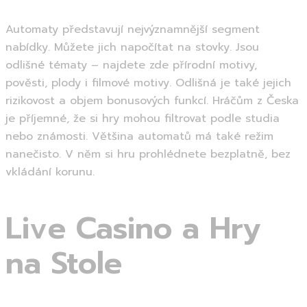
Automaty představují nejvýznamnější segment
nabídky. Můžete jich napočítat na stovky. Jsou
odlišné tématy – najdete zde přírodní motivy,
pověsti, plody i filmové motivy. Odlišná je také jejich
rizikovost a objem bonusových funkcí. Hráčům z Česka
je příjemné, že si hry mohou filtrovat podle studia
nebo známosti. Většina automatů má také režim
nanečisto. V něm si hru prohlédnete bezplatně, bez
vkládání korunu.
Live Casino a Hry
na Stole