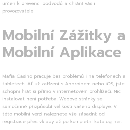
určen k prevenci podvodů a chrání vás i
provozovatele.
Mobilní Zážitky a
Mobilní Aplikace
Mafia Casino pracuje bez problémů i na telefonech a
tabletech. Ať už zařízení s Androidem nebo iOS, jste
schopni hrát si přímo v internetovém prohlížeči. Nic
instalovat není potřeba. Webové stránky se
samočinně přizpůsobí velikosti vašeho displaye. V
této mobilní verzi naleznete vše zásadní: od
registrace přes vklady až po kompletní katalog her.