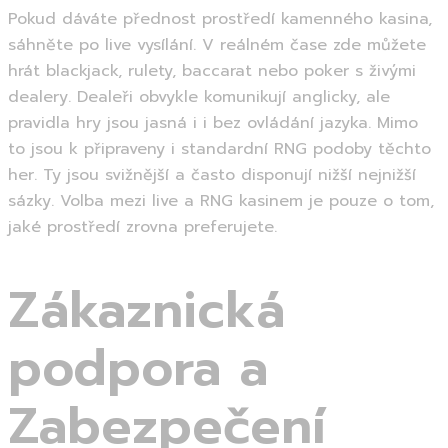
Pokud dáváte přednost prostředí kamenného kasina,
sáhněte po live vysílání. V reálném čase zde můžete
hrát blackjack, rulety, baccarat nebo poker s živými
dealery. Dealeři obvykle komunikují anglicky, ale
pravidla hry jsou jasná i i bez ovládání jazyka. Mimo
to jsou k připraveny i standardní RNG podoby těchto
her. Ty jsou svižnější a často disponují nižší nejnižší
sázky. Volba mezi live a RNG kasinem je pouze o tom,
jaké prostředí zrovna preferujete.
Zákaznická
podpora a
Zabezpečení