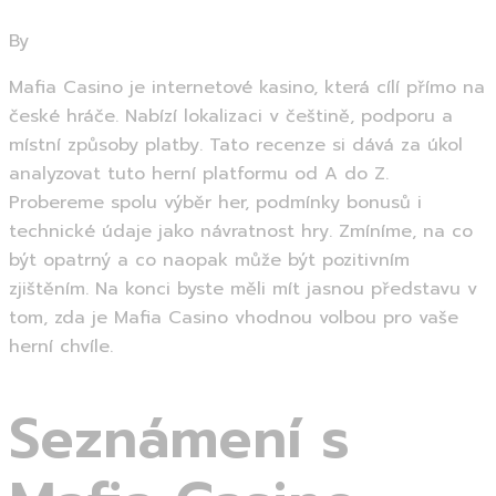
0 Comments
By
admin
Mafia Casino je internetové kasino, která cílí přímo na
české hráče. Nabízí lokalizaci v češtině, podporu a
místní způsoby platby. Tato recenze si dává za úkol
analyzovat tuto herní platformu od A do Z.
Probereme spolu výběr her, podmínky bonusů i
technické údaje jako návratnost hry. Zmíníme, na co
být opatrný a co naopak může být pozitivním
zjištěním. Na konci byste měli mít jasnou představu v
tom, zda je Mafia Casino vhodnou volbou pro vaše
herní chvíle.
Seznámení s