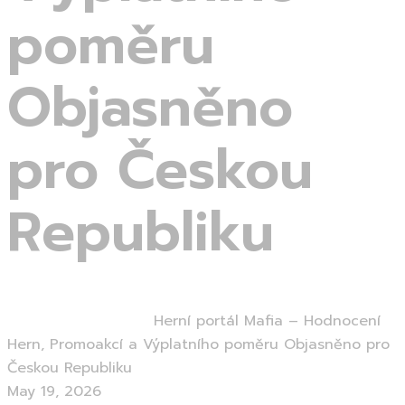
poměru
Objasněno
pro Českou
Republiku
Home
Uncategorized
Herní portál Mafia – Hodnocení
Hern, Promoakcí a Výplatního poměru Objasněno pro
Českou Republiku
May 19, 2026