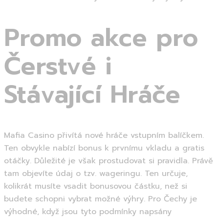
Promo akce pro
Čerstvé i
Stávající Hráče
Mafia Casino přivítá nové hráče vstupním balíčkem.
Ten obvykle nabízí bonus k prvnímu vkladu a gratis
otáčky. Důležité je však prostudovat si pravidla. Právě
tam objevíte údaj o tzv. wageringu. Ten určuje,
kolikrát musíte vsadit bonusovou částku, než si
budete schopni vybrat možné výhry. Pro Čechy je
výhodné, když jsou tyto podmínky napsány