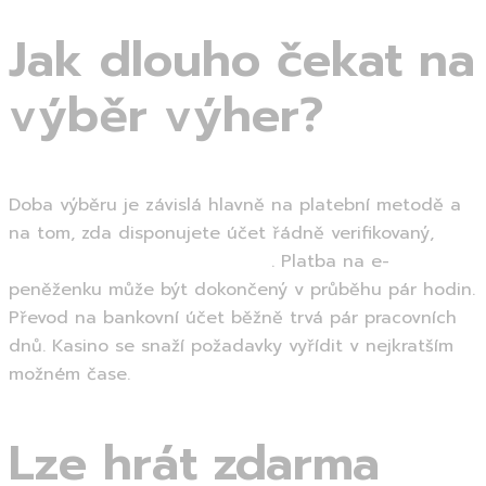
Jak dlouho čekat na
výběr výher?
Doba výběru je závislá hlavně na platební metodě a
na tom, zda disponujete účet řádně verifikovaný,
https://mafiascasino.org/cs-cz
. Platba na e-
peněženku může být dokončený v průběhu pár hodin.
Převod na bankovní účet běžně trvá pár pracovních
dnů. Kasino se snaží požadavky vyřídit v nejkratším
možném čase.
Lze hrát zdarma