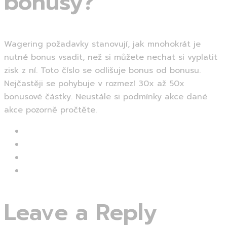
bonusy?
Wagering požadavky stanovují, jak mnohokrát je
nutné bonus vsadit, než si můžete nechat si vyplatit
zisk z ní. Toto číslo se odlišuje bonus od bonusu.
Nejčastěji se pohybuje v rozmezí 30x až 50x
bonusové částky. Neustále si podmínky akce dané
akce pozorně pročtěte.
Leave a Reply