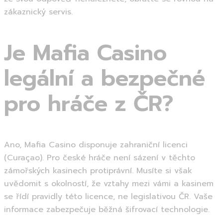
zákaznický servis.
Je Mafia Casino
legální a bezpečné
pro hráče z ČR?
Ano, Mafia Casino disponuje zahraniční licenci
(Curaçao). Pro české hráče není sázení v těchto
zámořských kasinech protiprávní. Musíte si však
uvědomit s okolností, že vztahy mezi vámi a kasinem
se řídí pravidly této licence, ne legislativou ČR. Vaše
informace zabezpečuje běžná šifrovací technologie.