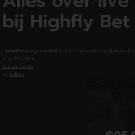
Alles over liv
bij Highfly Bet
Home
Uncategorized
Alles over live casinospellen en k
May 26, 2026
0 Comments
By
admin