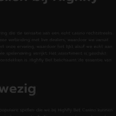
ing die de sensatie van een echt casino rechtstreeks
ze verbinding met live dealers, waardoor we vanuit
t onze ervaring, waardoor het lijkt alsof we echt aan
le spelervaring verrijkt. Het assortiment is geschikt
e ontdekken is. Highfly Bet belichaamt de essentie van
nwezig
pulaire spellen die we bij Highfly Bet Casino kunnen