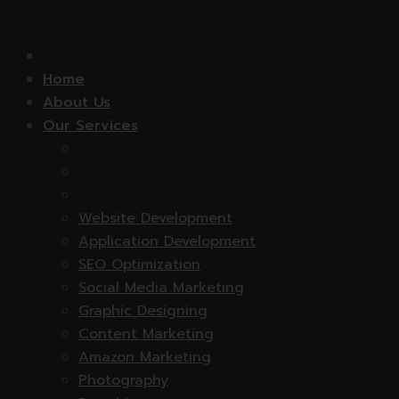
Skip
to
content
Home
About Us
Our Services
Website Development
Application Development
SEO Optimization
Social Media Marketing
Graphic Designing
Content Marketing
Amazon Marketing
Photography