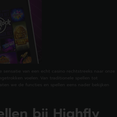
e sensatie van een echt casino rechtstreeks naar onze
getrokken voelen. Van traditionele spellen tot
Laten we de functies en spellen eens nader bekijken
llen bij Highfly