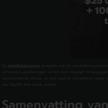
Bij
Highflybetcasino
snappen we de aantrekkingskracht 
schermen overbrengen, is het niet moeilijk te begrijpe
vernieuwende shows, er valt veel te ontdekken. Maar 
die Highfly Bet uniek maken.
Samenvatting van 