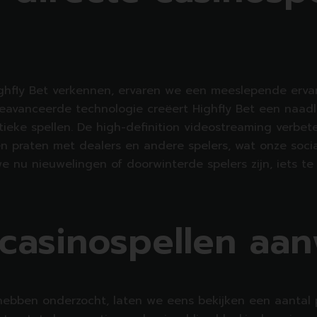
ghfly Bet verkennen, ervaren we een meeslepende ervar
avanceerde technologie creëert Highfly Bet een naadlo
ke spellen. De high-definition videostreaming verbeter
nnen praten met dealers en andere spelers, wat onze socia
 we nu nieuwelingen of doorwinterde spelers zijn, iets t
casinospellen aa
ebben onderzocht, laten we eens bekijken een aantal po