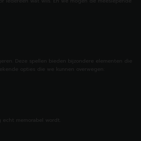
s voor iedereen wat wils. En we mogen de meeslepende
geren. Deze spellen bieden bijzondere elementen die
 bekende opties die we kunnen overwegen:
ng echt memorabel wordt.