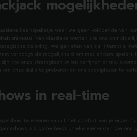
ackjack mogelijkhede
ssieke kaartspelletje waar we geen voldoende van kunn
igheidsniveaus. Van klassieke wetten die ons onmiddelli
tegische beleving. We genieten van de interactie met 
naast verhoogt de mogelijkheid om met andere spelers t
 die onze strategieën willen verfijnen of nieuwkomers d
m onze skills te proberen en ons speelplezier te verh
ows in real-time
pelshow te ervaren vanuit het comfort van je eigen hui
gameshows. Elk game biedt unieke elementen die ons 