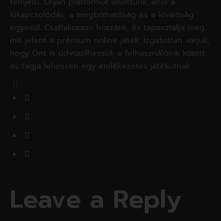
fémjelzi. Olyan platformot alkottunk, ahol a
kikapcsolódás, a megbízhatóság és a kiválóság
egyesül. Csatlakozzon hozzánk, és tapasztalja meg,
mit jelent a prémium online játék. Izgatottan várjuk,
hogy Önt is üdvözölhessük a felhasználóink között,
és tagja lehessen egy emlékezetes játékútnak.
Leave a Reply