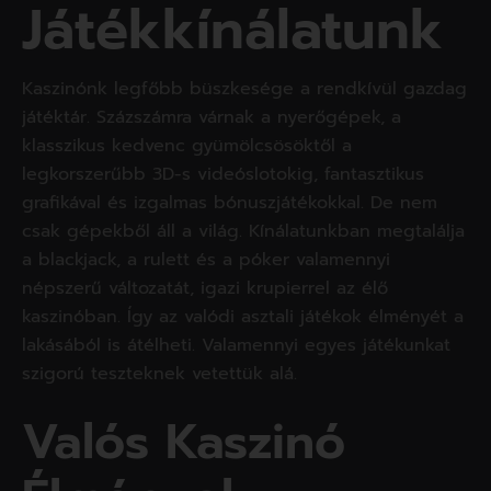
Játékkínálatunk
Kaszinónk legfőbb büszkesége a rendkívül gazdag
játéktár. Százszámra várnak a nyerőgépek, a
klasszikus kedvenc gyümölcsösöktől a
legkorszerűbb 3D-s videóslotokig, fantasztikus
grafikával és izgalmas bónuszjátékokkal. De nem
csak gépekből áll a világ. Kínálatunkban megtalálja
a blackjack, a rulett és a póker valamennyi
népszerű változatát, igazi krupierrel az élő
kaszinóban. Így az valódi asztali játékok élményét a
lakásából is átélheti. Valamennyi egyes játékunkat
szigorú teszteknek vetettük alá.
Valós Kaszinó