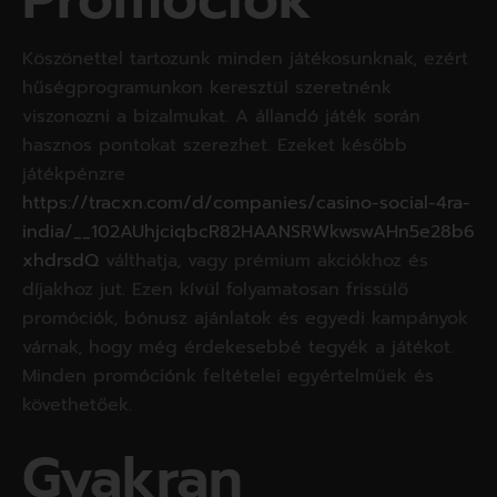
Köszönettel tartozunk minden játékosunknak, ezért
hűségprogramunkon keresztül szeretnénk
viszonozni a bizalmukat. A állandó játék során
hasznos pontokat szerezhet. Ezeket később
játékpénzre
https://tracxn.com/d/companies/casino-social-4ra-
india/__102AUhjciqbcR82HAANSRWkwswAHn5e28b6-
xhdrsdQ
válthatja, vagy prémium akciókhoz és
díjakhoz jut. Ezen kívül folyamatosan frissülő
promóciók, bónusz ajánlatok és egyedi kampányok
várnak, hogy még érdekesebbé tegyék a játékot.
Minden promóciónk feltételei egyértelműek és
követhetőek.
Gyakran