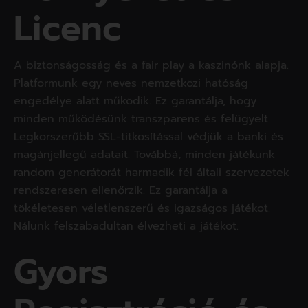
Licenc
A biztonságosság és a fair play a kaszinónk alapja.
Platformunk egy neves nemzetközi hatóság
engedélye alatt működik. Ez garantálja, hogy
minden működésünk transzparens és felügyelt.
Legkorszerűbb SSL-titkosítással védjük a banki és
magánjellegű adatait. Továbbá, minden játékunk
random generátorát harmadik fél általi szervezetek
rendszeresen ellenőrzik. Ez garantálja a
tökéletesen véletlenszerű és igazságos játékot.
Nálunk felszabadultan élvezheti a játékot.
Gyors