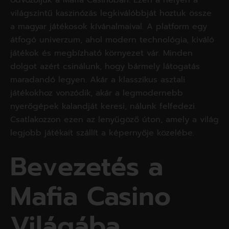
Üdvözöljük a Mafia Casinoban. Ezen a helyen a
világszintű kaszinózás legkiválóbbját hoztuk össze
a magyar játékosok kívánalmaival. A platform egy
átfogó univerzum, ahol modern technológia, kiváló
játékok és megbízható környezet vár. Minden
dolgot azért csinálunk, hogy bármely látogatás
maradandó legyen. Akár a klasszikus asztali
játékokhoz vonzódik, akár a legmodernebb
nyerőgépek kalandját keresi, nálunk felfedezi.
Csatlakozzon ezen az lenyűgöző úton, amely a világ
legjobb játékait szállít a képernyője közelébe.
Bevezetés a
Mafia Casino
Világába