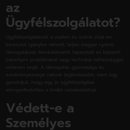
az
Ügyfélszolgálatot?
Ügyfélszolgálatunk e-mailen és online chat-en
keresztül igénybe vehető, teljes magyar nyelvű
támogatással. Munkatársaink tapasztalt és képzett,
bármilyen problémával vagy technikai nehézséggel
szívesen segít. A támogatás gyorsasága és
eredményessége nálunk legfontosabb, mert úgy
gondoljuk, hogy egy jó ügyfélszolgálat
elengedhetetlen a kiváló szórakozáshoz.
Védett-e a
Személyes