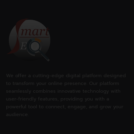
We offer a cutting-edge digital platform designed
to transform your online presence. Our platform
seamlessly combines innovative technology with
user-friendly features, providing you with a
powerful tool to connect, engage, and grow your
audience.