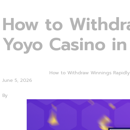
How to Withdr
Yoyo Casino in
Home
Uncategorized
How to Withdraw Winnings Rapidly
June 5, 2026
0 Comments
By
admin