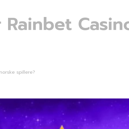
r Rainbet Casin
norske spillere?