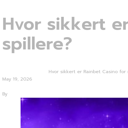
Hvor sikkert e
spillere?
Home
Uncategorized
Hvor sikkert er Rainbet Casino for 
May 19, 2026
0 Comments
By
admin