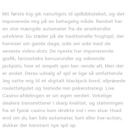
Mit første kig gik naturligvis til spilbiblioteket, og det
imponerede mig på en behagelig måde. Rainbet har
en stor mængde automater fra de anerkendte
udviklere. Du støder på de traditionelle frugtspil, der
henviser om gamle dage, side om side med de
seneste video-slots. De nyeste har imponerende
grafik, fantastiske bonusrunder og voksende
jackpots, hvor et simpelt spin kan vende alt. Men der
er andet. Deres udvalg af spil er lige så omfattende.
Jeg satte mig til et digitalt blackjack-bord, afprøvede
roulettehjulet og testede min pokerstrategi. Live
Casino-afdelingen er sin egen verden. Virkelige
dealere transmitterer i skarp kvalitet, og stemningen
fra et fysisk casino kom direkte ind i min stue. Hvad
end om du kan lide automater, kort eller live-action,
dukker der konstant nye spil op.