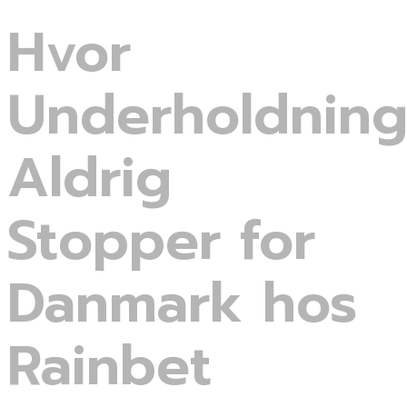
Hvor
Underholdnin
Aldrig
Stopper for
Danmark hos
Rainbet