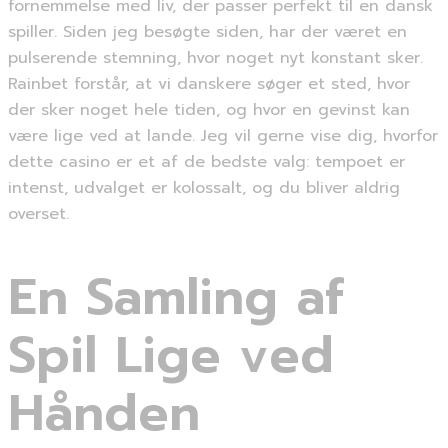
fornemmelse med liv, der passer perfekt til en dansk
spiller. Siden jeg besøgte siden, har der været en
pulserende stemning, hvor noget nyt konstant sker.
Rainbet forstår, at vi danskere søger et sted, hvor
der sker noget hele tiden, og hvor en gevinst kan
være lige ved at lande. Jeg vil gerne vise dig, hvorfor
dette casino er et af de bedste valg: tempoet er
intenst, udvalget er kolossalt, og du bliver aldrig
overset.
En Samling af
Spil Lige ved
Hånden