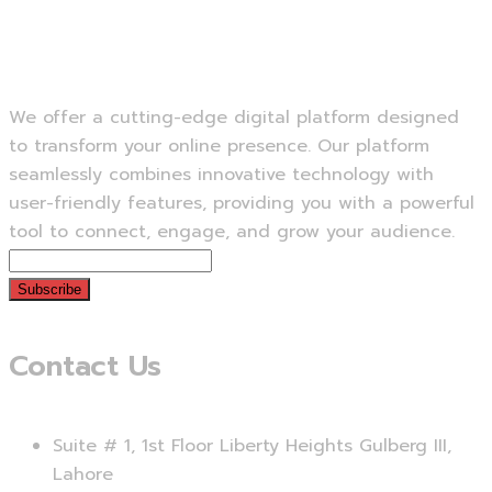
Next Service
We offer a cutting-edge digital platform designed
to transform your online presence. Our platform
seamlessly combines innovative technology with
user-friendly features, providing you with a powerful
tool to connect, engage, and grow your audience.
Subscribe
Contact Us
Suite # 1, 1st Floor Liberty Heights Gulberg III,
Lahore