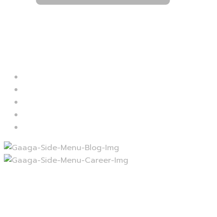
Blog
Career
Contact
Services
Projects