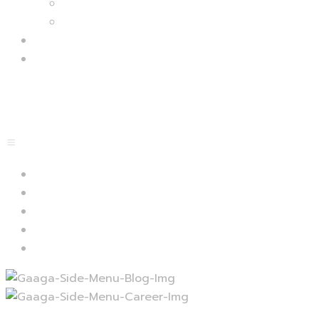
Photography
Brand Logo
Blog
Contact Us
Menu
Lets start
Blog
Career
Contact
Services
Projects