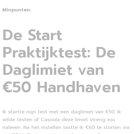
Minpunten:
De Start
Praktijktest: De
Daglimiet van
€50 Handhaven
Ik startte mijn test met een daglimiet van €50. Ik
wilde testen of Casoola deze limiet streng zou
naleven. Na het instellen testte ik €60 te storten via