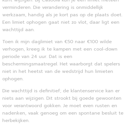
kunt wijzigen. Bij Casoola kun je een limiet meteen
verminderen. Die verandering is onmiddellijk
werkzaam, handig als je kort pas op de plaats doet.
Een limiet ophogen gaat niet zo vlot, daar ligt een
wachttijd aan.
Toen ik mijn daglimiet van €50 naar €100 wilde
verhogen, kreeg ik te kampen met een cool-down
periode van 24 uur. Dat is een
beschermingsmaatregel. Het waarborgt dat spelers
niet in het heetst van de wedstrijd hun limieten
ophogen.
Die wachttijd is definitief; de klantenservice kan er
niets aan wijzigen. Dit strookt bij goede gewoonten
voor verantwoord gokken. Je moet even rusten en
nadenken, vaak genoeg om een spontane besluit te
herbekijken.