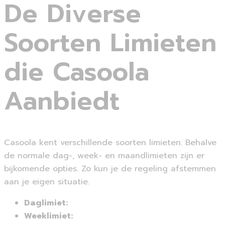
De Diverse
Soorten Limieten
die Casoola
Aanbiedt
Casoola kent verschillende soorten limieten. Behalve
de normale dag-, week- en maandlimieten zijn er
bijkomende opties. Zo kun je de regeling afstemmen
aan je eigen situatie.
Daglimiet:
Weeklimiet: