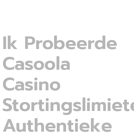
Ik Probeerde
Casoola
Casino
Stortingslimiet
Authentieke