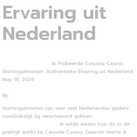
Ervaring uit
Nederland
Home
Uncategorized
Ik Probeerde Casoola Casino
Stortingslimieten: Authentieke Ervaring uit Nederland
May 18, 2026
0 Comments
By
admin
Stortingslimieten zijn voor veel Nederlandse spelers
noodzakelijk bij verantwoord gokken,
https://casoolaa.co.nl/
. Ik wilde weten hoe dit in de
praktijk werkt bij Casoola Casino. Daarom testte ik