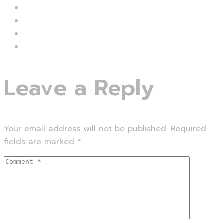
Leave a Reply
Your email address will not be published.
Required
fields are marked
*