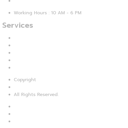
support@smartseo.pk
Working Hours : 10 AM - 6 PM
Services
Branding & Identity
Web Design & Development
Mobile App Development
UI & UX Designing
Digital Marketing
Copyright
© SMART SEO
All Rights Reserved.