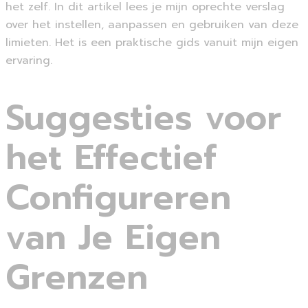
het zelf. In dit artikel lees je mijn oprechte verslag
over het instellen, aanpassen en gebruiken van deze
limieten. Het is een praktische gids vanuit mijn eigen
ervaring.
Suggesties voor
het Effectief
Configureren
van Je Eigen
Grenzen