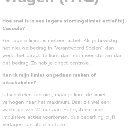
Hoe snel is is een lagere stortingslimiet actief bij
Casoola?
Een lagere limiet is meteen actief. Als je bevestigt
het nieuwe bedrag in ‘Verantwoord Spelen’, dan
werkt het direct. Je kunt dan niet meer storten dan
dat bedrag. Zo heb je direct controle.
Kan ik mijn limiet ongedaan maken of
uitschakelen?
Uitschakelen kan niet, maar je kunt de limiet
verhogen naar het maximum. Daar zit wel een
wachttijd van 24 uur aan. Het systeem moet
impulsieve acties voorkomen, dus beperking blijft.
Verlagen kan altijd meteen.