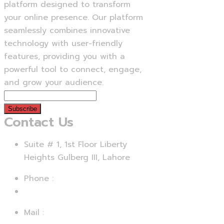
platform designed to transform
your online presence. Our platform
seamlessly combines innovative
technology with user-friendly
features, providing you with a
powerful tool to connect, engage,
and grow your audience.
Subscribe
Contact Us
Suite # 1, 1st Floor Liberty
Heights Gulberg III, Lahore
Phone :
+92 312 4729067
Mail :