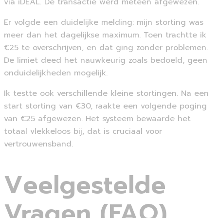
via iDEAL. De transactie werd meteen afgewezen.
Er volgde een duidelijke melding: mijn storting was
meer dan het dagelijkse maximum. Toen trachtte ik
€25 te overschrijven, en dat ging zonder problemen.
De limiet deed het nauwkeurig zoals bedoeld, geen
onduidelijkheden mogelijk.
Ik testte ook verschillende kleine stortingen. Na een
start storting van €30, raakte een volgende poging
van €25 afgewezen. Het systeem bewaarde het
totaal vlekkeloos bij, dat is cruciaal voor
vertrouwensband.
Veelgestelde
Vragen (FAQ)