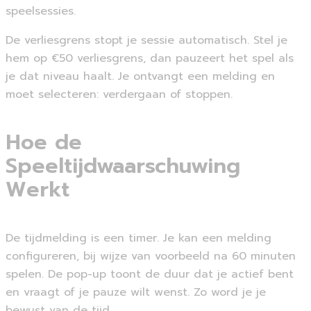
speelsessies.
De verliesgrens stopt je sessie automatisch. Stel je
hem op €50 verliesgrens, dan pauzeert het spel als
je dat niveau haalt. Je ontvangt een melding en
moet selecteren: verdergaan of stoppen.
Hoe de
Speeltijdwaarschuwing
Werkt
De tijdmelding is een timer. Je kan een melding
configureren, bij wijze van voorbeeld na 60 minuten
spelen. De pop-up toont de duur dat je actief bent
en vraagt of je pauze wilt wenst. Zo word je je
bewust van de tijd.