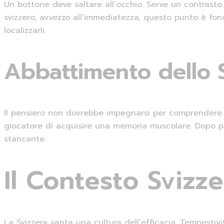
Un bottone deve saltare all’occhio. Serve un contrasto 
svizzero, avvezzo all’immediatezza, questo punto è fond
localizzarli.
Abbattimento dello 
Il pensiero non dovrebbe impegnarsi per comprendere 
giocatore di acquisire una memoria muscolare. Dopo po
stancante.
Il Contesto Svizz
La Svizzera vanta una cultura dell’efficacia. Tempestivit