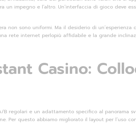
tra un impegno e l’altro. Un’interfaccia di gioco deve 
zzera non sono uniformi. Ma il desiderio di un’esperienz
 una rete internet perlopiù affidabile e la grande inclin
nstant Casino: Col
t A/B regolari e un adattamento specifico al panorama svi
ne. Per questo abbiamo migliorato il layout per l’uso co