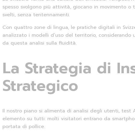
spesso svolgono più attività, giocano in movimento o 
svelti, senza tentennamenti.
Con quattro zone di lingua, le pratiche digitali in Svi
analizzato i modelli d’uso del territorio, considerando
da questa analisi sulla fluidità.
La Strategia di I
Strategico
Il nostro piano si alimenta di analisi degli utenti, tes
elemento su tutti: molti visitatori entrano da smartpho
portata di pollice.