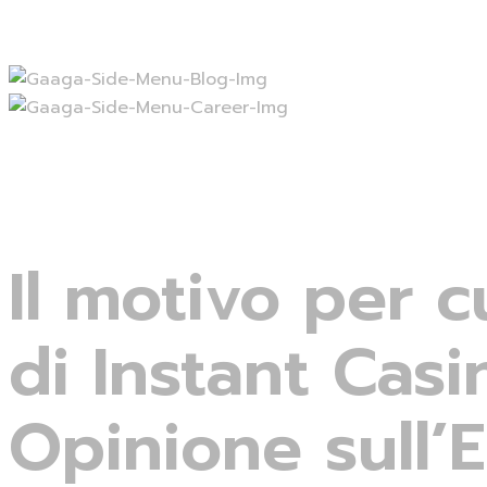
Services
Projects
Il motivo per c
di Instant Casi
Opinione sull’