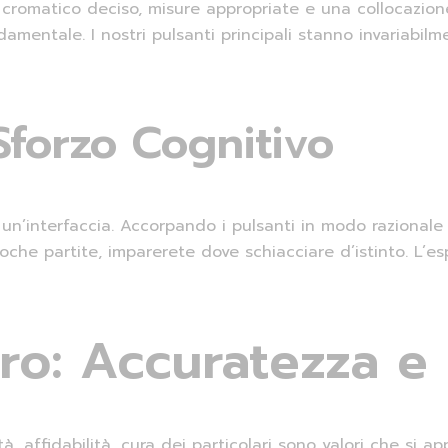
cromatico deciso, misure appropriate e una collocazione 
amentale. I nostri pulsanti principali stanno invariabil
Sforzo Cognitivo
un’interfaccia. Accorpando i pulsanti in modo raziona
che partite, imparerete dove schiacciare d’istinto. L’e
ero: Accuratezza e
à, affidabilità, cura dei particolari sono valori che si ap