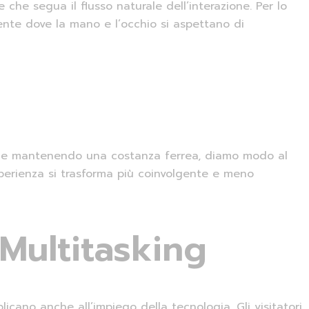
che segua il flusso naturale dell’interazione. Per lo
mente dove la mano e l’occhio si aspettano di
le e mantenendo una costanza ferrea, diamo modo al
sperienza si trasforma più coinvolgente e meno
 Multitasking
plicano anche all’impiego della tecnologia. Gli visitatori