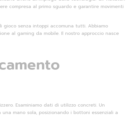
essere compresa al primo sguardo e garantire movimenti
a di gioco senza intoppi accomuna tutti. Abbiamo
azione al gaming da mobile. Il nostro approccio nasce
locamento
zzero. Esaminiamo dati di utilizzo concreti. Un
n una mano sola, posizionando i bottoni essenziali a