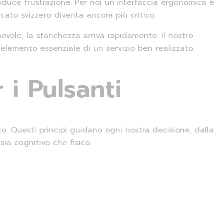
oduce frustrazione. Per noi un’interfaccia ergonomica è
ato svizzero diventa ancora più critico.
vole, la stanchezza arriva rapidamente. Il nostro
 elemento essenziale di un servizio ben realizzato.
i Pulsanti
. Questi principi guidano ogni nostra decisione, dalla
sia cognitivo che fisico.