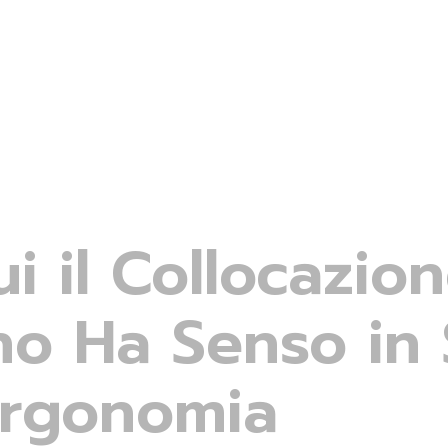
ui il Collocazio
no Ha Senso in 
Ergonomia