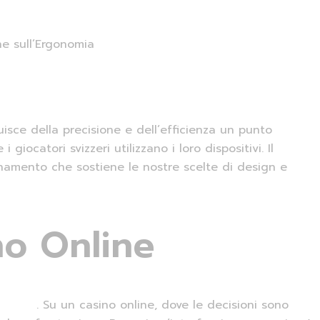
ne sull’Ergonomia
uisce della precisione e dell’efficienza un punto
iocatori svizzeri utilizzano i loro dispositivi. Il
agionamento che sostiene le nostre scelte di design e
no Online
/it-ch/
. Su un casino online, dove le decisioni sono