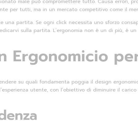
izionato male può compromettere tutto. Causa errori, pr
te per tutti, ma in un mercato competitivo come il merc
una partita. Se ogni click necessita uno sforzo consape
edicarvi sulla partita. L’ergonomia non è un di più, è un
n Ergonomicio per 
rendere su quali fondamenta poggia il design ergonomico
’esperienza utente, con l’obiettivo di diminuire il carico 
idenza