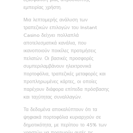
εμπειρίας χρήστη.
Μια λεπτομερής ανάλυση των
τραπεζικών επιλογών του Instant
Casino δείχνει πολλαπλά
αποτελεσματικά κανάλια, που
ικανοποιούν ποικίλες προτιμήσεις
πελατών. Οι βασικές προσφορές
συμπεριλαμβάνουν ηλεκτρονικά
πορτοφόλια, τραπεζικές μεταφορές και
προπληρωμένες κάρτες, οι οποίες
παρέχουν διάφορα επίπεδα πρόσβασης
και ταχύτητας συναλλαγών.
Τα δεδομένα αποκαλύπτουν ότι τα
ψηφιακά πορτοφόλια κυριαρχούν σε
δημοτικότητα, με περίπου το 45% των
χρηστών να προτιμούν αυτές τις