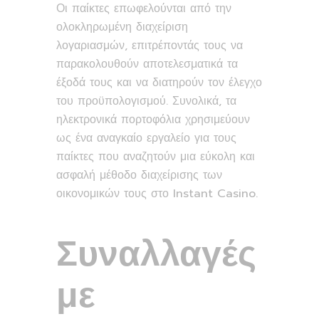
Οι παίκτες επωφελούνται από την
ολοκληρωμένη διαχείριση
λογαριασμών, επιτρέποντάς τους να
παρακολουθούν αποτελεσματικά τα
έξοδά τους και να διατηρούν τον έλεγχο
του προϋπολογισμού. Συνολικά, τα
ηλεκτρονικά πορτοφόλια χρησιμεύουν
ως ένα αναγκαίο εργαλείο για τους
παίκτες που αναζητούν μια εύκολη και
ασφαλή μέθοδο διαχείρισης των
οικονομικών τους στο Instant Casino.
Συναλλαγές
με