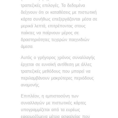
τραπεζικές επιλογές. Τα δεδομένα
δείχνουν ότι οι καταθέσεις με πιστωτική
κάρτα συνήθως επεξεργάζονται μέσα σε
μερικά λεπτά, επιτρέποντας στους
παίκτες να παίρνουν μέρος σε
δραστηριότητες τυχερών παιχνιδιών
άμεσα.
Αυτός ο γρήγορος χρόνος συναλλαγής
έρχεται σε ευνοϊκή αντίθεση με άλλες
τραπεζικές μεθόδους που μπορεί να
περιλαμβάνουν μακρύτερες περιόδους
αναμονής.
Επιπλέον, η εμπιστοσύνη των
συναλλαγών με πιστωτικές κάρτες
υπογραμμίζεται από τα ευρέως
εφαρμοζόμενα μέτρα ασφαλείας που