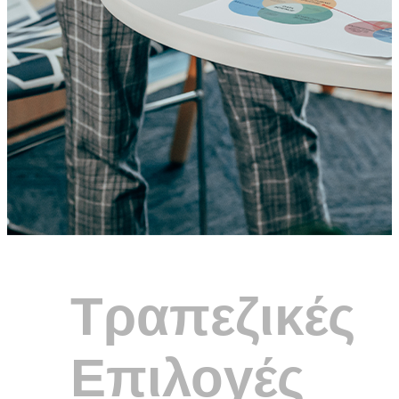
Τραπεζικές
Επιλογές