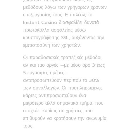
μεθόδους λόγω των γρήγορων χρόνων
επεξεργασίας τους. Επιπλέον, το
Instant Casino διασφαλίζει δυνατά
πρωτόκολλα ασφαλείας μέσω
κρυπτογράφησης SSL, αυξάνοντας την
εμπιστοσύνη των χρηστών.
Οι παραδοσιακές τραπεζικές μέθοδοι,
αν και πιο αργές —με μέσο όρο 3 έως
5 εργάσιμες ημέρες—
αντιπροσωπεύουν περίπου το 30%
των συναλλαγών. Οι προπληρωμένες
κάρτες αντιπροσωπεύουν ένα
μικρότερο αλλά σημαντικό τμήμα, που
στοχεύει κυρίως σε χρήστες που
επιθυμούν να κρατήσουν την ανωνυμία
τους.