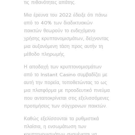
τις πιθανότητες απάτης.
Μια έρευνα του 2022 έδειξε ότι πάνω
από το 40% των διαδικτυακών
παικτών θεωρούν το ενδεχόμενο
χρήσης κρυπτονομισμάτων, δείχνοντας
μια αυξανόμενη τάση προς αυτήν τη
μέθοδο πληρωμής.
Η αποδοχή των κρυπτονομισμάτων
από το Instant Casino συμβαδίζει με
αυτή την πορεία, τοποθετώντας το ως
μια πλατφόρμα με προοδευτικό πνεύμα
που ανταποκρίνεται στις εξελισσόμενες
προτιμήσεις των σύγχρονων παικτών.
Καθώς εξελίσσονται τα ρυθμιστικά
πλαίσια, η ενσωμάτωση των
κρυπτονομισμάτων αναμένεται να