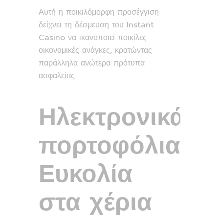
Αυτή η ποικιλόμορφη προσέγγιση
δείχνει τη δέσμευση του Instant
Casino να ικανοποιεί ποικίλες
οικονομικές ανάγκες, κρατώντας
παράλληλα ανώτερα πρότυπα
ασφαλείας.
Ηλεκτρονικά
πορτοφόλια:
Ευκολία
στα χέρια