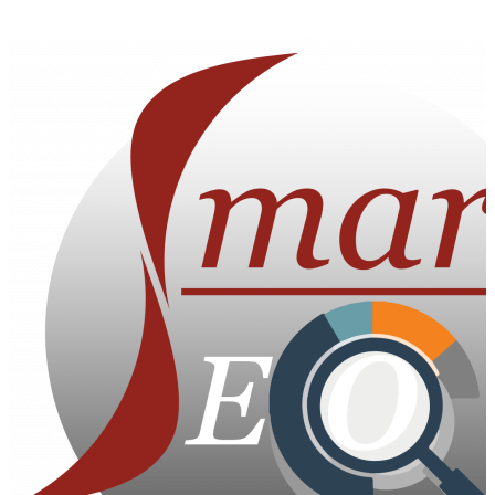
Skip to content