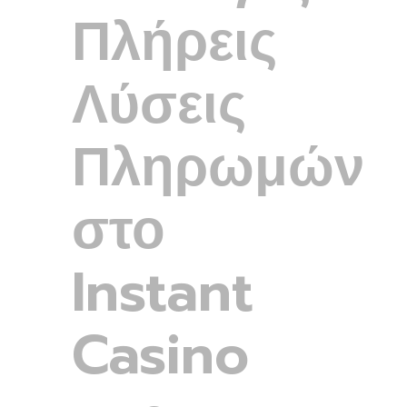
Πλήρεις
Λύσεις
Πληρωμών
στο
Instant
Casino