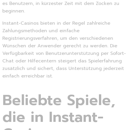
es Benutzern, in kürzester Zeit mit dem Zocken zu
beginnen.
Instant-Casinos bieten in der Regel zahlreiche
Zahlungsmethoden und einfache
Registrierungsverfahren, um den verschiedenen
Wünschen der Anwender gerecht zu werden. Die
Verfügbarkeit von Benutzerunterstützung per Sofort-
Chat oder Hilfecentern steigert das Spielerfahrung
zusätzlich und sichert, dass Unterstützung jederzeit
einfach erreichbar ist.
Beliebte Spiele,
die in Instant-