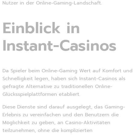
Nutzer in der Online-Gaming-Landschaft.
Einblick in
Instant-Casinos
Da Spieler beim Online-Gaming Wert auf Komfort und
Schnelligkeit legen, haben sich Instant-Casinos als
gefragte Alternative zu traditionellen Online-
Glücksspielplattformen etabliert.
Diese Dienste sind darauf ausgelegt, das Gaming-
Erlebnis zu vereinfachen und den Benutzern die
Möglichkeit zu geben, an Casino-Aktivitäten
teilzunehmen, ohne die komplizierten