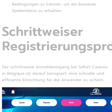
Bedingungen zu kennen, um ein besseres
Spielerlebnis zu erhalten.
Schrittweiser
Registrierungspr
Der schrittweise Anmeldevorgang bei Sofort-Casinos
in Belgique ist darauf konzipiert, eine schnelle und
effiziente Einrichtung für die Anwender zu sichern.