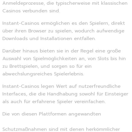
Anmeldeprozesse, die typischerweise mit klassischen
Casinos verbunden sind.
Instant-Casinos ermöglichen es den Spielern, direkt
über ihren Browser zu spielen, wodurch aufwendige
Downloads und Installationen entfallen.
Darüber hinaus bieten sie in der Regel eine große
Auswahl von Spielmöglichkeiten an, von Slots bis hin
zu Brettspielen, und sorgen so für ein
abwechslungsreiches Spielerlebnis.
Instant-Casinos legen Wert auf nutzerfreundliche
Interfaces, die die Handhabung sowohl für Einsteiger
als auch für erfahrene Spieler vereinfachen.
Die von diesen Plattformen angewandten
https://www.wikidata.org/wiki/Q131380306
Schutzmaßnahmen sind mit denen herkömmlicher