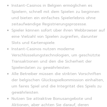
Instant-Casinos in Belgien ermöglichen es
Spielern, schnell mit dem Spielen zu beginnen
und bieten ein einfaches Spielerlebnis ohne
zeitaufwändige Registrierungsprozesse.
Spieler können sofort über ihren Webbrowser auf
eine Vielzahl von Spielen zugreifen, darunter
Slots und Kartenspiele.
Instant-Casinos nutzen moderne
Verschlüsselungstechnologien, um geschützte
Transaktionen und den die Sicherheit der
Spielerdaten zu gewährleisten.
Alle Betreiber müssen die strikten Vorschriften
der belgischen Glücksspielkommission einhalten,
um faires Spiel und die Integrität des Spiels zu
gewährleisten.
Nutzen Sie attraktive Bonusangebote und
Aktionen, aber achten Sie darauf, deren