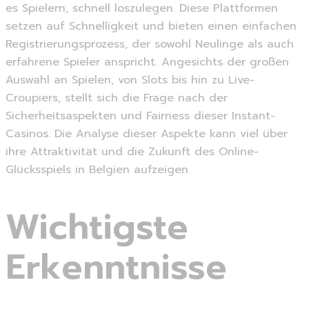
es Spielern, schnell loszulegen. Diese Plattformen
setzen auf Schnelligkeit und bieten einen einfachen
Registrierungsprozess, der sowohl Neulinge als auch
erfahrene Spieler anspricht. Angesichts der großen
Auswahl an Spielen, von Slots bis hin zu Live-
Croupiers, stellt sich die Frage nach der
Sicherheitsaspekten und Fairness dieser Instant-
Casinos. Die Analyse dieser Aspekte kann viel über
ihre Attraktivität und die Zukunft des Online-
Glücksspiels in Belgien aufzeigen.
Wichtigste
Erkenntnisse