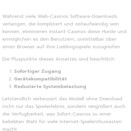
Während viele Web-Casinos Software-Downloads
verlangen, die kompliziert und zeitaufwändig sein
können, eliminieren Instant-Casinos diese Hürde und
ermöglichen es den Benutzern, unmittelbar über
einen Browser auf ihre Lieblingsspiele zuzugreifen.
Die Pluspunkte dieses Ansatzes sind beachtlich:
Sofortiger Zugang
Gerätekompatibilität
Reduzierte Systembelastung
Letztendlich verbessert das Modell ohne Download
nicht nur das Spielerlebnis, sondern vergrößert auch
die Verfügbarkeit, was Sofort-Casinos zu einer
beliebten Wahl für viele Internet-Spielenthusiasten
macht.