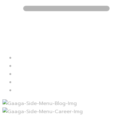
Blog
Career
Contact
Services
Projects