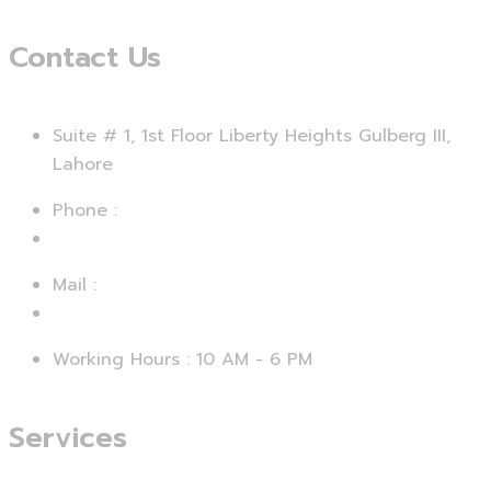
Contact Us
Suite # 1, 1st Floor Liberty Heights Gulberg III,
Lahore
Phone :
+92 312 4729067
Mail :
support@smartseo.pk
Working Hours : 10 AM - 6 PM
Services