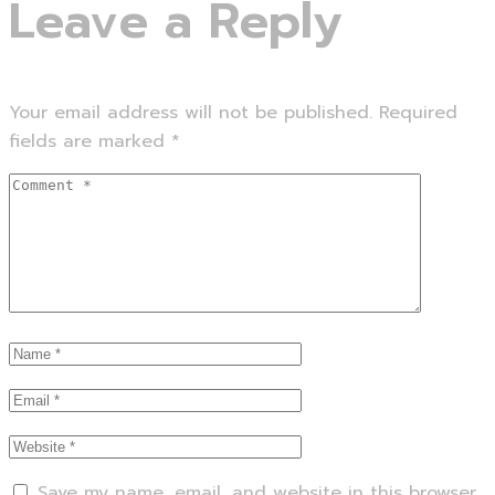
Leave a Reply
Your email address will not be published.
Required
fields are marked
*
Save my name, email, and website in this browser