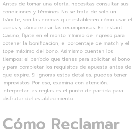
Antes de tomar una oferta, necesitas consultar sus
condiciones y términos. No se trata de solo un
trámite, son las normas que establecen cómo usar el
bonus y cómo retirar las recompensas. En Instant
Casino, fíjate en el monto mínimo de ingreso para
obtener la bonificación, el porcentaje de match y el
tope máximo del bono. Asimismo cuentan los
tiempos: el período que tienes para solicitar el bono
y para completar los requisitos de apuesta antes de
que expire. Si ignoras estos detalles, puedes tener
imprevistos. Por eso, examina con atención.
Interpretar las reglas es el punto de partida para
disfrutar del establecimiento.
Cómo Reclamar