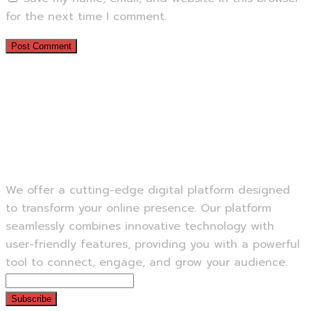
for the next time I comment.
Previous Service
Next Service
We offer a cutting-edge digital platform designed
to transform your online presence. Our platform
seamlessly combines innovative technology with
user-friendly features, providing you with a powerful
tool to connect, engage, and grow your audience.
Subscribe