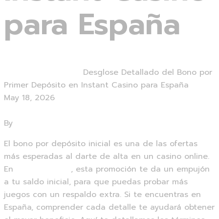
para España
Home
Uncategorized
Desglose Detallado del Bono por
Primer Depósito en Instant Casino para España
May 18, 2026
0 Comments
By
admin
El bono por depósito inicial es una de las ofertas
más esperadas al darte de alta en un casino online.
En
instant casino
, esta promoción te da un empujón
a tu saldo inicial, para que puedas probar más
juegos con un respaldo extra. Si te encuentras en
España, comprender cada detalle te ayudará obtener