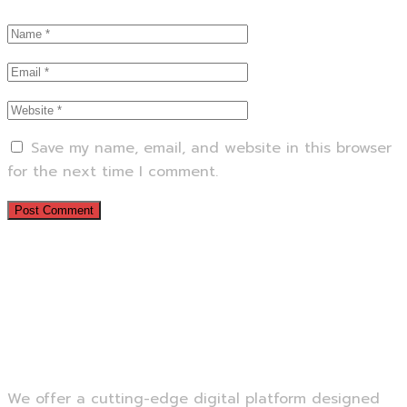
Save my name, email, and website in this browser
for the next time I comment.
Previous Service
Next Service
We offer a cutting-edge digital platform designed