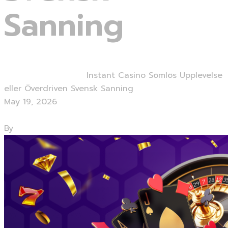
Sanning
Home
Uncategorized
Instant Casino Sömlös Upplevelse
eller Överdriven Svensk Sanning
May 19, 2026
0 Comments
By
admin