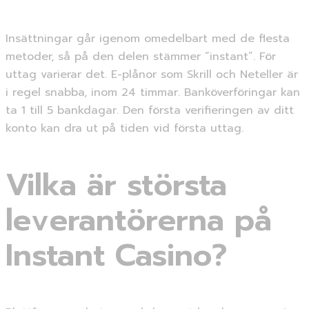
Insättningar går igenom omedelbart med de flesta
metoder, så på den delen stämmer “instant”. För
uttag varierar det. E-plånor som Skrill och Neteller är
i regel snabba, inom 24 timmar. Banköverföringar kan
ta 1 till 5 bankdagar. Den första verifieringen av ditt
konto kan dra ut på tiden vid första uttag.
Vilka är största
leverantörerna på
Instant Casino?