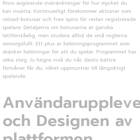
finns avgörande inskränkningar för hur mycket du
kan insätta. Kontinuerligt förekommer aktioner som
reload-bonusar och free spins för redan registrerade
spelare. Detaljerna om bonusarna är ganska
lättförståelig, men studera alltid de små reglerna
omsorgsfullt. Ett plus är belöningsprogrammet som
skänker belöningar för att du spelar. Programmet har
olika steg. Ju högre nivå du når, desto bättre
förmåner får du, vilket uppmuntrar till långsiktigt
spelande.
Användaruppleve
och Designen av
plattformen