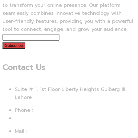
to transform your online presence. Our platform
seamlessly combines innovative technology with
user-friendly features, providing you with a powerful
tool to connect, engage, and grow your audience.
Subscribe
Contact Us
Suite # 1, 1st Floor Liberty Heights Gulberg III,
Lahore
Phone :
+92 312 4729067
Mail :