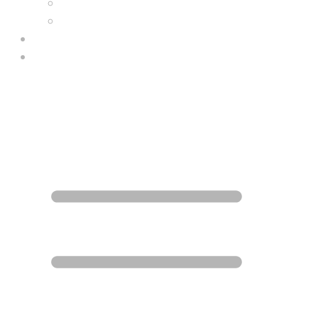
Photography
Brand Logo
Blog
Contact Us
Menu
Lets start