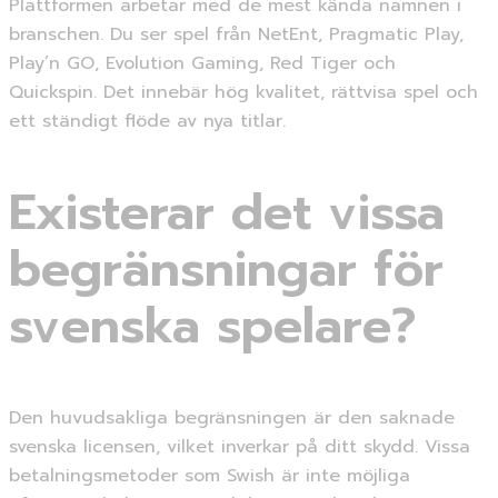
Plattformen arbetar med de mest kända namnen i
branschen. Du ser spel från NetEnt, Pragmatic Play,
Play’n GO, Evolution Gaming, Red Tiger och
Quickspin. Det innebär hög kvalitet, rättvisa spel och
ett ständigt flöde av nya titlar.
Existerar det vissa
begränsningar för
svenska spelare?
Den huvudsakliga begränsningen är den saknade
svenska licensen, vilket inverkar på ditt skydd. Vissa
betalningsmetoder som Swish är inte möjliga