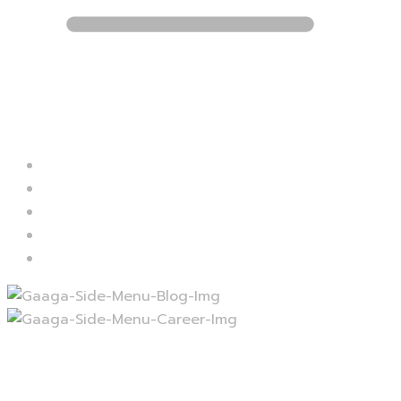
Blog
Career
Contact
Services
Projects