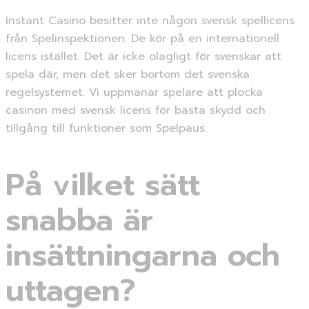
Instant Casino besitter inte någon svensk spellicens
från Spelinspektionen. De kör på en internationell
licens istället. Det är icke olagligt för svenskar att
spela där, men det sker bortom det svenska
regelsystemet. Vi uppmanar spelare att plocka
casinon med svensk licens för bästa skydd och
tillgång till funktioner som Spelpaus.
På vilket sätt
snabba är
insättningarna och
uttagen?