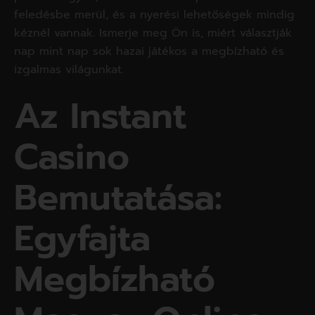
feledésbe merül, és a nyerési lehetőségek mindig
kéznél vannak. Ismerje meg Ön is, miért választják
nap mint nap sok hazai játékos a megbízható és
izgalmas világunkat.
Az Instant
Casino
Bemutatása:
Egyfajta
Megbízható