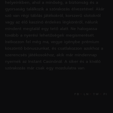
helyeinkben, ahol a minőség, a biztonság és a
gyorsaság találkozik a szórakozás élvezetével. Akár
szó van régi táblás játékokról, korszerű slotokról
vagy az élő kaszinó érdekes légköréről, nálunk
mindent megtalál egy tető alatt. Ne halogassa
tovább a nyerési lehetőségek megismerését.
Iratkozzon fel még ma, vegye igénybe prémium
köszöntő bónuszunkat, és csatlakozzon azokhoz a
szerencsés játékosokhoz, akik már mindennap
nyernek az Instant Casinónál. A siker és a kiváló
szórakozás már csak egy mozdulatra van.