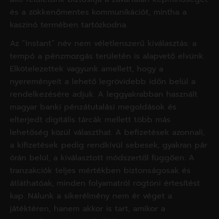
és a zökkenőmentes kommunikációt, mintha a
kaszinó termében tartózkodna.
Az “Instant” név nem véletlenszerű kiválasztás: a
tempó a pénzmozgás területén is alapvető elvünk.
Elkötelezettek vagyunk amellett, hogy a
nyereményeit a lehető legrövidebb időn belül a
rendelkezésére adjuk. A leggyakrabban használt
magyar banki pénzátutalási megoldások és
elterjedt digitális tárcák mellett több más
lehetőség közül választhat. A befizetések azonnali,
a kifizetések pedig rendkívül sebesek, gyakran pár
órán belül, a kiválasztott módszertől függően. A
tranzakciók teljes mértékben biztonságosak és
átláthatóak, minden folyamatról rögtöni értesítést
kap. Nálunk a sikerélmény nem ér véget a
játéktéren, hanem akkor is tart, amikor a