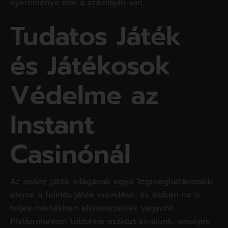
nyereménye már a számláján van.
Tudatos Játék
és Játékosok
Védelme az
Instant
Casinónál
Az online játék világának egyik legmeghatározóbb
eleme a felelős játék művelése, és ebben mi is
teljes mértékben elkötelezettek vagyunk.
Platformunkon többféle eszközt kínálunk, amelyek