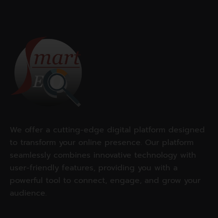
We offer a cutting-edge digital platform designed
to transform your online presence. Our platform
seamlessly combines innovative technology with
user-friendly features, providing you with a
powerful tool to connect, engage, and grow your
audience.