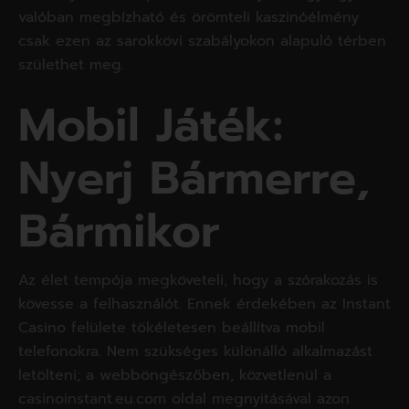
valóban megbízható és örömteli kaszinóélmény
csak ezen az sarokkövi szabályokon alapuló térben
születhet meg.
Mobil Játék:
Nyerj Bármerre,
Bármikor
Az élet tempója megköveteli, hogy a szórakozás is
kövesse a felhasználót. Ennek érdekében az Instant
Casino felülete tökéletesen beállítva mobil
telefonokra. Nem szükséges különálló alkalmazást
letölteni; a webböngészőben, közvetlenül a
casinoinstant.eu.com oldal megnyitásával azon