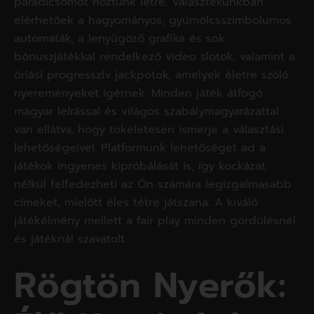
paradicsomot hoztunk létre. Választékunkban
elérhetőek a hagyományos, gyümölcsszimbolumos
automaták, a lenyűgöző grafika és sok
bónuszjátékkal rendelkező video slotok, valamint a
óriási progresszív jackpotok, amelyek életre szóló
nyereményeket ígérnek. Minden játék átfogó
magyar leírással és világos szabálymagyarázattal
van ellátva, hogy tökéletesen ismerje a választási
lehetőségeivel. Platformunk lehetőséget ad a
játékok ingyenes kipróbálását is, így kockázat
nélkül felfedezheti az Ön számára legizgalmasabb
címeket, mielőtt éles tétre játszana. A kiváló
játékélmény mellett a fair play minden gördülésnél
és játéknál szavatolt.
Rögtön Nyerők: