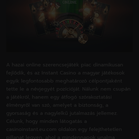
A hazai online szerencsejáték piac dinamikusan
fejlődik, és az Instant Casino a magyar játékosok
egyik legfontosabb meghatározó célpontjaként
tette le a névjegyét pozícióját. Nálunk nem csupán
a játékról, hanem egy átfogó szórakoztatási
élményről van szó, amelyet a biztonság, a
gyorsaság és a nagylelkű jutalmazás jellemez.
Célunk, hogy minden látogatás a
casinoinstant.eu.com oldalon egy felejthetetlen
pillanat legyen, ahol a mindennapok unalma