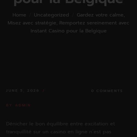
Home
Uncategorized
Gardez votre calme,
Misez avec stratégie, Remportez sereinement avec
Instant Casino pour la Belgique
JUNE 5, 2026
0 COMMENTS
BY
ADMIN
Dénicher le bon équilibre entre excitation et
tranquillité sur un casino en ligne n’est pas