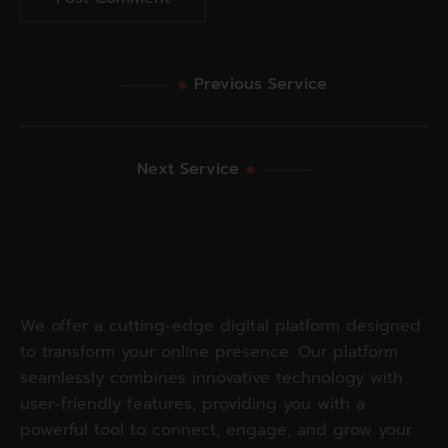
Previous Service
Next Service
We offer a cutting-edge digital platform designed
to transform your online presence. Our platform
seamlessly combines innovative technology with
user-friendly features, providing you with a
powerful tool to connect, engage, and grow your