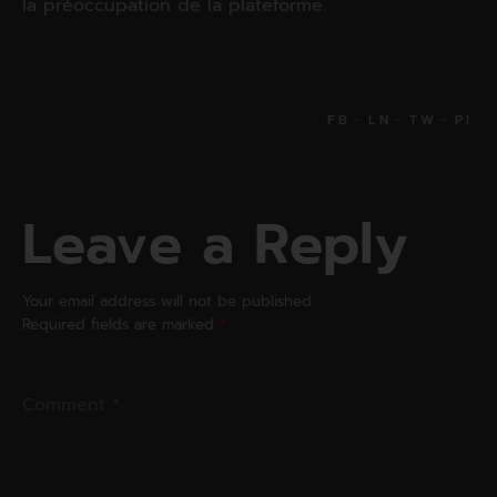
la préoccupation de la plateforme.
Leave a Reply
Your email address will not be published.
Required fields are marked
*