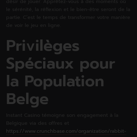
désir de jouer. Apprêtez-vous à des moments où
le sérénité, la réflexion et le bien-être seront de la
partie. C’est le temps de transformer votre manière
de voir le jeu en ligne.
Privilèges
Spéciaux pour
la Population
Belge
Instant Casino témoigne son engagement à la
Belgique via des offres et
https://www.crunchbase.com/organization/rabbit-