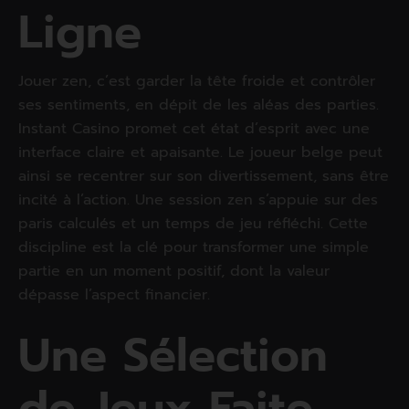
Ligne
Jouer zen, c’est garder la tête froide et contrôler
ses sentiments, en dépit de les aléas des parties.
Instant Casino promet cet état d’esprit avec une
interface claire et apaisante. Le joueur belge peut
ainsi se recentrer sur son divertissement, sans être
incité à l’action. Une session zen s’appuie sur des
paris calculés et un temps de jeu réfléchi. Cette
discipline est la clé pour transformer une simple
partie en un moment positif, dont la valeur
dépasse l’aspect financier.
Une Sélection
de Jeux Faite