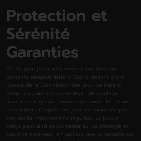
Protection et
Sérénité
Garanties
On ne peut jouer sereinement que dans un
contexte sécurisé. Instant Casino détient d’une
licence de la Commission des Jeux de Hasard
Belge, assurant son cadre légal. Un cryptage
avancé protège vos données personnelles et vos
transactions. L’équité des jeux est examinée par
des audits indépendants réguliers. Le joueur
belge peut ainsi se consacrer sur sa stratégie et
son divertissement, en sachant que sa sécurité est