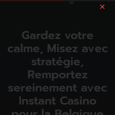
Gardez votre
calme, Misez avec
stratégie,
Remportez
sereinement avec
Instant Casino
pour la Belgique