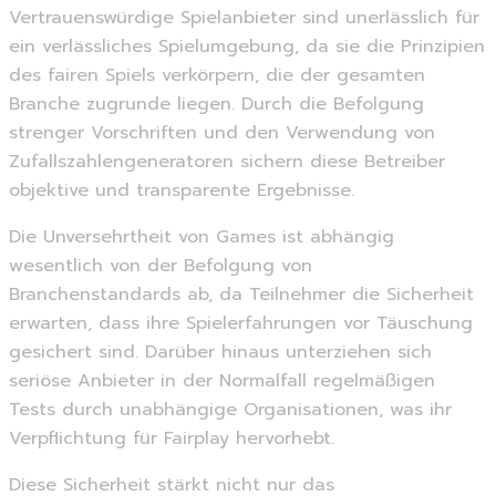
Vertrauenswürdige Spielanbieter sind unerlässlich für
ein verlässliches Spielumgebung, da sie die Prinzipien
des fairen Spiels verkörpern, die der gesamten
Branche zugrunde liegen. Durch die Befolgung
strenger Vorschriften und den Verwendung von
Zufallszahlengeneratoren sichern diese Betreiber
objektive und transparente Ergebnisse.
Die Unversehrtheit von Games ist abhängig
wesentlich von der Befolgung von
Branchenstandards ab, da Teilnehmer die Sicherheit
erwarten, dass ihre Spielerfahrungen vor Täuschung
gesichert sind. Darüber hinaus unterziehen sich
seriöse Anbieter in der Normalfall regelmäßigen
Tests durch unabhängige Organisationen, was ihr
Verpflichtung für Fairplay hervorhebt.
Diese Sicherheit stärkt nicht nur das