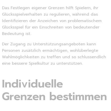
Das Festlegen eigener Grenzen hilft Spielern, ihr
Glücksspielverhalten zu regulieren, während das
Identifizieren der Anzeichen von problematischem
Glücksspiel für ein Einschreiten von bedeutender
Bedeutung ist.
Der Zugang zu Unterstützungsangeboten kann
Personen zusätzlich ermächtigen, wohlüberlegte
Wahlmöglichkeiten zu treffen und so schlussendlich
eine bessere Spielkultur zu unterstützen.
Individuelle
Grenzen bestimmen