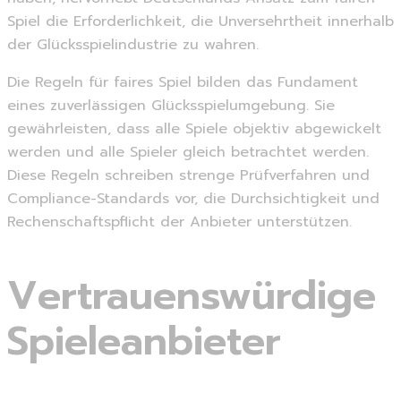
Spiel die Erforderlichkeit, die Unversehrtheit innerhalb
der Glücksspielindustrie zu wahren.
Die Regeln für faires Spiel bilden das Fundament
eines zuverlässigen Glücksspielumgebung. Sie
gewährleisten, dass alle Spiele objektiv abgewickelt
werden und alle Spieler gleich betrachtet werden.
Diese Regeln schreiben strenge Prüfverfahren und
Compliance-Standards vor, die Durchsichtigkeit und
Rechenschaftspflicht der Anbieter unterstützen.
Vertrauenswürdige
Spieleanbieter