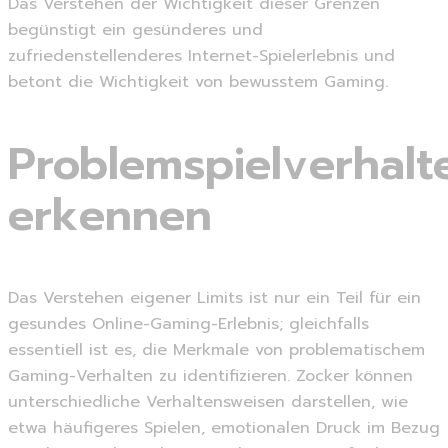
Das Verstehen der Wichtigkeit dieser Grenzen
begünstigt ein gesünderes und
zufriedenstellenderes Internet-Spielerlebnis und
betont die Wichtigkeit von bewusstem Gaming.
Problemspielverhalt
erkennen
Das Verstehen eigener Limits ist nur ein Teil für ein
gesundes Online-Gaming-Erlebnis; gleichfalls
essentiell ist es, die Merkmale von problematischem
Gaming-Verhalten zu identifizieren. Zocker können
unterschiedliche Verhaltensweisen darstellen, wie
etwa häufigeres Spielen, emotionalen Druck im Bezug