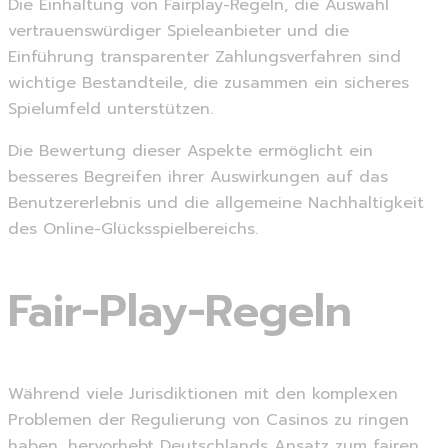
Die Einhaltung von Fairplay-Regeln, die Auswahl
vertrauenswürdiger Spieleanbieter und die
Einführung transparenter Zahlungsverfahren sind
wichtige Bestandteile, die zusammen ein sicheres
Spielumfeld unterstützen.
Die Bewertung dieser Aspekte ermöglicht ein
besseres Begreifen ihrer Auswirkungen auf das
Benutzererlebnis und die allgemeine Nachhaltigkeit
des Online-Glücksspielbereichs.
Fair-Play-Regeln
Während viele Jurisdiktionen mit den komplexen
Problemen der Regulierung von Casinos zu ringen
haben, hervorhebt Deutschlands Ansatz zum fairen