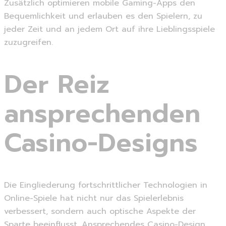
Zusätzlich optimieren mobile Gaming-Apps den
Bequemlichkeit und erlauben es den Spielern, zu
jeder Zeit und an jedem Ort auf ihre Lieblingsspiele
zuzugreifen.
Der Reiz
ansprechenden
Casino-Designs
Die Eingliederung fortschrittlicher Technologien in
Online-Spiele hat nicht nur das Spielerlebnis
verbessert, sondern auch optische Aspekte der
Sparte beeinflusst. Ansprechendes Casino-Design