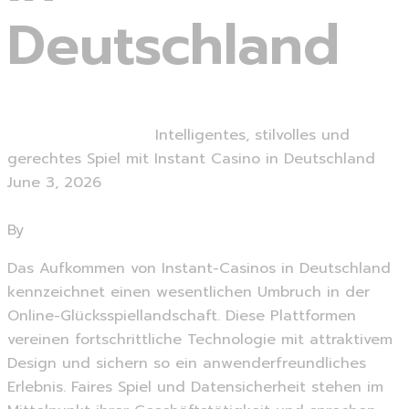
Deutschland
Home
Uncategorized
Intelligentes, stilvolles und
gerechtes Spiel mit Instant Casino in Deutschland
June 3, 2026
0 Comments
By
admin
Das Aufkommen von Instant-Casinos in Deutschland
kennzeichnet einen wesentlichen Umbruch in der
Online-Glücksspiellandschaft. Diese Plattformen
vereinen fortschrittliche Technologie mit attraktivem
Design und sichern so ein anwenderfreundliches
Erlebnis. Faires Spiel und Datensicherheit stehen im