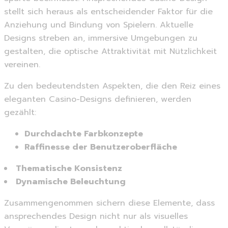
stellt sich heraus als entscheidender Faktor für die
Anziehung und Bindung von Spielern. Aktuelle
Designs streben an, immersive Umgebungen zu
gestalten, die optische Attraktivität mit Nützlichkeit
vereinen.
Zu den bedeutendsten Aspekten, die den Reiz eines
eleganten Casino-Designs definieren, werden
gezählt:
Durchdachte Farbkonzepte
Raffinesse der Benutzeroberfläche
Thematische Konsistenz
Dynamische Beleuchtung
Zusammengenommen sichern diese Elemente, dass
ansprechendes Design nicht nur als visuelles