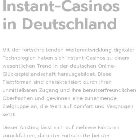
Instant-Casinos
in Deutschland
Mit der fortschreitenden Weiterentwicklung digitaler
Technologien haben sich Instant-Casinos zu einem
wesentlichen Trend in der deutschen Online-
Glücksspiellandschaft herausgebildet. Diese
Plattformen sind charakterisiert durch ihren
unmittelbaren Zugang und ihre benutzerfreundlichen
Oberflächen und gewinnen eine zunehmende
Zielgruppe an, die Wert auf Komfort und Vergnügen
setzt.
Dieser Anstieg lässt sich auf mehrere Faktoren
zurückführen, darunter Fortschritte bei der