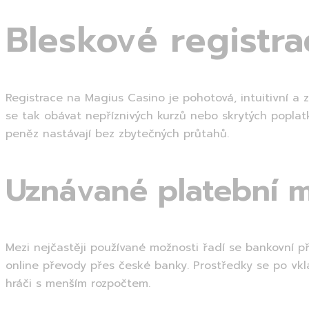
Bleskové registra
Registrace na Magius Casino je pohotová, intuitivní a 
se tak obávat nepříznivých kurzů nebo skrytých poplat
peněz nastávají bez zbytečných průtahů.
Uznávané platební 
Mezi nejčastěji používané možnosti řadí se bankovní př
online převody přes české banky. Prostředky se po vkla
hráči s menším rozpočtem.