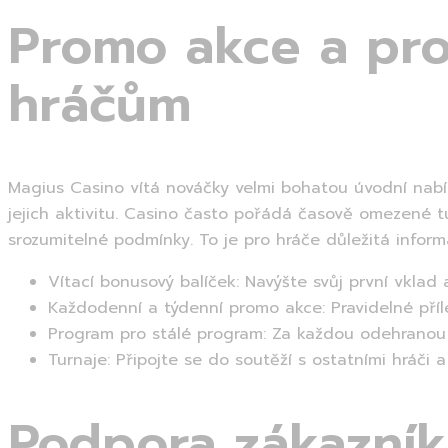
Promo akce a pro
hráčům
Magius Casino vítá nováčky velmi bohatou úvodní nabí
jejich aktivitu. Casino často pořádá časově omezené t
srozumitelné podmínky. To je pro hráče důležitá inform
Vítací bonusový balíček: Navýšte svůj první vklad 
Každodenní a týdenní promo akce: Pravidelné příl
Program pro stálé program: Za každou odehranou 
Turnaje: Připojte se do soutěží s ostatními hráči
Podpora zákazník