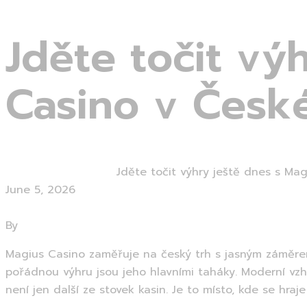
Jděte točit vý
Casino v České
Home
Uncategorized
Jděte točit výhry ještě dnes s Ma
June 5, 2026
0 Comments
By
admin
Magius Casino zaměřuje na český trh s jasným záměre
pořádnou výhru jsou jeho hlavními taháky. Moderní vzh
není jen další ze stovek kasin. Je to místo, kde se hr