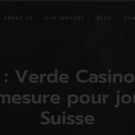
ABOUT US
OUR SERVICES
BLOG
CON
WEBSITE DEVELOPMENT
APPLICATION
DEVELOPMENT
SEO OPTIMIZATION
 : Verde Casin
SOCIAL MEDIA
MARKETING
 mesure pour jo
GRAPHIC DESIGNING
CONTENT MARKETING
Suisse
AMAZON MARKETING
PHOTOGRAPHY