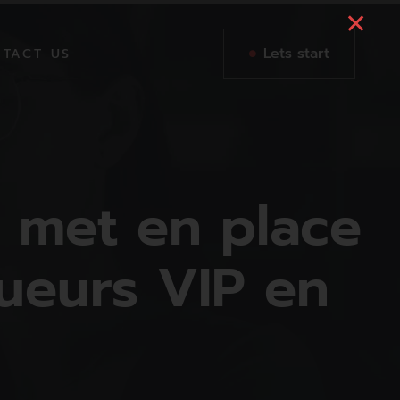
Lets start
TACT US
o met en place
ueurs VIP en