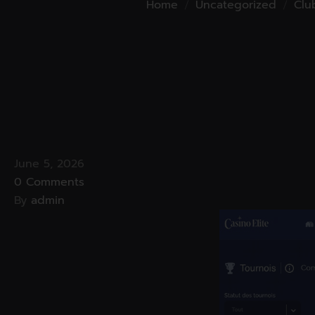
Home
Uncategorized
Clu
June 5, 2026
0 Comments
By
admin