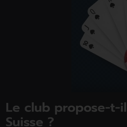
Le club propose-t-i
Suisse ?