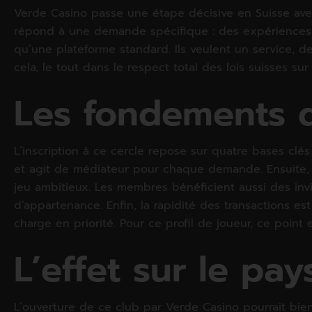
Verde Casino passe une étape décisive en Suisse avec
répond à une demande spécifique : des expérience
qu’une plateforme standard. Ils veulent un service, 
cela, le tout dans le respect total des lois suisses sur 
Les fondements 
L’inscription à ce cercle repose sur quatre bases clé
et agit de médiateur pour chaque demande. Ensuite, le
jeu ambitieux. Les membres bénéficient aussi des inv
d’appartenance. Enfin, la rapidité des transactions est
charge en priorité. Pour ce profil de joueur, ce point 
L’effet sur le pa
L’ouverture de ce club par Verde Casino pourrait bien t