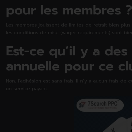
pour les membres 
Les membres jouissent de limites de retrait bien plus h
les conditions de mise (wager requirements) sont bie
Est-ce qu’il y a des
annuelle pour ce cl
Non, l’adhésion est sans frais. Il n’y a aucun frais d
un service payant.