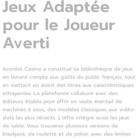
Jeux Adaptée
pour le Joueur
Averti
Azurslot Casino a constitué sa bibliothèque de jeux
en tenant compte aux goûts du public français, tout
en mettant en avant des titres aux caractéristiques
attrayantes. La plateforme collabore avec des
éditeurs établis pour offrir un vaste éventail de
machines à sous, des modèles classiques aux vidéo-
slots les plus récents. L’offre intègre aussi les jeux
de table. Vous trouverez plusieurs versions de
blackjack, de roulette et de poker, avec des limites