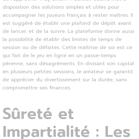
disposition des solutions simples et utiles pour
accompagner les joueurs français à rester maîtres. Il
est suggéré de établir une plafond de dépôt avant
de lancer, et de la suivre. La plateforme donne aussi
la possibilité de établir des limites de temps de
session ou de défaites. Cette maîtrise de soi est ce
qui fait de le jeu en ligne en un passe-temps
pérenne, sans désagréments. En divisant son capital
en plusieurs petites sessions, le amateur se garantit
de apprécier du divertissement sur la durée, sans
compromettre ses finances.
Sûreté et
Impartialité : Les