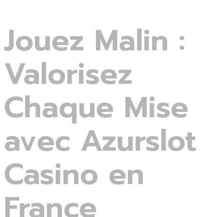
Jouez Malin :
Valorisez
Chaque Mise
avec Azurslot
Casino en
France