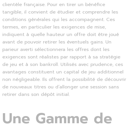
clientèle française. Pour en tirer un bénéfice
tangible, il convient de étudier et comprendre les
conditions générales qui les accompagnent. Ces
termes, en particulier les exigences de mise,
indiquent à quelle hauteur un offre doit être joué
avant de pouvoir retirer les éventuels gains. Un
parieur averti sélectionnera les offres dont les
exigences sont réalistes par rapport à sa stratégie
de jeu et à son bankroll. Utilisés avec prudence, ces
avantages constituent un capital de jeu additionnel
non négligeable. Ils offrent la possibilité de découvrir
de nouveaux titres ou d’allonger une session sans
retirer dans son dépôt initial.
Une Gamme de