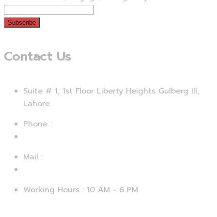
Subscribe
Contact Us
Suite # 1, 1st Floor Liberty Heights Gulberg III,
Lahore
Phone :
+92 312 4729067
Mail :
support@smartseo.pk
Working Hours : 10 AM - 6 PM