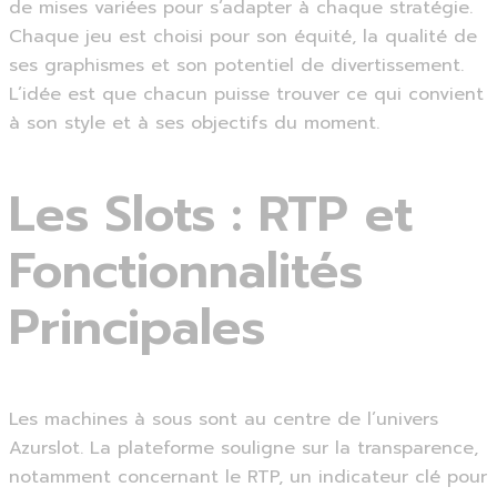
de mises variées pour s’adapter à chaque stratégie.
Chaque jeu est choisi pour son équité, la qualité de
ses graphismes et son potentiel de divertissement.
L’idée est que chacun puisse trouver ce qui convient
à son style et à ses objectifs du moment.
Les Slots : RTP et
Fonctionnalités
Principales
Les machines à sous sont au centre de l’univers
Azurslot. La plateforme souligne sur la transparence,
notamment concernant le RTP, un indicateur clé pour