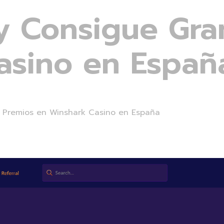
y Consigue Gra
asino en Españ
 Premios en Winshark Casino en España