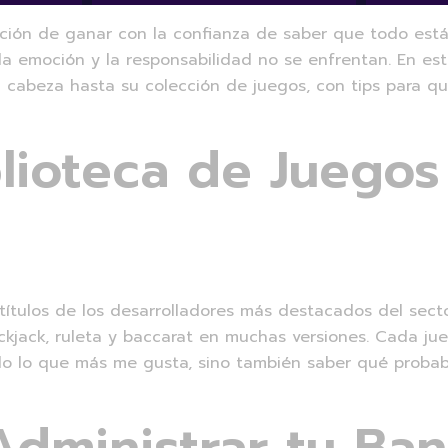
oción de ganar con la confianza de saber que todo es
la emoción y la responsabilidad no se enfrentan. En est
 cabeza hasta su colección de juegos, con tips para que
lioteca de Juegos 
ítulos de los desarrolladores más destacados del secto
ckjack, ruleta y baccarat en muchas versiones. Cada ju
olo lo que más me gusta, sino también saber qué probab
Administrar tu Ba