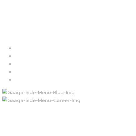
Blog
Career
Contact
Services
Projects