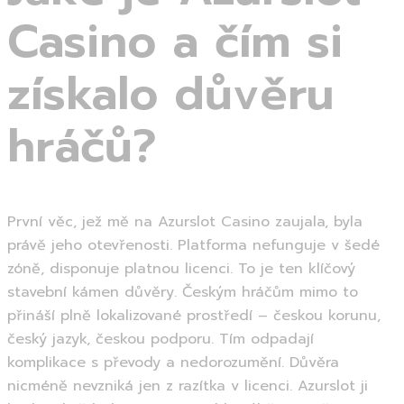
Casino a čím si
získalo důvěru
hráčů?
První věc, jež mě na Azurslot Casino zaujala, byla
právě jeho otevřenosti. Platforma nefunguje v šedé
zóně, disponuje platnou licenci. To je ten klíčový
stavební kámen důvěry. Českým hráčům mimo to
přináší plně lokalizované prostředí – českou korunu,
český jazyk, českou podporu. Tím odpadají
komplikace s převody a nedorozumění. Důvěra
nicméně nevzniká jen z razítka v licenci. Azurslot ji