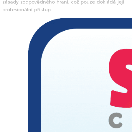
zásady zodpovědného hraní, což pouze dokládá její
profesionální přístup.