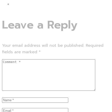
Leave a Reply
Your email address will not be published.
Required
fields are marked
*