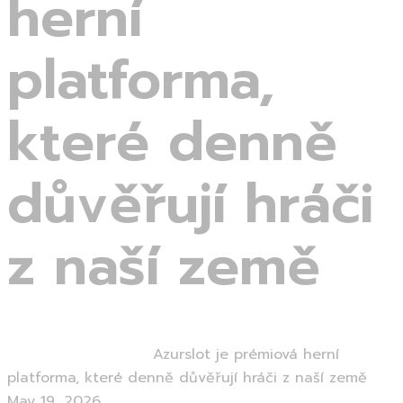
herní
platforma,
které denně
důvěřují hráči
z naší země
Home
Uncategorized
Azurslot je prémiová herní
platforma, které denně důvěřují hráči z naší země
May 19, 2026