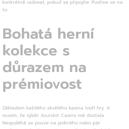
konkrétně radovat, pokud se připojíte. Pusťme se na
to.
Bohatá herní
kolekce s
důrazem na
prémiovost
Základem každého skvělého kasina tvoří hry. A
musím, že výběr Azurslot Casino mě dostala.
Nespoléhá se pouze na jediného nebo pár