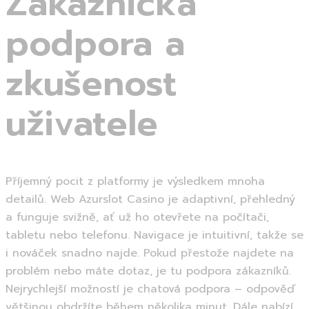
Zákaznická
podpora a
zkušenost
uživatele
Příjemný pocit z platformy je výsledkem mnoha
detailů. Web Azurslot Casino je adaptivní, přehledný
a funguje svižně, ať už ho otevřete na počítači,
tabletu nebo telefonu. Navigace je intuitivní, takže se
i nováček snadno najde. Pokud přestože najdete na
problém nebo máte dotaz, je tu podpora zákazníků.
Nejrychlejší možností je chatová podpora – odpověď
většinou obdržíte během několika minut. Dále nabízí