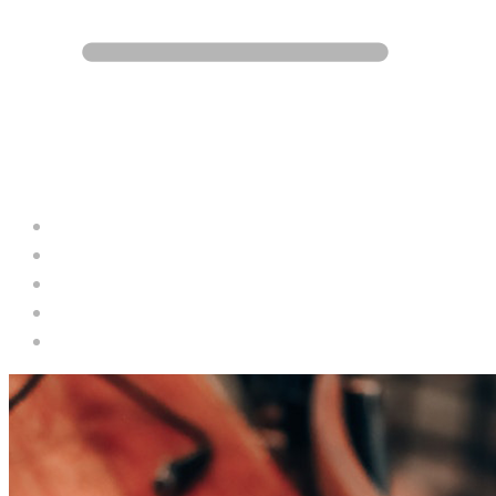
Blog
Career
Contact
Services
Projects