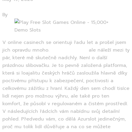
0 Comments
By
admin
V online casinech se orientuji řadu let a prošel jsem
jich opravdu mnoho.
Kasino Azurslot
ale náleží mezi ty
pár, které mě skutečně nadchly. Není o další
prázdnou slibovačku. Je to pevně založená platforma,
která si loajalitu českých hráčů zasloužila hlavně díky
poctivému přístupu k zabezpečení, poctivosti a
celkovému zážitku z hraní. Každý den sem chodí tisíce
lidí nejen pro možnou výhru, ale také pro ten
komfort, že působí v regulovaném a čistém prostředí.
V následujících řádcích vám nabídnu svůj detailní
pohled. Předvedu vám, co dělá Azurslot jedinečným,
proč mu tolik lidí důvěřuje a na co se můžete