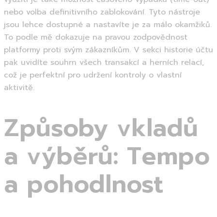
nebo volba definitivního zablokování. Tyto nástroje
jsou lehce dostupné a nastavíte je za málo okamžiků.
To podle mě dokazuje na pravou zodpovědnost
platformy proti svým zákazníkům. V sekci historie účtu
pak uvidíte souhrn všech transakcí a herních relací,
což je perfektní pro udržení kontroly o vlastní
aktivitě.
Způsoby vkladů
a výběrů: Tempo
a pohodlnost