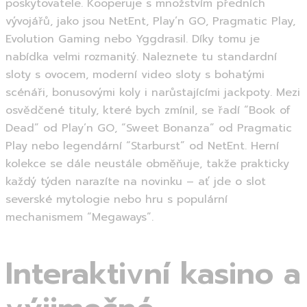
poskytovatele. Kooperuje s množstvím předních
vývojářů, jako jsou NetEnt, Play’n GO, Pragmatic Play,
Evolution Gaming nebo Yggdrasil. Díky tomu je
nabídka velmi rozmanitý. Naleznete tu standardní
sloty s ovocem, moderní video sloty s bohatými
scénáři, bonusovými koly i narůstajícími jackpoty. Mezi
osvědčené tituly, které bych zmínil, se řadí “Book of
Dead” od Play’n GO, “Sweet Bonanza” od Pragmatic
Play nebo legendární “Starburst” od NetEnt. Herní
kolekce se dále neustále obměňuje, takže prakticky
každý týden narazíte na novinku – ať jde o slot
severské mytologie nebo hru s populární
mechanismem “Megaways”.
Interaktivní kasino a