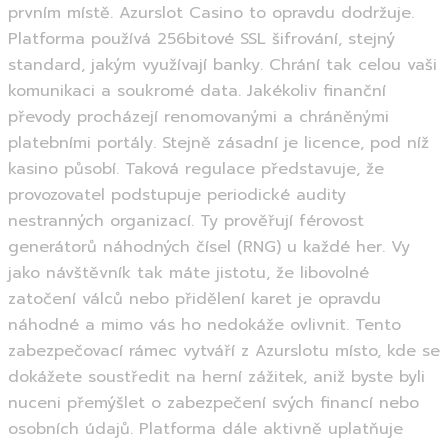
prvním místě. Azurslot Casino to opravdu dodržuje.
Platforma používá 256bitové SSL šifrování, stejný
standard, jakým využívají banky. Chrání tak celou vaši
komunikaci a soukromé data. Jakékoliv finanční
převody procházejí renomovanými a chráněnými
platebními portály. Stejně zásadní je licence, pod níž
kasino působí. Taková regulace představuje, že
provozovatel podstupuje periodické audity
nestranných organizací. Ty prověřují férovost
generátorů náhodných čísel (RNG) u každé her. Vy
jako návštěvník tak máte jistotu, že libovolné
zatočení válců nebo přidělení karet je opravdu
náhodné a mimo vás ho nedokáže ovlivnit. Tento
zabezpečovací rámec vytváří z Azurslotu místo, kde se
dokážete soustředit na herní zážitek, aniž byste byli
nuceni přemýšlet o zabezpečení svých financí nebo
osobních údajů. Platforma dále aktivně uplatňuje